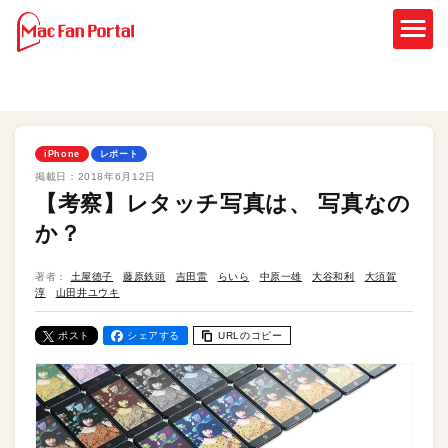
iPhone
レポート
掲載日：
2018年6月12日
【考察】レタッチ写真は、 写真なの
か？
著者：
土屋徳子
藤原鉄頭
吉田雷
らいら
中原一雄
大谷和利
大須賀
淳
山田井ユウキ
ポスト
シェアする
URLのコピー