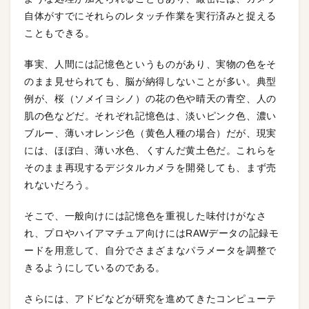
自体がすでにそれらのレタッチ作業を実行済みと捉える
こともできる。
事実、人間には記憶色というものがあり、実物の色をそ
のまま見せられても、脳が納得しないことが多い。典型
例が、桜（ソメイヨシノ）の花の色や晴天の青空、人の
肌の色などだ。それぞれ記憶色は、淡いピンク色、濃い
ブルー、薄いオレンジ色（黄色人種の場合）だが、現実
には、ほぼ白、薄い水色、くすんだ黄土色だ。これらを
そのまま再現するデジタルカメラを開発しても、まず売
れないだろう。
そこで、一般向けには記憶色を重視した味付けがなさ
れ、プロやハイアマチュア向けにはRAWデータの記録モ
ードを用意して、自分でさまざまなパラメータを調整で
きるようにしているのである。
さらには、アドビなどが研究を進めてきたコンピューテ