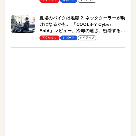
アクセサリ
レポート
タイアップ
夏場のバイクは地獄？ ネッククーラーが助
けになるかも。 「COOLiFY Cyber
Fold」レビュー。冷却の速さ、密着する冷
却プレート、シンプルな操作性がグッド！
アクセサリ
レポート
タイアップ