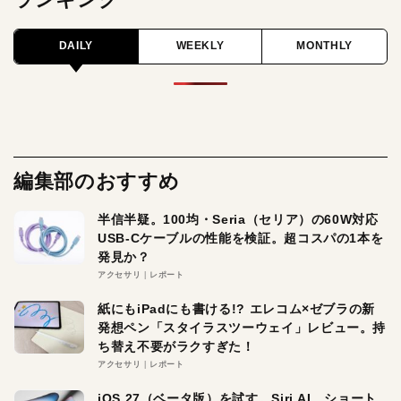
DAILY
WEEKLY
MONTHLY
編集部のおすすめ
半信半疑。100均・Seria（セリア）の60W対応
USB-Cケーブルの性能を検証。超コスパの1本を
発見か？
アクセサリ
レポート
紙にもiPadにも書ける!? エレコム×ゼブラの新
発想ペン「スタイラスツーウェイ」レビュー。持
ち替え不要がラクすぎた！
アクセサリ
レポート
iOS 27（ベータ版）を試す。Siri AI、ショート