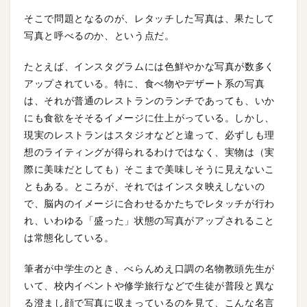
そこで問題となるのが、レタッチした写真は、果たして
写真と呼べるのか、という点だ。
たとえば、インスタグラムには色鮮やかな写真が数多く
アップされている。特に、食べ物やデザート系の写真
は、それが普通のレストランのランチであっても、いか
にも食欲をそそるイメージに仕上がっている。しかし、
現実のレストランはスタジオなどと違って、必ずしも理
想のライティングが得られるわけではなく、実物は（実
際に美味だとしても）そこまで美味しそうに見えないこ
ともある。ところが、それではインスタ映えしないの
で、脳内のイメージに合わせるかたちでレタッチが行わ
れ、いわゆる「盛った」状態の写真がアップされること
は常態化している。
筆者が中学生のとき、べらんめえ口調の名物教頭先生が
いて、校内イベントや修学旅行などで生徒が普段と異な
る澄まし顔で写真に収まっているのを見て、こんな名言