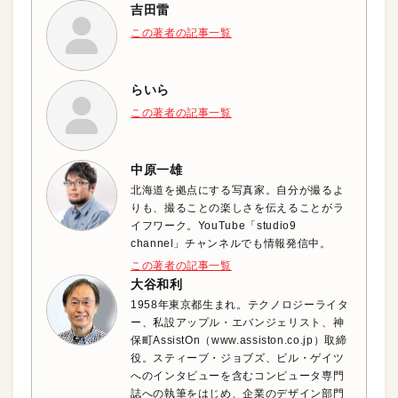
吉田雷
この著者の記事一覧
らいら
この著者の記事一覧
中原一雄
北海道を拠点にする写真家。自分が撮るよ
りも、撮ることの楽しさを伝えることがラ
イフワーク。YouTube「studio9
channel」チャンネルでも情報発信中。
この著者の記事一覧
大谷和利
1958年東京都生まれ。テクノロジーライタ
ー、私設アップル・エバンジェリスト、神
保町AssistOn（www.assiston.co.jp）取締
役。スティーブ・ジョブズ、ビル・ゲイツ
へのインタビューを含むコンピュータ専門
誌への執筆をはじめ、企業のデザイン部門