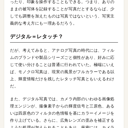
ったり、印象を操作することもできる。つまり、ありの
ままの被写体を記録することが写真だとするならば、少
しでも調整を加えたものは写真ではないという、写実主
義的な考え方にも一理あるだろう。
デジタル＝レタッチ？
だが、考えてみると、アナログ写真の時代には、フィル
ムのブランドや製品シリーズごと個性があり、好みに応
じて使い分けることは普通に行われていた。極端にいえ
ば、モノクロ写真は、現実の風景がフルカラーである以
上、輝度情報だけを残したレタッチ写真ともいえるわけ
だ。
また、デジタル写真では、カメラ内部のいわゆる画像処
理エンジンが、撮像素子からの輝度信号と三原色、ある
いは四原色のフィルタの色情報を基にカラーイメージを
作り上げている。さらに、広角レンズの歪みを補正する
ような処理が加えられることもあり、厳密には、カメラ