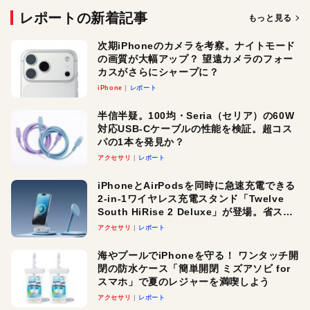
レポートの新着記事
もっと見る
次期iPhoneのカメラを考察。ナイトモード
の画質が大幅アップ？ 望遠カメラのフォー
カスがさらにシャープに？
iPhone
レポート
半信半疑。100均・Seria（セリア）の60W
対応USB-Cケーブルの性能を検証。超コス
パの1本を発見か？
アクセサリ
レポート
iPhoneとAirPodsを同時に急速充電できる
2-in-1ワイヤレス充電スタンド「Twelve
South HiRise 2 Deluxe」が登場。省スペ
ースでおしゃれに充電したい人にオスス
アクセサリ
レポート
メ！
海やプールでiPhoneを守る！ ワンタッチ開
閉の防水ケース「簡単開閉 ミズアソビ for
スマホ」で夏のレジャーを満喫しよう
アクセサリ
レポート