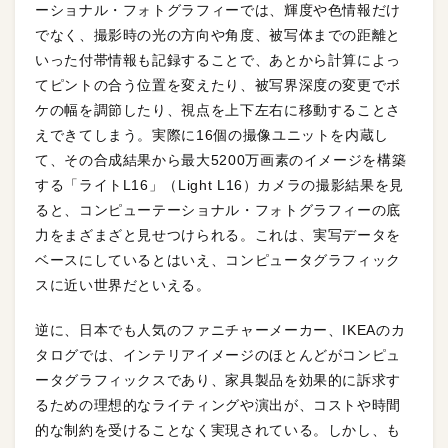
ーショナル・フォトグラフィーでは、輝度や色情報だけ
でなく、撮影時の光の方向や角度、被写体までの距離と
いった付帯情報も記録することで、あとから計算によっ
てピントの合う位置を変えたり、被写界深度の変更でボ
ケの幅を調節したり、視点を上下左右に移動することさ
えできてしまう。実際に16個の撮像ユニットを内蔵し
て、その合成結果から最大5200万画素のイメージを構築
する「ライトL16」（Light L16）カメラの撮影結果を見
ると、コンピューテーショナル・フォトグラフィーの底
力をまざまざと見せつけられる。これは、実写データを
ベースにしているとはいえ、コンピュータグラフィック
スに近い世界だといえる。
逆に、日本でも人気のファニチャーメーカー、IKEAのカ
タログでは、インテリアイメージのほとんどがコンピュ
ータグラフィックスであり、家具製品を効果的に訴求す
るための理想的なライティングや演出が、コストや時間
的な制約を受けることなく実現されている。しかし、も