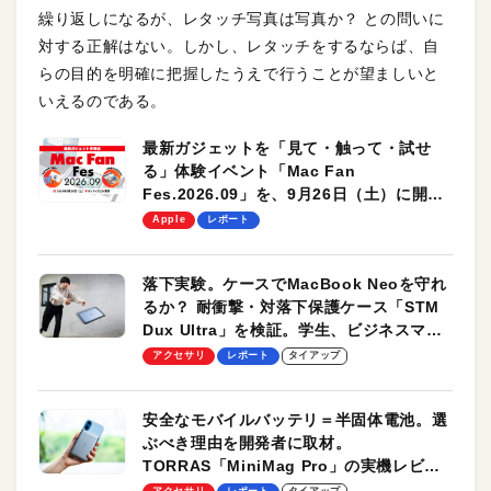
繰り返しになるが、レタッチ写真は写真か？ との問いに
対する正解はない。しかし、レタッチをするならば、自
らの目的を明確に把握したうえで行うことが望ましいと
いえるのである。
最新ガジェットを「見て・触って・試せ
る」体験イベント「Mac Fan
Fes.2026.09」を、9月26日（土）に開催
します！
Apple
レポート
落下実験。ケースでMacBook Neoを守れ
るか？ 耐衝撃・対落下保護ケース「STM
Dux Ultra」を検証。学生、ビジネスマン
のモバイルユースに最適！
アクセサリ
レポート
タイアップ
安全なモバイルバッテリ＝半固体電池。選
ぶべき理由を開発者に取材。
TORRAS「MiniMag Pro」の実機レビュ
ーも