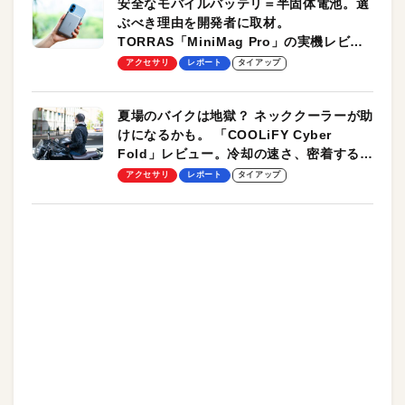
安全なモバイルバッテリ＝半固体電池。選
ぶべき理由を開発者に取材。
TORRAS「MiniMag Pro」の実機レビュ
ーも
アクセサリ
レポート
タイアップ
夏場のバイクは地獄？ ネッククーラーが助
けになるかも。 「COOLiFY Cyber
Fold」レビュー。冷却の速さ、密着する冷
却プレート、シンプルな操作性がグッド！
アクセサリ
レポート
タイアップ