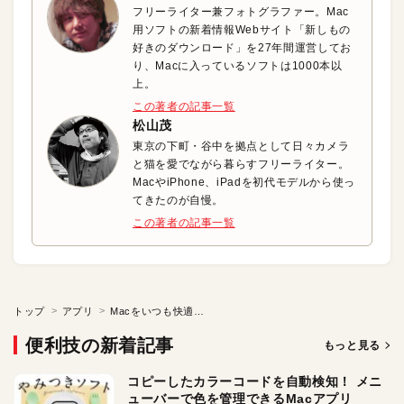
フリーライター兼フォトグラファー。Mac
用ソフトの新着情報Webサイト「新しもの
好きのダウンロード」を27年間運営してお
り、Macに入っているソフトは1000本以
上。
この著者の記事一覧
松山茂
東京の下町・谷中を拠点として日々カメラ
と猫を愛でながら暮らすフリーライター。
MacやiPhone、iPadを初代モデルから使っ
てきたのが自慢。
この著者の記事一覧
トップ
アプリ
Macをいつも快適に動作させる
便利技の新着記事
もっと見る
コピーしたカラーコードを自動検知！ メニ
ューバーで色を管理できるMacアプリ