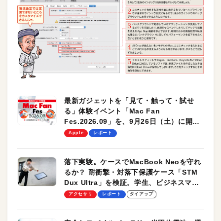
最新ガジェットを「見て・触って・試せ
る」体験イベント「Mac Fan
Fes.2026.09」を、9月26日（土）に開催
します！
Apple
レポート
落下実験。ケースでMacBook Neoを守れ
るか？ 耐衝撃・対落下保護ケース「STM
Dux Ultra」を検証。学生、ビジネスマン
のモバイルユースに最適！
アクセサリ
レポート
タイアップ