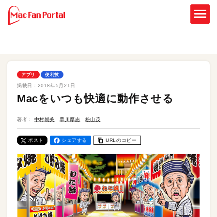
アプリ
便利技
掲載日：
2018年5月21日
Macをいつも快適に動作させる
著者：
中村朝美
早川厚志
松山茂
ポスト
シェアする
URLのコピー