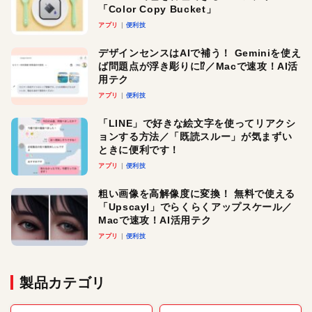
「Color Copy Bucket」
アプリ
便利技
デザインセンスはAIで補う！ Geminiを使え
ば問題点が浮き彫りに⁉︎／Macで速攻！AI活
用テク
アプリ
便利技
「LINE」で好きな絵文字を使ってリアクシ
ョンする方法／「既読スルー」が気まずい
ときに便利です！
アプリ
便利技
粗い画像を高解像度に変換！ 無料で使える
「Upscayl」でらくらくアップスケール／
Macで速攻！AI活用テク
アプリ
便利技
製品カテゴリ