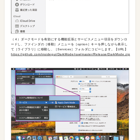
（４）ダークモードを有効にする機能拡張とサービスメニュー項目をダウンロ
ードし、ファインダの［移動］メニューを［option］キーを押しながら表示し
て［ライブラリ］に移動し、［Services］フォルダにコピーします。【URL】
https://github.com/insidegui/DarkMode/raw/master/Release/DarkMode.zip