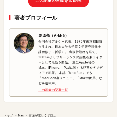
この記事の画像を見る
6枚
著者プロフィール
栗原亮（Arkhē）
合同会社アルケー代表。1975年東京都日野
市生まれ、日本大学大学院文学研究科修士
課程修了（哲学）。 出版社勤務を経て、
2002年よりフリーランスの編集者兼ライタ
ーとして活動を開始。 主にApple社の
Mac、iPhone、iPadに関する記事を各メデ
ィアで執筆。 本誌『Mac Fan』でも
「MacBook裏メニュー」「Macの媚薬」な
どを連載中。
この著者の記事一覧
トップ
Mac
画面が眩しくて目が疲れるときの裏技