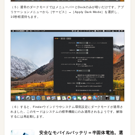
（５）通常のダークモードではメニューバーとDockのみが暗いだけです。アプ
リケーションメニューから［サービス］→［Apply Dark Mode］を選択し、
10秒程度待ちます。
（６）すると、Finderウインドウやシステム環境設定にダークモードが適用さ
れました。このモードはシステムの標準機能にのみ適用されるようです。解除
するには再起動します。
安全なモバイルバッテリ＝半固体電池。選