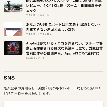
Insta360のジンバルカメラ「Luna Ultra」実践
レビュー。4K／8K比較・ズーム・夜間撮影をチ
ェック
アクセサリ
レポート
あなたのUSB-Cポートは大丈夫？ 認識しない・
充電できない原因と正しい対策
アクセサリ
テクノロジー
Appleは似ている？ロゴを許さない。フルーツ警
察とも揶揄される膨大な異議申し立て。対象は非
営利団体や公益団体も。Appleロゴを“過剰”に守
る理由とは
Apple
レポート
SNS
最新記事やお知らせ、編集部員の取材レポートなどを投稿中！
ぜひフォローをお願いします。