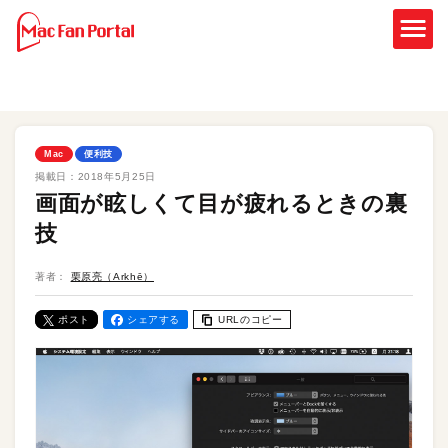
Mac
便利技
掲載日：
2018年5月25日
画面が眩しくて目が疲れるときの裏
技
著者：
栗原亮（Arkhē）
ポスト
シェアする
URLのコピー