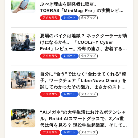
ぶべき理由を開発者に取材。
TORRAS「MiniMag Pro」の実機レビュ
ーも
アクセサリ
レポート
タイアップ
夏場のバイクは地獄？ ネッククーラーが助
けになるかも。 「COOLiFY Cyber
Fold」レビュー。冷却の速さ、密着する冷
却プレート、シンプルな操作性がグッド！
アクセサリ
レポート
タイアップ
自分に“合う”ではなく“合わせてくれる”椅
子。ワークチェア「LiberNovo Omni」を
試してわかったその魅力。まさかのストレ
ッチ機能も搭載
アクセサリ
レポート
タイアップ
“AIメガネ”の大学生活におけるポテンシャ
ル。Rokid AIスマートグラスで、Z／α世
代は何を見る？ 現役学生起業家、そして教
授による体験会レポート【PR】
アクセサリ
レポート
タイアップ