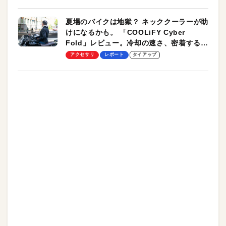
夏場のバイクは地獄？ ネッククーラーが助
けになるかも。 「COOLiFY Cyber
Fold」レビュー。冷却の速さ、密着する冷
却プレート、シンプルな操作性がグッド！
アクセサリ
レポート
タイアップ