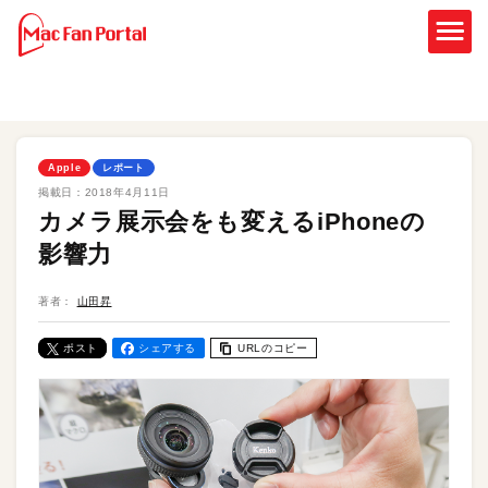
Apple
レポート
掲載日：
2018年4月11日
カメラ展示会をも変えるiPhoneの
影響力
著者：
山田昇
ポスト
シェアする
URLのコピー