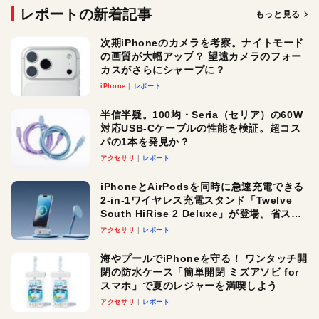
レポートの新着記事
もっと見る
次期iPhoneのカメラを考察。ナイトモード
の画質が大幅アップ？ 望遠カメラのフォー
カスがさらにシャープに？
iPhone
レポート
半信半疑。100均・Seria（セリア）の60W
対応USB-Cケーブルの性能を検証。超コス
パの1本を発見か？
アクセサリ
レポート
iPhoneとAirPodsを同時に急速充電できる
2-in-1ワイヤレス充電スタンド「Twelve
South HiRise 2 Deluxe」が登場。省スペ
ースでおしゃれに充電したい人にオスス
アクセサリ
レポート
メ！
海やプールでiPhoneを守る！ ワンタッチ開
閉の防水ケース「簡単開閉 ミズアソビ for
スマホ」で夏のレジャーを満喫しよう
アクセサリ
レポート