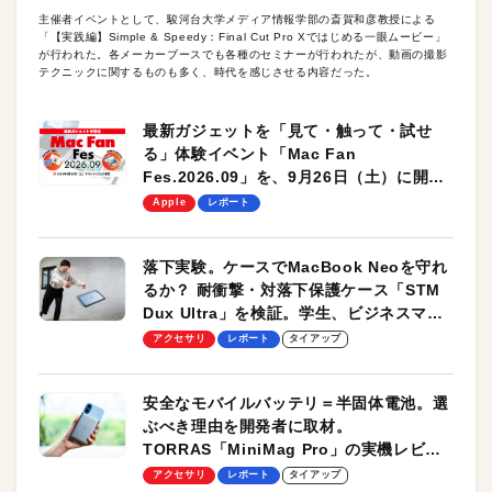
主催者イベントとして、駿河台大学メディア情報学部の斎賀和彦教授による
「【実践編】Simple & Speedy：Final Cut Pro Xではじめる一眼ムービー」
が行われた。各メーカーブースでも各種のセミナーが行われたが、動画の撮影
テクニックに関するものも多く、時代を感じさせる内容だった。
最新ガジェットを「見て・触って・試せ
る」体験イベント「Mac Fan
Fes.2026.09」を、9月26日（土）に開催
します！
Apple
レポート
落下実験。ケースでMacBook Neoを守れ
るか？ 耐衝撃・対落下保護ケース「STM
Dux Ultra」を検証。学生、ビジネスマン
のモバイルユースに最適！
アクセサリ
レポート
タイアップ
安全なモバイルバッテリ＝半固体電池。選
ぶべき理由を開発者に取材。
TORRAS「MiniMag Pro」の実機レビュ
ーも
アクセサリ
レポート
タイアップ