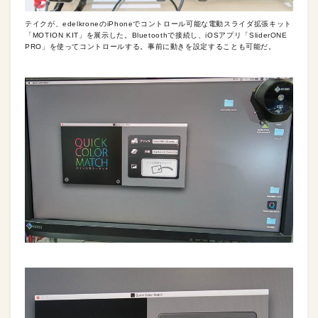
テイクが、edelkroneのiPhoneでコントロール可能な電動スライダ拡張キット
「MOTION KIT」を展示した。Bluetoothで接続し、iOSアプリ「SliderONE
PRO」を使ってコントロールする。事前に動きを設定することも可能だ。