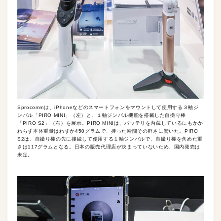
Sprocommは、iPhoneなどのスマートフォンをマウントして使用する３軸ジ
ンバル「PIRO MINI」（左）と、１軸ジンバル機能を搭載した自撮り棒
「PIRO S2」（右）を展示。PIRO MINIは、バッテリを内蔵しているにもかか
わらず本体重量はわずか450グラムで、持った瞬間その軽さに驚いた。PIRO
S2は、自撮り棒の先に接続して使用する１軸ジンバルで、自撮り棒を含めた重
さは117グラムとなる。日本の販売代理店が決まっていないため、国内発売は
未定。