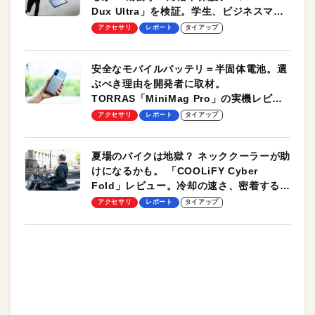
Dux Ultra」を検証。学生、ビジネスマン
のモバイルユースに最適！
アクセサリ
レポート
タイアップ
安全なモバイルバッテリ＝半固体電池。選
ぶべき理由を開発者に取材。
TORRAS「MiniMag Pro」の実機レビュ
ーも
アクセサリ
レポート
タイアップ
夏場のバイクは地獄？ ネッククーラーが助
けになるかも。 「COOLiFY Cyber
Fold」レビュー。冷却の速さ、密着する冷
却プレート、シンプルな操作性がグッド！
アクセサリ
レポート
タイアップ