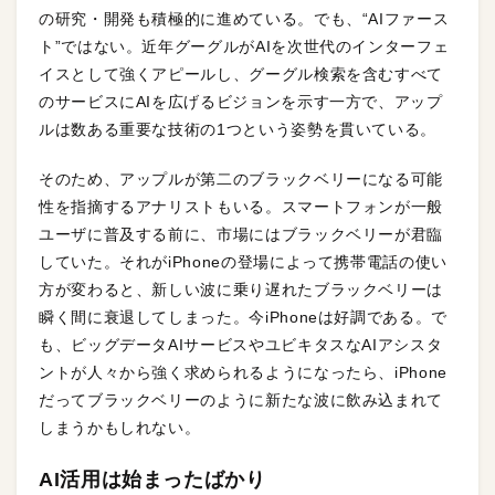
の研究・開発も積極的に進めている。でも、“AIファース
ト”ではない。近年グーグルがAIを次世代のインターフェ
イスとして強くアピールし、グーグル検索を含むすべて
のサービスにAIを広げるビジョンを示す一方で、アップ
ルは数ある重要な技術の1つという姿勢を貫いている。
そのため、アップルが第二のブラックベリーになる可能
性を指摘するアナリストもいる。スマートフォンが一般
ユーザに普及する前に、市場にはブラックベリーが君臨
していた。それがiPhoneの登場によって携帯電話の使い
方が変わると、新しい波に乗り遅れたブラックベリーは
瞬く間に衰退してしまった。今iPhoneは好調である。で
も、ビッグデータAIサービスやユビキタスなAIアシスタ
ントが人々から強く求められるようになったら、iPhone
だってブラックベリーのように新たな波に飲み込まれて
しまうかもしれない。
AI活用は始まったばかり