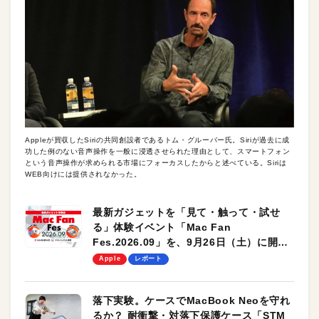
Appleが買収したSiriの共同創設者であるトム・グルーバー氏。Siriが過去に成
功した例のない音声操作を一般に浸透させられた理由として、スマートフォン
という音声操作が求められる市場にフォーカスしたからと述べている。Siriは
WEB向けには提供されなかった。
最新ガジェットを「見て・触って・試せ
る」体験イベント「Mac Fan
Fes.2026.09」を、9月26日（土）に開催
します！
Apple
レポート
落下実験。ケースでMacBook Neoを守れ
るか？ 耐衝撃・対落下保護ケース「STM