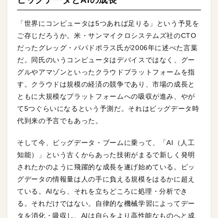
ビッグデータとAIの成長
「世界にコンピュータは5つあれば足りる」という予見を
ご存じだろうか。米・サンマイクロシステムズ社のCTO
だったグレッグ・パパドポラス氏が2006年に述べた言葉
だ。同氏のいうコンピュータはデバイスではなく、グー
グルやアマゾンといったクラウドプラットフォームを指
す。クラウドは規模の経済の競争であり、市場の成長と
ともに大規模なプラットフォームへの吸収が進み、やが
て5つぐらいになるという予測だ。それはビッグデータ時
代到来の予言でもあった。
そして今、ビッグデータ・ブームに乗って、「AI（人工
知能）」という古くからあった技術がまるで新しく発明
されたかのように飛躍的な成長を遂げ始めている。ビッ
グデータの情報量は人の手に負える規模をはるかに超え
ている。AIなら、それを立ちどころに処理・分析でき
る。それだけではない。自律的な機械学習によってデー
タを消化・吸収し、AIは自らをより高性能なものへと成