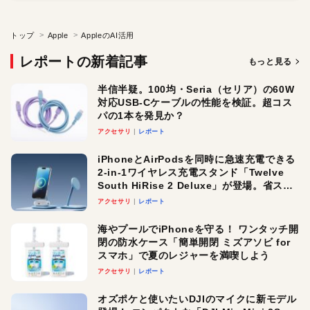
トップ
Apple
AppleのAI活用
レポートの新着記事
もっと見る
半信半疑。100均・Seria（セリア）の60W
対応USB-Cケーブルの性能を検証。超コス
パの1本を発見か？
アクセサリ
レポート
iPhoneとAirPodsを同時に急速充電できる
2-in-1ワイヤレス充電スタンド「Twelve
South HiRise 2 Deluxe」が登場。省スペ
ースでおしゃれに充電したい人にオスス
アクセサリ
レポート
メ！
海やプールでiPhoneを守る！ ワンタッチ開
閉の防水ケース「簡単開閉 ミズアソビ for
スマホ」で夏のレジャーを満喫しよう
アクセサリ
レポート
オズポケと使いたいDJIのマイクに新モデル