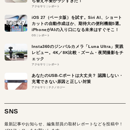
ち替え不要がラクすぎた！
アクセサリ
レポート
iOS 27（ベータ版）を試す。Siri AI、ショート
カットの自動作成ほか、期待大の便利機能5選。
iPhoneがAIの入り口になる未来はすぐそこ！
OS
レポート
Insta360のジンバルカメラ「Luna Ultra」実践
レビュー。4K／8K比較・ズーム・夜間撮影をチ
ェック
アクセサリ
レポート
あなたのUSB-Cポートは大丈夫？ 認識しない・
充電できない原因と正しい対策
アクセサリ
テクノロジー
SNS
最新記事やお知らせ、編集部員の取材レポートなどを投稿中！