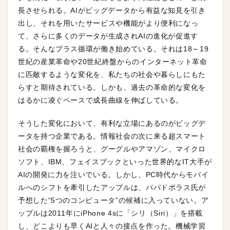
長させられる。AIがビッグデータから有益な知見を引き
出し、それを用いたサービスや機能がより便利になっ
て、さらに多くのデータが生成されAIの進化が促進す
る。そんなプラス循環が働き始めている。それは18～19
世紀の産業革命や20世紀終盤からのインターネット革命
に匹敵するような変化を、私たちの社会や暮らしにもた
らすと期待されている。しかも、過去の革命的な変化を
はるかに凌ぐペースで成長曲線を伸ばしている。
そうした変化において、有利な立場にあるのがビッグデ
ータを持つ企業である。情報社会の次に来る超スマート
社会の覇権を握ろうと、グーグルやアマゾン、マイクロ
ソフト、IBM、フェイスブックといった世界的なIT大手が
AIの開発に力を注いでいる。しかし、PC時代からモバイ
ルへのシフトを牽引したアップルは、パパドポラス氏が
予想した“5つのコンピュータ”の候補に入っていない。ア
ップルは2011年にiPhone 4sに「シリ（Siri）」を搭載
し、どこよりも早くAIと人々の接点を作った。機械学習