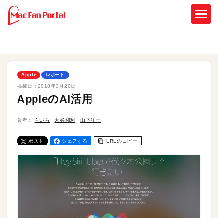
Apple
レポート
掲載日：
2018年3月20日
AppleのAI活用
著者：
らいら
大谷和利
山下洋一
ポスト
シェアする
URLのコピー