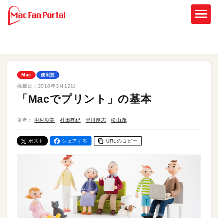
Mac
便利技
掲載日：
2018年3月12日
「Macでプリント」の基本
著者：
中村朝美
村田有紀
早川厚志
松山茂
ポスト
シェアする
URLのコピー