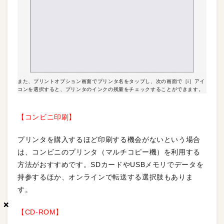
また、プリントオプション画面でプリンタ名をタップし、次の画面で［i］アイ
コンを選択すると、プリンタのインクの残量をチェックすることができます。
【コンビニ印刷】
プリンタを購入するほど印刷する機会がないという場合
は、コンビニのプリンタ（マルチコピー機）を利用する
方法がおすすめです。SDカードやUSBメモリでデータを
持参するほか、オンラインで転送する選択肢もありま
す。
×
×
×
【CD-ROM】