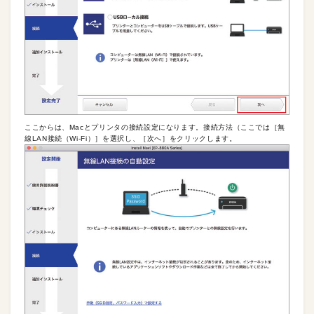
ここからは、Macとプリンタの接続設定になります。接続方法（ここでは［無
線LAN接続（Wi-Fi）］を選択し、［次へ］をクリックします。