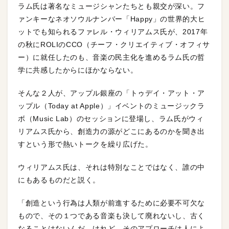
ラム氏は著名なミュージシャンたちとも親交が深い。フ
ァンキーなネオソウルナンバー「Happy」の世界的大ヒ
ットでも知られるファレル・ウィリアムス氏が、2017年
の秋にROLIのCCO（チーフ・クリエイティブ・オフィサ
ー）に就任したのも、音楽の民主化を進めるラム氏の哲
学に共感したからにほかならない。
そんな２人が、アップル銀座の「トゥデイ・アット・ア
ップル（Today at Apple）」イベントのミュージックラ
ボ（Music Lab）のセッションに登場し、ラム氏がウィ
リアムス氏から、創造力の源がどこにあるのかを聞き出
すという形で熱いトークを繰り広げた。
ウィリアムス氏は、それは特別なことではなく、誰の中
にもあるものだと説く。
「創造という行為は人類が前進するために必要不可欠な
もので、その１つである音楽も決して廃れないし、古く
なることはないんだ。けれど、そのアプローチは人によ