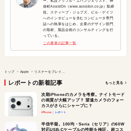
ー、私設アップル・エバンジェリスト、神
保町AssistOn（www.assiston.co.jp）取締
役。スティーブ・ジョブズ、ビル・ゲイツ
へのインタビューを含むコンピュータ専門
誌への執筆をはじめ、企業のデザイン部門
の取材、製品企画のコンサルティングを行
っている。
この著者の記事一覧
トップ
Apple
リスナーをプレイヤーに変える「楽器界のApple」の次世代デバイス
レポートの新着記事
もっと見る
次期iPhoneのカメラを考察。ナイトモード
の画質が大幅アップ？ 望遠カメラのフォー
カスがさらにシャープに？
iPhone
レポート
半信半疑。100均・Seria（セリア）の60W
対応USB-Cケーブルの性能を検証。超コス