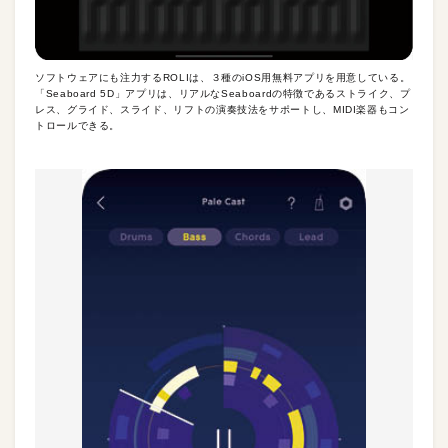
ソフトウェアにも注力するROLIは、３種のiOS用無料アプリを用意している。
「Seaboard 5D」アプリは、リアルなSeaboardの特徴であるストライク、プ
レス、グライド、スライド、リフトの演奏技法をサポートし、MIDI楽器もコン
トロールできる。