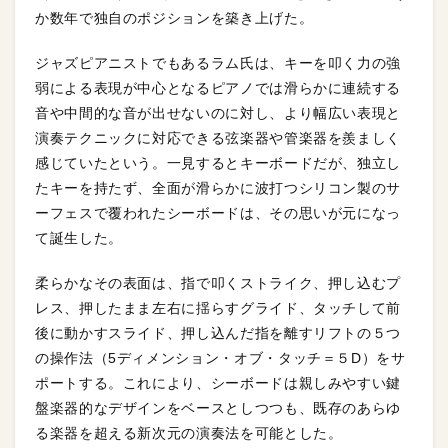
か数年で独自のポジションを築き上げた。
ジャズピアニストでもあるラム氏は、キーを叩く力の強
弱による表現が中心となるピアノでは滑らかに連続する
音や中間的な音が出せないのに対し、より幅広い表現と
演奏テクニックに対応できる弦楽器や管楽器を羨ましく
感じていたという。一見するとキーボードだが、独立し
たキーを持たず、全面が滑らかに波打つシリコン製のサ
ーフェスで覆われたシーボードは、その思いが元になっ
て誕生した。
柔らかなその表面は、指で叩くストライク、押し込むプ
レス、押したまま左右に揺らすグライド、タッチして前
後に動かすスライド、押し込んだ指を離すリフトの５つ
の操作法（5ディメンション・オブ・タッチ＝５D）をサ
ポートする。これにより、シーボードは親しみやすい鍵
盤楽器的なデザインをベースとしつつも、既存のあらゆ
る楽器を超える新次元の演奏法を可能とした。