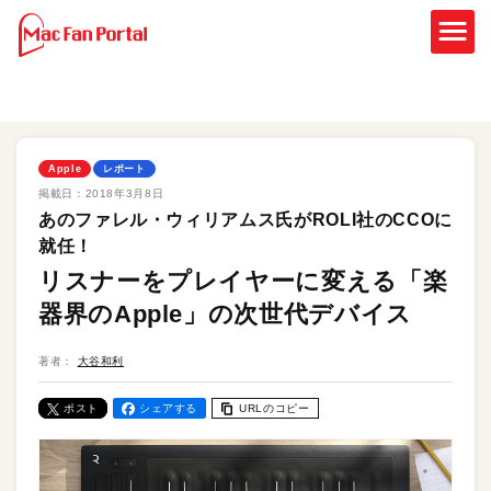
Apple
レポート
掲載日：
2018年3月8日
あのファレル・ウィリアムス氏がROLI社のCCOに
就任！
リスナーをプレイヤーに変える「楽
器界のApple」の次世代デバイス
著者：
大谷和利
ポスト
シェアする
URLのコピー