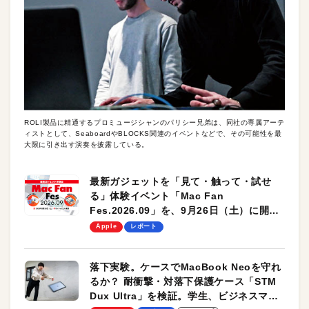
ROLI製品に精通するプロミュージシャンのパリシー兄弟は、同社の専属アーテ
ィストとして、SeaboardやBLOCKS関連のイベントなどで、その可能性を最
大限に引き出す演奏を披露している。
最新ガジェットを「見て・触って・試せ
る」体験イベント「Mac Fan
Fes.2026.09」を、9月26日（土）に開催
します！
Apple
レポート
落下実験。ケースでMacBook Neoを守れ
るか？ 耐衝撃・対落下保護ケース「STM
Dux Ultra」を検証。学生、ビジネスマン