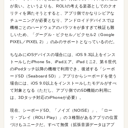
が良い。というよりも、ROLIの考える楽器としてのクオ
リティを満たそうとすると、アプリ側でかなりシビアな
チューニングが必要となり、アンドロイドデバイスでは
機種ごとのハードウェアのバラツキが多すぎて検証も難
しいため、「グーグル・ピクセル／ピクセル2（Google
PIXEL／PIXEL 2）」のみのサポートとなっているのだ。
ちなみにiOSデバイスの場合には、iOS 9.3以上をインス
トールしたiPhone 5s、iPadエア、iPadミニ2、第６世代
のiPodタッチ以降の機種で利用でき、後述する「シーボ
ード5D（Seaboard 5D）」アプリからシーボードを使う
場合には、iOS 9.0以上をインストールしたモデルがすべ
て対象となる（ただし、アプリ側での5D機能の利用に
は、3Dタッチ対応のiPhoneが必要）。
現在、シーボード5D、「ノイズ（NOISE）」、「ロー
リ・プレイ（ROLI Play）」の３種類があるアプリの位置
づけもユニークだ。すべて無償（拡張音源データはアプ