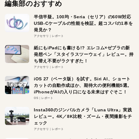
編集部のおすすめ
半信半疑。100均・Seria（セリア）の60W対応
USB-Cケーブルの性能を検証。超コスパの1本を
発見か？
アクセサリ
レポート
紙にもiPadにも書ける!? エレコム×ゼブラの新
発想ペン「スタイラスツーウェイ」レビュー。持
ち替え不要がラクすぎた！
アクセサリ
レポート
iOS 27（ベータ版）を試す。Siri AI、ショート
カットの自動作成ほか、期待大の便利機能5選。
iPhoneがAIの入り口になる未来はすぐそこ！
OS
レポート
Insta360のジンバルカメラ「Luna Ultra」実践
レビュー。4K／8K比較・ズーム・夜間撮影をチ
ェック
アクセサリ
レポート