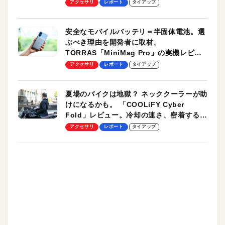
のモバイルユースに最適！
アクセサリ
レポート
タイアップ
安全なモバイルバッテリ＝半固体電池。選
ぶべき理由を開発者に取材。
TORRAS「MiniMag Pro」の実機レビュ
ーも
アクセサリ
レポート
タイアップ
夏場のバイクは地獄？ ネッククーラーが助
けになるかも。 「COOLiFY Cyber
Fold」レビュー。冷却の速さ、密着する冷
却プレート、シンプルな操作性がグッド！
アクセサリ
レポート
タイアップ