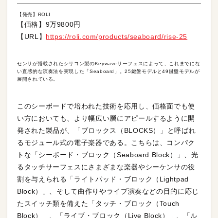
【発売】ROLI
【価格】9万9800円
【URL】
https://roli.com/products/seaboard/rise-25
センサが搭載されたシリコン製のKeywaveサーフェスによって、これまでにな
い直感的な演奏法を実現した「Seaboard」。25鍵盤モデルと49鍵盤モデルが
展開されている。
このシーボードで培われた技術を応用し、価格面でも使
い方においても、より幅広い層にアピールするように開
発された製品が、「ブロックス（BLOCKS）」と呼ばれ
るモジュール式の電子楽器である。こちらは、コンパク
トな「シーボード・ブロック（Seaboard Block）」、光
るタッチサーフェスにさまざまな楽器やシーケンサの役
割を与えられる「ライトパッド・ブロック（Lightpad
Block）」、そして曲作りやライブ演奏などの目的に応じ
たスイッチ類を備えた「タッチ・ブロック（Touch
Block）」、「ライブ・ブロック（Live Block）」、「ル