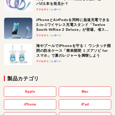
パの1本を発見か？
アクセサリ
レポート
iPhoneとAirPodsを同時に急速充電できる
2-in-1ワイヤレス充電スタンド「Twelve
South HiRise 2 Deluxe」が登場。省スペ
ースでおしゃれに充電したい人にオスス
アクセサリ
レポート
メ！
海やプールでiPhoneを守る！ ワンタッチ開
閉の防水ケース「簡単開閉 ミズアソビ for
スマホ」で夏のレジャーを満喫しよう
アクセサリ
レポート
製品カテゴリ
Apple
Mac
iPhone
iPad