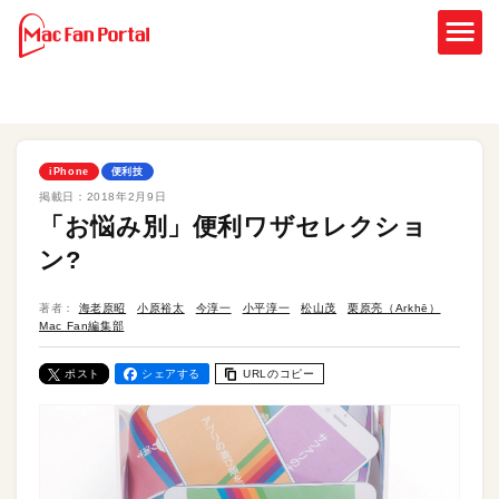
iPhone
便利技
掲載日：
2018年2月9日
「お悩み別」便利ワザセレクショ
ン?
著者：
海老原昭
小原裕太
今淳一
小平淳一
松山茂
栗原亮（Arkhē）
Mac Fan編集部
ポスト
シェアする
URLのコピー