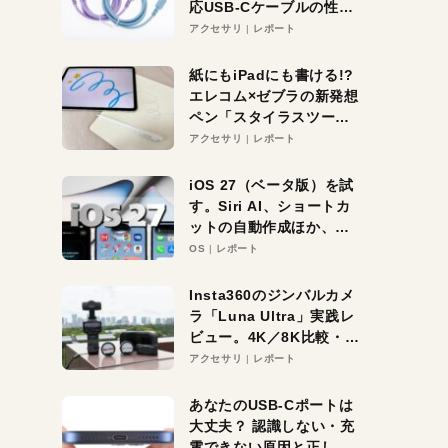
応USB-Cケーブルの性能
を検証。超コスパの1本を
アクセサリ
レポート
発見か？
紙にもiPadにも書ける!?
エレコム×ゼブラの新発想
ペン「スタイラスツーウ
ェイ」レビュー。持ち替
アクセサリ
レポート
え不要がラクすぎた！
iOS 27（ベータ版）を試
す。Siri AI、ショートカ
ットの自動作成ほか、期
待大の便利機能5選。
OS
レポート
iPhoneがAIの入り口にな
る未来はすぐそこ！
Insta360のジンバルカメ
ラ「Luna Ultra」実践レ
ビュー。4K／8K比較・ズ
ーム・夜間撮影をチェッ
アクセサリ
レポート
ク
あなたのUSB-Cポートは
大丈夫？ 認識しない・充
電できない原因と正しい