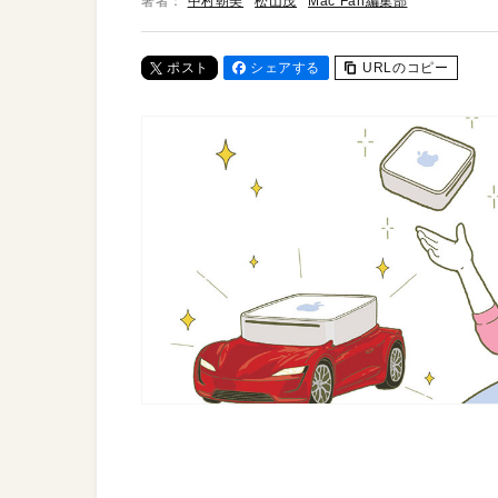
著者：
中村朝美
松山茂
Mac Fan編集部
ポスト
シェアする
URLのコピー