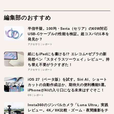
編集部のおすすめ
半信半疑。100均・Seria（セリア）の60W対応
USB-Cケーブルの性能を検証。超コスパの1本を
発見か？
アクセサリ
レポート
紙にもiPadにも書ける!? エレコム×ゼブラの新
発想ペン「スタイラスツーウェイ」レビュー。持
ち替え不要がラクすぎた！
アクセサリ
レポート
iOS 27（ベータ版）を試す。Siri AI、ショート
カットの自動作成ほか、期待大の便利機能5選。
iPhoneがAIの入り口になる未来はすぐそこ！
OS
レポート
Insta360のジンバルカメラ「Luna Ultra」実践
レビュー。4K／8K比較・ズーム・夜間撮影をチ