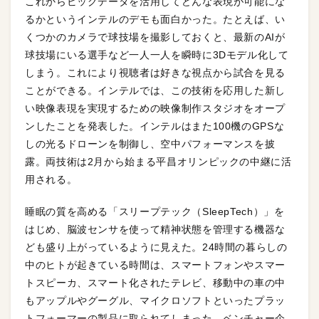
これからビッグデータを活用してどんな表現が可能にな
るかというインテルのデモも面白かった。たとえば、い
くつかのカメラで球技場を撮影しておくと、最新のAIが
球技場にいる選手など一人一人を瞬時に3Dモデル化して
しまう。これにより視聴者は好きな視点から試合を見る
ことができる。インテルでは、この技術を応用した新し
い映像表現を実現するための映像制作スタジオをオープ
ンしたことを発表した。インテルはまた100機のGPSな
しの光るドローンを制御し、空中パフォーマンスを披
露。両技術は2月から始まる平昌オリンピックの中継に活
用される。
睡眠の質を高める「スリープテック（SleepTech）」を
はじめ、脳波センサを使って精神状態を管理する機器な
ども盛り上がっているように見えた。24時間の暮らしの
中のヒトが起きている時間は、スマートフォンやスマー
トスピーカ、スマート化されたテレビ、移動中の車の中
もアップルやグーグル、マイクロソフトといったプラッ
トフォーマーの製品に取られてしまった。ベンチャー企