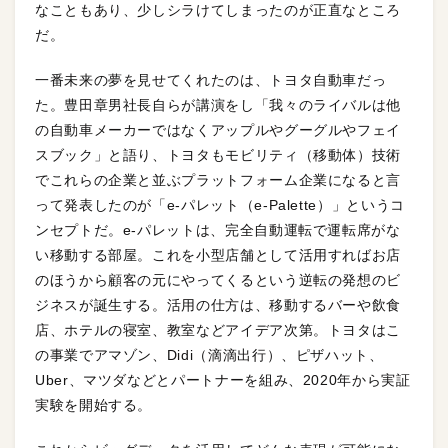
なこともあり、少しシラけてしまったのが正直なところ
だ。
一番未来の夢を見せてくれたのは、トヨタ自動車だっ
た。豊田章男社長自らが講演をし「我々のライバルは他
の自動車メーカーではなくアップルやグーグルやフェイ
スブック」と語り、トヨタもモビリティ（移動体）技術
でこれらの企業と並ぶプラットフォーム企業になると言
って発表したのが「e-パレット（e-Palette）」というコ
ンセプトだ。e-パレットは、完全自動運転で運転席がな
い移動する部屋。これを小型店舗として活用すればお店
のほうから顧客の元にやってくるという逆転の発想のビ
ジネスが誕生する。活用の仕方は、移動するバーや飲食
店、ホテルの寝室、教室などアイデア次第。トヨタはこ
の事業でアマゾン、Didi（滴滴出行）、ピザハット、
Uber、マツダなどとパートナーを組み、2020年から実証
実験を開始する。