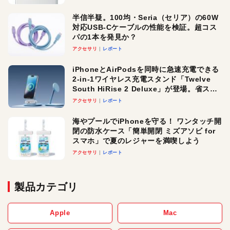
半信半疑。100均・Seria（セリア）の60W
対応USB-Cケーブルの性能を検証。超コス
パの1本を発見か？
アクセサリ
レポート
iPhoneとAirPodsを同時に急速充電できる
2-in-1ワイヤレス充電スタンド「Twelve
South HiRise 2 Deluxe」が登場。省スペ
ースでおしゃれに充電したい人にオスス
アクセサリ
レポート
メ！
海やプールでiPhoneを守る！ ワンタッチ開
閉の防水ケース「簡単開閉 ミズアソビ for
スマホ」で夏のレジャーを満喫しよう
アクセサリ
レポート
製品カテゴリ
Apple
Mac