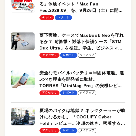
る」体験イベント「Mac Fan
Fes.2026.09」を、9月26日（土）に開催
します！
Apple
レポート
落下実験。ケースでMacBook Neoを守れ
るか？ 耐衝撃・対落下保護ケース「STM
Dux Ultra」を検証。学生、ビジネスマン
のモバイルユースに最適！
アクセサリ
レポート
タイアップ
安全なモバイルバッテリ＝半固体電池。選
ぶべき理由を開発者に取材。
TORRAS「MiniMag Pro」の実機レビュ
ーも
アクセサリ
レポート
タイアップ
夏場のバイクは地獄？ ネッククーラーが助
けになるかも。 「COOLiFY Cyber
Fold」レビュー。冷却の速さ、密着する冷
却プレート、シンプルな操作性がグッド！
アクセサリ
レポート
タイアップ