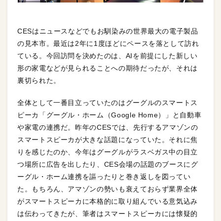
CESはニュースなどでもお馴染みの世界最大の電子製品
の見本市。最近は2年に1度ほどにペースを落として訪れ
ている。今回訪問を決めたのは、AIを前提にした新しい
形の家電などが見られることへの期待だったが、それは
裏切られた。
全体として一番目立っていたのはグーグルのスマートス
ピーカ「グーグル・ホーム（Google Home）」と自動車
や家電の連携だ。昨年のCESでは、先行するアマゾンの
スマートスピーカが大きな話題になっていた。それに焦
りを感じたのか、今年はグーグルがラスベガス中の目立
つ場所に広告を出したり、CES会場の話題のブースにグ
ーグル・ホーム連携を謳ったりと巻き返しを図ってい
た。もちろん、アマゾンの勢いも衰えておらず業界全体
がスマートスピーカに本格的に取り組んでいる意気込み
は伝わってきたが、筆者はスマートスピーカには懐疑的