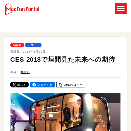
Apple
レポート
掲載日：
2018年1月29日
CES 2018で垣間見た未来への期待
著者：
林信行
ポスト
シェアする
URLのコピー