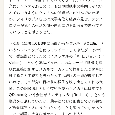
業にチャンスがあるのは、もはや睡眠中の時間しかない
とでもいうようにたくさんの関連展示が並んでいたほ
か、フィリップスなどの大手も取り組みを見せ、テクノ
ロジーが我々の生活習慣や内面に迫る部分まで迫ってき
ていることを感じさせた。
ちなみに筆者はCES中に面白かった展示を「#CESjp」と
いうハッシュタグを使ってツイートしてきたが、その中
で一番話題となったのはイスラエルの「ICIビジョン（ICI
Vision）」という製品だった。これはレーザで映像を網
膜に直接投影するメガネで、カメラで撮影した映像を投
影することで視力を失った人でも網膜の一部が機能して
いれば、その部分に目の前の様子を映し出してくれる代
物。この網膜照射という技術を使ったメガネは日本でも
QDLaserという会社が「レティッサ（Retissa）」という
製品を出展していたが、薬事法などに配慮してか弱視な
ど視覚障害の人に役立つということを謳っていなかった
ことで話題に大きな差が出てしまったようだ。