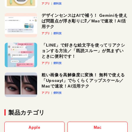
アプリ
便利技
デザインセンスはAIで補う！ Geminiを使え
ば問題点が浮き彫りに⁉︎／Macで速攻！AI活
用テク
アプリ
便利技
「LINE」で好きな絵文字を使ってリアクシ
ョンする方法／「既読スルー」が気まずい
ときに便利です！
アプリ
便利技
粗い画像を高解像度に変換！ 無料で使える
「Upscayl」でらくらくアップスケール／
Macで速攻！AI活用テク
アプリ
便利技
製品カテゴリ
Apple
Mac