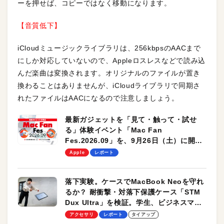
ーを押せば、コピーではなく移動になります。
【音質低下】
iCloudミュージックライブラリは、256kbpsのAACまで
にしか対応していないので、Appleロスレスなどで読み込
んだ楽曲は変換されます。オリジナルのファイルが置き
換わることはありませんが、iCloudライブラリで同期さ
れたファイルはAACになるので注意しましょう。
最新ガジェットを「見て・触って・試せ
る」体験イベント「Mac Fan
Fes.2026.09」を、9月26日（土）に開催
します！
Apple
レポート
落下実験。ケースでMacBook Neoを守れ
るか？ 耐衝撃・対落下保護ケース「STM
Dux Ultra」を検証。学生、ビジネスマン
のモバイルユースに最適！
アクセサリ
レポート
タイアップ