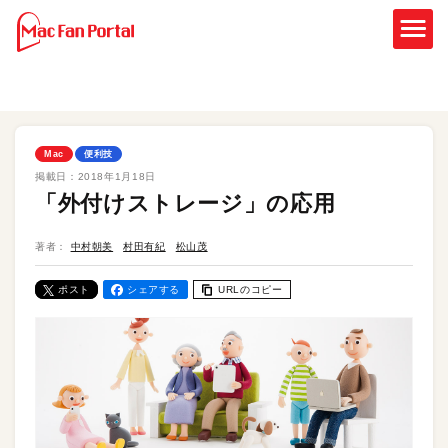
Mac
便利技
掲載日：
2018年1月18日
「外付けストレージ」の応用
著者：
中村朝美
村田有紀
松山茂
ポスト
シェアする
URLのコピー