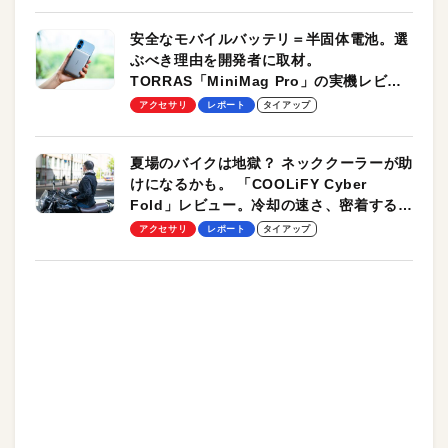
安全なモバイルバッテリ＝半固体電池。選
ぶべき理由を開発者に取材。
TORRAS「MiniMag Pro」の実機レビュ
ーも
アクセサリ
レポート
タイアップ
夏場のバイクは地獄？ ネッククーラーが助
けになるかも。 「COOLiFY Cyber
Fold」レビュー。冷却の速さ、密着する冷
却プレート、シンプルな操作性がグッド！
アクセサリ
レポート
タイアップ