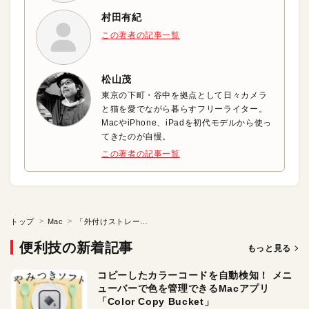
村田有紀
この著者の記事一覧
松山茂
東京の下町・谷中を拠点として日々カメラ
と猫を愛でながら暮らすフリーライター。
MacやiPhone、iPadを初代モデルから使っ
てきたのが自慢。
この著者の記事一覧
トップ
Mac
「外付けストレージ」の応用
便利技の新着記事
もっと見る
コピーしたカラーコードを自動検知！ メニ
ューバーで色を管理できるMacアプリ
「Color Copy Bucket」