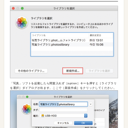
「写真」ソフトを起動したら間髪入れず［option］キーを押すと［ライブラリ
を選択］ダイアログが出ます。ここで［新規作成］をクリックしてください。