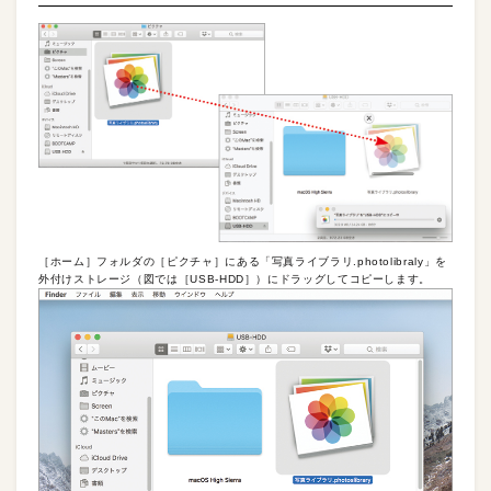
［ホーム］フォルダの［ピクチャ］にある「写真ライブラリ.photolibraly」を
外付けストレージ（図では［USB-HDD］）にドラッグしてコピーします。