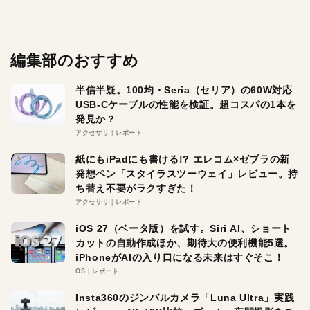
編集部のおすすめ
半信半疑。100均・Seria（セリア）の60W対応
USB-Cケーブルの性能を検証。超コスパの1本を
発見か？
アクセサリ
レポート
紙にもiPadにも書ける!? エレコム×ゼブラの新
発想ペン「スタイラスツーウェイ」レビュー。持
ち替え不要がラクすぎた！
アクセサリ
レポート
iOS 27（ベータ版）を試す。Siri AI、ショート
カットの自動作成ほか、期待大の便利機能5選。
iPhoneがAIの入り口になる未来はすぐそこ！
OS
レポート
Insta360のジンバルカメラ「Luna Ultra」実践