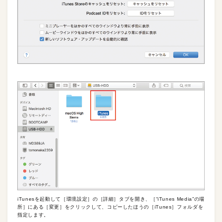
iTunesを起動して［環境設定］の［詳細］タブを開き、［“iTunes Media”の場
所］にある［変更］をクリックして、コピーしたほうの［iTunes］フォルダを
指定します。