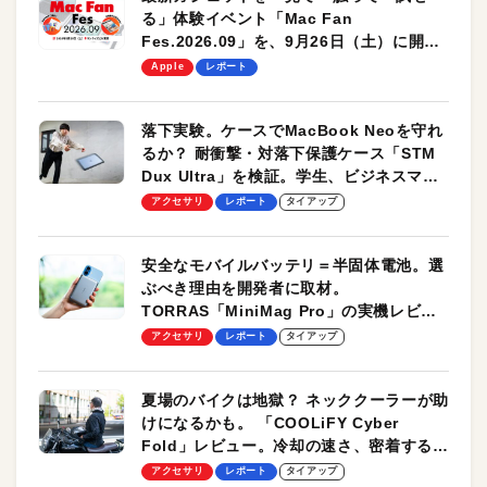
る」体験イベント「Mac Fan
Fes.2026.09」を、9月26日（土）に開催
します！
Apple
レポート
落下実験。ケースでMacBook Neoを守れ
るか？ 耐衝撃・対落下保護ケース「STM
Dux Ultra」を検証。学生、ビジネスマン
のモバイルユースに最適！
アクセサリ
レポート
タイアップ
安全なモバイルバッテリ＝半固体電池。選
ぶべき理由を開発者に取材。
TORRAS「MiniMag Pro」の実機レビュ
ーも
アクセサリ
レポート
タイアップ
夏場のバイクは地獄？ ネッククーラーが助
けになるかも。 「COOLiFY Cyber
Fold」レビュー。冷却の速さ、密着する冷
却プレート、シンプルな操作性がグッド！
アクセサリ
レポート
タイアップ