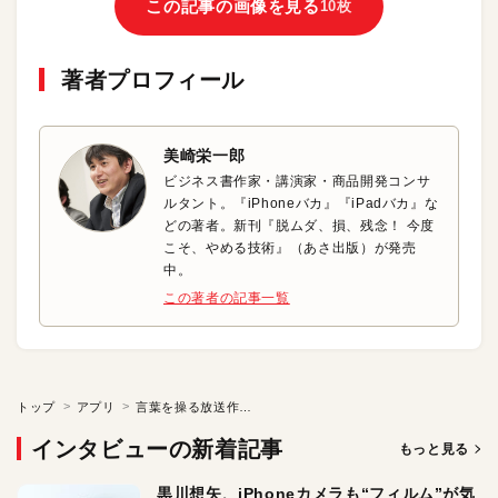
この記事の画像を見る
10枚
著者プロフィール
美崎栄一郎
ビジネス書作家・講演家・商品開発コンサ
ルタント。『iPhoneバカ』『iPadバカ』な
どの著者。新刊『脱ムダ、損、残念！ 今度
こそ、やめる技術』（あさ出版）が発売
中。
この著者の記事一覧
トップ
アプリ
言葉を操る放送作家は「Recoco」で音声をテキスト化！
インタビューの新着記事
もっと見る
黒川想矢、iPhoneカメラも“フィルム”が気