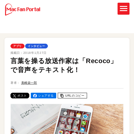
アプリ
インタビュー
掲載日：
2018年1月27日
言葉を操る放送作家は「Recoco」
で音声をテキスト化！
著者：
美崎栄一郎
ポスト
シェアする
URLのコピー