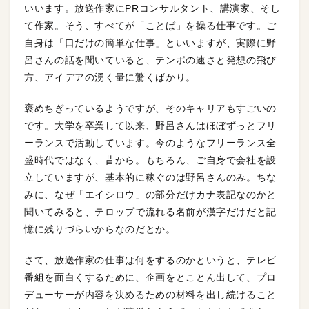
いいます。放送作家にPRコンサルタント、講演家、そし
て作家。そう、すべてが「ことば」を操る仕事です。ご
自身は「口だけの簡単な仕事」といいますが、実際に野
呂さんの話を聞いていると、テンポの速さと発想の飛び
方、アイデアの湧く量に驚くばかり。
褒めちぎっているようですが、そのキャリアもすごいの
です。大学を卒業して以来、野呂さんはほぼずっとフリ
ーランスで活動しています。今のようなフリーランス全
盛時代ではなく、昔から。もちろん、ご自身で会社を設
立していますが、基本的に稼ぐのは野呂さんのみ。ちな
みに、なぜ「エイシロウ」の部分だけカナ表記なのかと
聞いてみると、テロップで流れる名前が漢字だけだと記
憶に残りづらいからなのだとか。
さて、放送作家の仕事は何をするのかというと、テレビ
番組を面白くするために、企画をとことん出して、プロ
デューサーが内容を決めるための材料を出し続けること