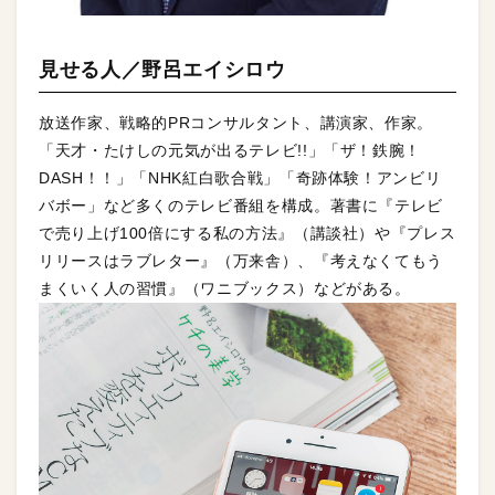
見せる人／野呂エイシロウ
放送作家、戦略的PRコンサルタント、講演家、作家。
「天才・たけしの元気が出るテレビ!!」「ザ！鉄腕！
DASH！！」「NHK紅白歌合戦」「奇跡体験！アンビリ
バボー」など多くのテレビ番組を構成。著書に『テレビ
で売り上げ100倍にする私の方法』（講談社）や『プレス
リリースはラブレター』（万来舎）、『考えなくてもう
まくいく人の習慣』（ワニブックス）などがある。