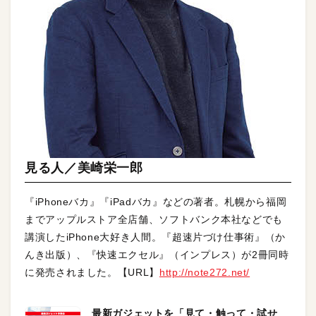
見る人／美崎栄一郎
『iPhoneバカ』『iPadバカ』などの著者。札幌から福岡
までアップルストア全店舗、ソフトバンク本社などでも
講演したiPhone大好き人間。『超速片づけ仕事術』（か
んき出版）、『快速エクセル』（インプレス）が2冊同時
に発売されました。【URL】
http://note272.net/
最新ガジェットを「見て・触って・試せ