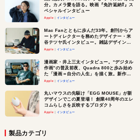
分。カメラ愛を語る。映画『免許返納⁉︎』ス
ペシャルインタビュー
Apple
インタビュー
Mac Fanとともに歩んだ33年。創刊からア
ートディレクターを務めたデザイナー・米
谷テツヤ氏インタビュー。雑誌デザインの
真髄と今後
Apple
インタビュー
漫画家・井上三太インタビュー。“デジタル
作画”の普及前夜、Quadra 800と歩み始め
た「漫画＝自分の人生」を描く旅。新作
『惨家』に込めた想い
Apple
インタビュー
丸いマウスの先駆け「EGG MOUSE」が新
デザインでこの夏登場！ 創業40周年のエレ
コムらしさを反映するプロダクト
Apple
インタビュー
製品カテゴリ