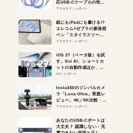
応USB-Cケーブルの性能
を検証。超コスパの1本を
アクセサリ
レポート
発見か？
紙にもiPadにも書ける!?
エレコム×ゼブラの新発想
ペン「スタイラスツーウ
ェイ」レビュー。持ち替
アクセサリ
レポート
え不要がラクすぎた！
iOS 27（ベータ版）を試
す。Siri AI、ショートカ
ットの自動作成ほか、期
待大の便利機能5選。
OS
レポート
iPhoneがAIの入り口にな
る未来はすぐそこ！
Insta360のジンバルカメ
ラ「Luna Ultra」実践レ
ビュー。4K／8K比較・ズ
ーム・夜間撮影をチェッ
アクセサリ
レポート
ク
あなたのUSB-Cポートは
大丈夫？ 認識しない・充
電できない原因と正しい