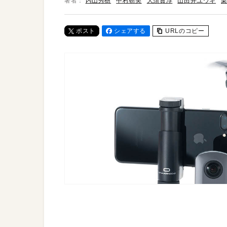
著者：
内山秀樹
中村朝美
大須賀淳
山田井ユウキ
栗
ポスト
シェアする
URLのコピー