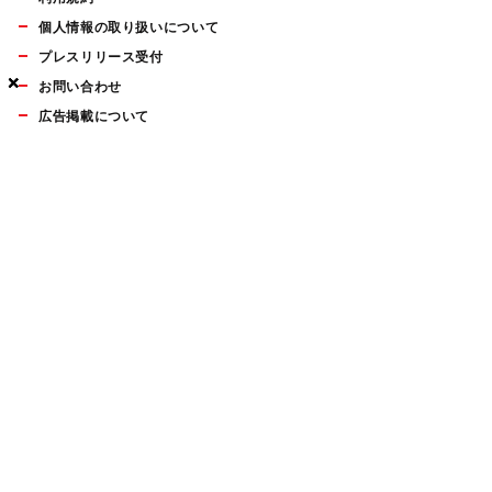
個人情報の取り扱いについて
プレスリリース受付
×
×
×
お問い合わせ
広告掲載について
マイナビBOOKS
Mac Fan Portalの人気記事ランキングやおすすめ記事、編集部
員によるコラムなどをまとめたメールマガジンを毎週金曜日に
配信します。お気軽にご登録ください。
Mac Fan メールマガジン
無料登録はこちら
Copyright © Mynavi Publishing Corporation