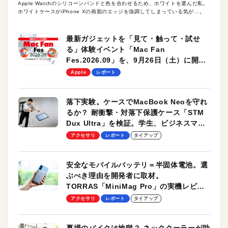
Apple Watchのシリコーンバンドと色を合わせるため、ホワイトを選んだ私。
ホワイトケースがiPhone Xの画面のエッジを強調してしまっている気が…。
最新ガジェットを「見て・触って・試せ
る」体験イベント「Mac Fan
Fes.2026.09」を、9月26日（土）に開催
します！
Apple
レポート
落下実験。ケースでMacBook Neoを守れ
るか？ 耐衝撃・対落下保護ケース「STM
Dux Ultra」を検証。学生、ビジネスマン
のモバイルユースに最適！
アクセサリ
レポート
タイアップ
安全なモバイルバッテリ＝半固体電池。選
ぶべき理由を開発者に取材。
TORRAS「MiniMag Pro」の実機レビュ
ーも
アクセサリ
レポート
タイアップ