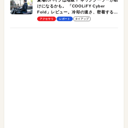
夏場のバイクは地獄？ ネッククーラーが助
けになるかも。 「COOLiFY Cyber
Fold」レビュー。冷却の速さ、密着する冷
却プレート、シンプルな操作性がグッド！
アクセサリ
レポート
タイアップ