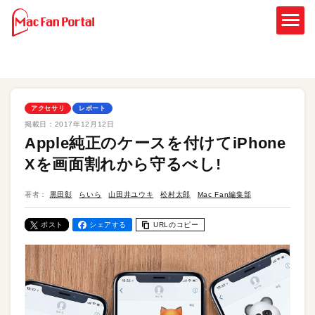
アクセサリ
レポート
掲載日：
2017年12月12日
Apple純正のケースを付けてiPhone
Xを画面割れから守るべし!
著者：
黒田彰
らいら
山田井ユウキ
松村太郎
Mac Fan編集部
ポスト
シェアする
URLのコピー