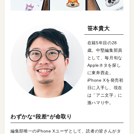
笹本貴大
在籍5年目の28
歳。中堅編集部員
として、毎月旬な
Appleネタを探し
に東奔西走。
iPhone Xを発売初
日に入手し、現在
は「アニ文字」に
激ハマり中。
わずかな“段差”が命取り
編集部唯一のiPhone Xユーザとして、読者の皆さんがタ