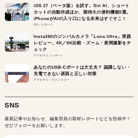
iOS 27（ベータ版）を試す。Siri AI、ショート
カットの自動作成ほか、期待大の便利機能5選。
iPhoneがAIの入り口になる未来はすぐそこ！
OS
レポート
Insta360のジンバルカメラ「Luna Ultra」実践
レビュー。4K／8K比較・ズーム・夜間撮影をチ
ェック
アクセサリ
レポート
あなたのUSB-Cポートは大丈夫？ 認識しない・
充電できない原因と正しい対策
アクセサリ
テクノロジー
SNS
最新記事やお知らせ、編集部員の取材レポートなどを投稿中！
ぜひフォローをお願いします。