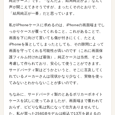
純正ケース」です。「なんだよ、結局純正かよ」なんて
声が聞こえてきそうですが、まったくそのとおりで、
「結局純正が一番」だと思っています。
私がiPhoneケースに求めるのは、iPhoneの画面端までし
っかりケースが覆ってくれること。これがあることで、
画面を下に向けて置いても傷が付きにくく、たとえ
iPhoneを落としてしまったとしても、その隙間によって
画面を守ってくれる可能性が高いのです（これに画面保
護フィルム付ければ最強）。純正ケースは当然、そこを
考慮して作られており、安心して使うことができます。
サードパーティ製はどうかというと、そこに言及してく
れているメーカーさんは現状かなり少なく、実物を使っ
てみないとわからないことが多いのです。
ちなみに、サードパーティ製のとあるポリカーボネイト
ケースを試しに使ってみましたが、画面端まで覆われて
おらず、ビビりな私は気になって仕方ありませんでし
た。私が買った256GBモデルは税込で13万を超えるの