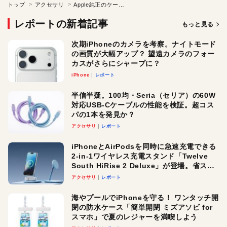
トップ
アクセサリ
Apple純正のケースを付けてiPhone Xを画面割れから守るべし!
レポートの新着記事
もっと見る
次期iPhoneのカメラを考察。ナイトモード
の画質が大幅アップ？ 望遠カメラのフォー
カスがさらにシャープに？
iPhone
レポート
半信半疑。100均・Seria（セリア）の60W
対応USB-Cケーブルの性能を検証。超コス
パの1本を発見か？
アクセサリ
レポート
iPhoneとAirPodsを同時に急速充電できる
2-in-1ワイヤレス充電スタンド「Twelve
South HiRise 2 Deluxe」が登場。省スペ
ースでおしゃれに充電したい人にオスス
アクセサリ
レポート
メ！
海やプールでiPhoneを守る！ ワンタッチ開
閉の防水ケース「簡単開閉 ミズアソビ for
スマホ」で夏のレジャーを満喫しよう