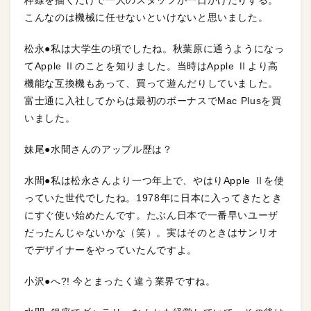
枠線を描くだけで一人のスタッフが一日かけたりする。
こんなのは機械に任せないといけないと思いました。
松永●私は大学生の頃でしたね。秋葉原に通うようになっ
てApple Ⅱのことを知りました。当時はApple Ⅱより高
機能な互換機もあって、買って遊んだりしていました。
富士通に入社してからは最初のボーナスでMac Plusを買
いました。
妹尾●水間さんのアップル歴は？
水間●私は松永さんより一つ年上で、やはりApple Ⅱを使
っていた世代でしたね。1978年に日本に入ってきたとき
にすぐ使い始めたんです。たぶん日本で一番早いユーザ
だったんじゃないかな（笑）。実はそのときはサンリオ
でデザイナーをやっていたんですよ。
小沢●へ?! 今とまったく違う業界ですね。