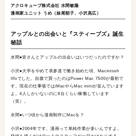
アクロキューブ株式会社 水間敏隆
漫画家ユニット うめ（妹尾朝子、小沢高広）
アップルとの出会いと『スティーブズ』誕生
秘話
水間●皆さんとアップルの出会いはいつだったのですか？
小沢●大学をやめて表参道で働き始めた頃、Macintosh
IIfxでした。自腹で買ったのはPower Mac 7500が最初で
す。現在の仕事場ではiMacやらMac miniが並んでいます
よ。4人しかいないのに8台くらい稼働しています
（笑）。
水間●いつ頃から漫画制作にMacを？
小沢●2004年です。漫画って単純作業が多いんですよ。