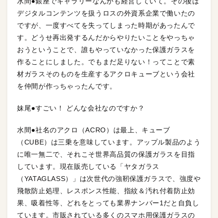
水間●銀座でギャラリーなんかも経営していて。その後は
デジタルコンテンツを扱うロスの外資系企業で働いたの
ですが、一度すべてを失ってしまった時期があったんで
す。どうせ再出発するんだからやりたいことをやっちゃ
おうということで、誰もやっていなかった保護ガラスを
作ることにしました。でもまだ足りない！ってことで素
材ガラスそのものを生産するアクロキューブという会社
を仲間が作っちゃったんです。
妹尾●すごい！ どんな会社なのですか？
水間●社名のアクロ（ACRO）は最上、キューブ
（CUBE）は三乗を意味しています。アップル製品のよう
に唯一無二で、それこそ世界高品質の保護ガラスを目指
しています。現在販売している「ヤタガラス
（YATAGLASS）」は次世代の強靭保護ガラスで、強度や
飛散防止処理、レスポンス性能、指紋＆汚れ付着防止効
果、吸着性等、どれをとっても業界ナンバー1だと自負し
ています。市販されている多くのスマホ用保護ガラスの