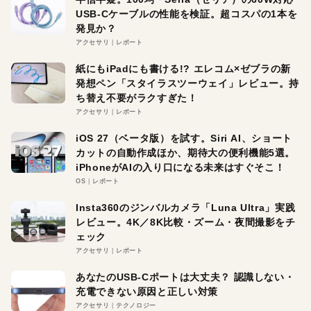
USB-Cケーブルの性能を検証。超コスパの1本を
発見か？
アクセサリ
レポート
紙にもiPadにも書ける!? エレコム×ゼブラの新
発想ペン「スタイラスツーウェイ」レビュー。持
ち替え不要がラクすぎた！
アクセサリ
レポート
iOS 27（ベータ版）を試す。Siri AI、ショート
カットの自動作成ほか、期待大の便利機能5選。
iPhoneがAIの入り口になる未来はすぐそこ！
OS
レポート
Insta360のジンバルカメラ「Luna Ultra」実践
レビュー。4K／8K比較・ズーム・夜間撮影をチ
ェック
アクセサリ
レポート
あなたのUSB-Cポートは大丈夫？ 認識しない・
充電できない原因と正しい対策
アクセサリ
テクノロジー