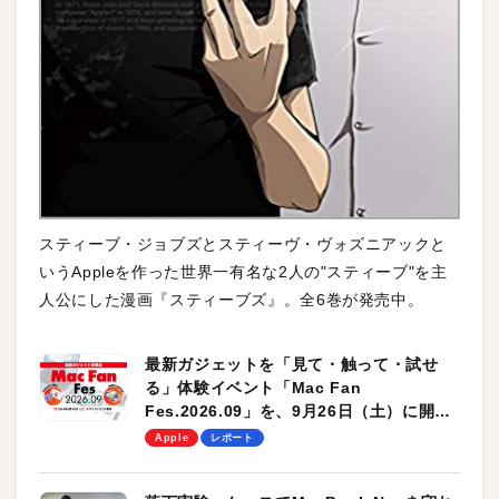
スティーブ・ジョブズとスティーヴ・ヴォズニアックと
いうAppleを作った世界一有名な2人の"スティーブ"を主
人公にした漫画『スティーブズ』。全6巻が発売中。
最新ガジェットを「見て・触って・試せ
る」体験イベント「Mac Fan
Fes.2026.09」を、9月26日（土）に開催
します！
Apple
レポート