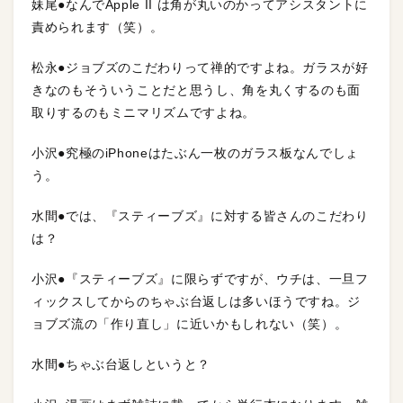
妹尾●なんでApple II は角が丸いのかってアシスタントに
責められます（笑）。
松永●ジョブズのこだわりって禅的ですよね。ガラスが好
きなのもそういうことだと思うし、角を丸くするのも面
取りするのもミニマリズムですよね。
小沢●究極のiPhoneはたぶん一枚のガラス板なんでしょ
う。
水間●では、『スティーブズ』に対する皆さんのこだわり
は？
小沢●『スティーブズ』に限らずですが、ウチは、一旦フ
ィックスしてからのちゃぶ台返しは多いほうですね。ジ
ョブズ流の「作り直し」に近いかもしれない（笑）。
水間●ちゃぶ台返しというと？