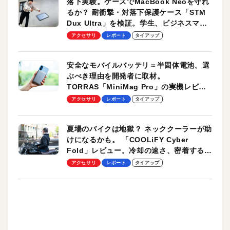
落下実験。ケースでMacBook Neoを守れ
るか？ 耐衝撃・対落下保護ケース「STM
Dux Ultra」を検証。学生、ビジネスマン
のモバイルユースに最適！
アクセサリ
レポート
タイアップ
安全なモバイルバッテリ＝半固体電池。選
ぶべき理由を開発者に取材。
TORRAS「MiniMag Pro」の実機レビュ
ーも
アクセサリ
レポート
タイアップ
夏場のバイクは地獄？ ネッククーラーが助
けになるかも。 「COOLiFY Cyber
Fold」レビュー。冷却の速さ、密着する冷
却プレート、シンプルな操作性がグッド！
アクセサリ
レポート
タイアップ