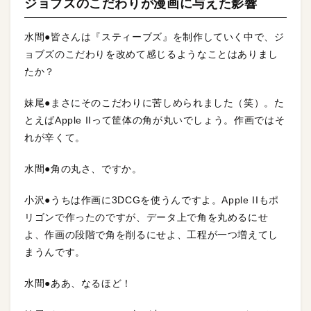
ジョブズのこだわりが漫画に与えた影響
水間●皆さんは『スティーブズ』を制作していく中で、ジ
ョブズのこだわりを改めて感じるようなことはありまし
たか？
妹尾●まさにそのこだわりに苦しめられました（笑）。た
とえばApple IIって筐体の角が丸いでしょう。作画ではそ
れが辛くて。
水間●角の丸さ、ですか。
小沢●うちは作画に3DCGを使うんですよ。Apple IIもポ
リゴンで作ったのですが、データ上で角を丸めるにせ
よ、作画の段階で角を削るにせよ、工程が一つ増えてし
まうんです。
水間●ああ、なるほど！