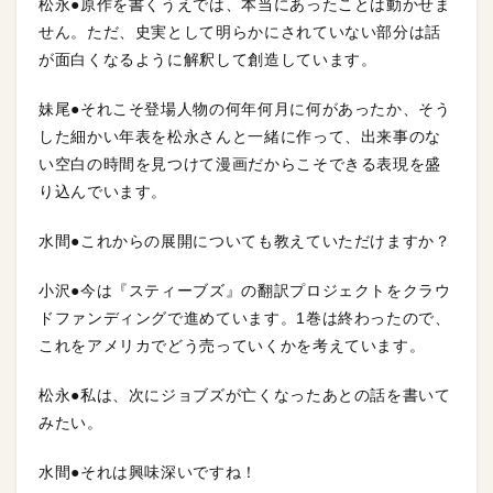
松永●原作を書くうえでは、本当にあったことは動かせま
せん。ただ、史実として明らかにされていない部分は話
が面白くなるように解釈して創造しています。
妹尾●それこそ登場人物の何年何月に何があったか、そう
した細かい年表を松永さんと一緒に作って、出来事のな
い空白の時間を見つけて漫画だからこそできる表現を盛
り込んでいます。
水間●これからの展開についても教えていただけますか？
小沢●今は『スティーブズ』の翻訳プロジェクトをクラウ
ドファンディングで進めています。1巻は終わったので、
これをアメリカでどう売っていくかを考えています。
松永●私は、次にジョブズが亡くなったあとの話を書いて
みたい。
水間●それは興味深いですね！