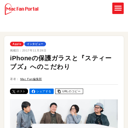
Apple
インタビュー
掲載日：
2017年11月29日
iPhoneの保護ガラスと『スティー
ブズ』へのこだわり
著者：
Mac Fan編集部
ポスト
シェアする
URLのコピー