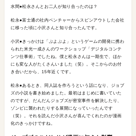
水間●松永さんとお二人が知り合ったのは？
松永●富士通の社内ベンチャーからスピンアウトした会社
に移った頃に小沢さんと知り合ったんです。
小沢●きっかけは「ぷよぷよ」というゲームの開発に携わ
られた米光一成さんのワークショップ「デジタルコンテ
ンツ仕事術」でしたね。僕と松永さんは一期生で、ほか
にも変な人がたくさんいました（笑）。そこからのお付
き合いだから、15年近くです。
松永●あるとき、同人誌を作ろうという話になり、ジョブ
ズの小説を書き始めました。最初はまじめに書いていた
のですが、だんだんジョブズが密室事件を解決したり、
ゾンビに襲われたりする展開になっていったんです
（笑）。それを読んだ小沢さんが喜んでくれたのが漫画
化のきっかけですね。