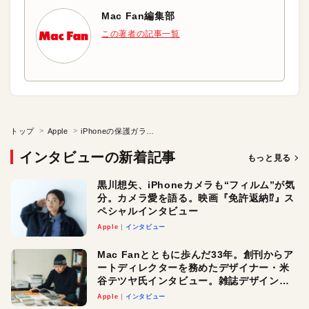
Mac Fan編集部
この著者の記事一覧
トップ
Apple
iPhoneの保護ガラスと『スティーブズ』へのこだわり
インタビューの新着記事
もっと見る
黒川想矢、iPhoneカメラも“フィルム”が気
分。カメラ愛を語る。映画『免許返納⁉︎』ス
ペシャルインタビュー
Apple
インタビュー
Mac Fanとともに歩んだ33年。創刊からア
ートディレクターを務めたデザイナー・米
谷テツヤ氏インタビュー。雑誌デザインの
真髄と今後
Apple
インタビュー