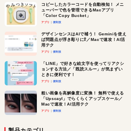
コピーしたカラーコードを自動検知！ メニ
ューバーで色を管理できるMacアプリ
「Color Copy Bucket」
アプリ
便利技
デザインセンスはAIで補う！ Geminiを使え
ば問題点が浮き彫りに⁉︎／Macで速攻！AI活
用テク
アプリ
便利技
「LINE」で好きな絵文字を使ってリアクシ
ョンする方法／「既読スルー」が気まずい
ときに便利です！
アプリ
便利技
粗い画像を高解像度に変換！ 無料で使える
「Upscayl」でらくらくアップスケール／
Macで速攻！AI活用テク
アプリ
便利技
製品カテゴリ