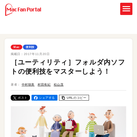
Mac
便利技
掲載日：
2017年11月20日
［ユーティリティ］フォルダ内ソフ
トの便利技をマスターしよう！
著者：
中村朝美
村田有紀
松山茂
ポスト
シェアする
URLのコピー