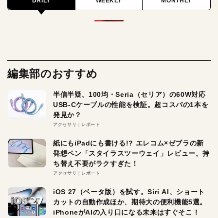
DAILY
WEEKLY
MONTHLY
編集部のおすすめ
半信半疑。100均・Seria（セリア）の60W対応
USB-Cケーブルの性能を検証。超コスパの1本を
発見か？
アクセサリ
レポート
紙にもiPadにも書ける!? エレコム×ゼブラの新
発想ペン「スタイラスツーウェイ」レビュー。持
ち替え不要がラクすぎた！
アクセサリ
レポート
iOS 27（ベータ版）を試す。Siri AI、ショート
カットの自動作成ほか、期待大の便利機能5選。
iPhoneがAIの入り口になる未来はすぐそこ！