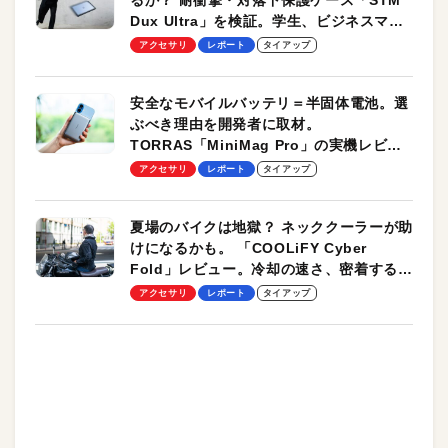
るか？ 耐衝撃・対落下保護ケース「STM
Dux Ultra」を検証。学生、ビジネスマン
のモバイルユースに最適！
アクセサリ
レポート
タイアップ
安全なモバイルバッテリ＝半固体電池。選
ぶべき理由を開発者に取材。
TORRAS「MiniMag Pro」の実機レビュ
ーも
アクセサリ
レポート
タイアップ
夏場のバイクは地獄？ ネッククーラーが助
けになるかも。 「COOLiFY Cyber
Fold」レビュー。冷却の速さ、密着する冷
却プレート、シンプルな操作性がグッド！
アクセサリ
レポート
タイアップ