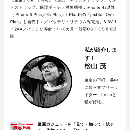
【重量】60g 【備考】付属品：ネックストラップ、リス
トストラップ、保護ポーチ／対象機種：iPhone 4s以降
（iPhone 6 Plus／6s Plus／7 Plus用の「pict3ar One
Plus」も発売中）／バッテリ：リチウム乾電池、3.6V 1
／2AA／バッテリ寿命：4～6カ月／対応OS：iOS 8.0以
降
私が紹介しま
す！
松山 茂
東京の下町・谷中
に暮らすフリーラ
イター。Leicaと
猫が好物。
最新ガジェットを「見て・触って・試せ