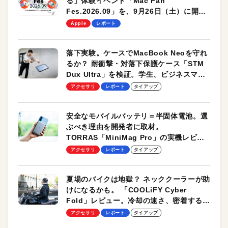
る」体験イベント「Mac Fan
Fes.2026.09」を、9月26日（土）に開催
します！
Apple
レポート
落下実験。ケースでMacBook Neoを守れ
るか？ 耐衝撃・対落下保護ケース「STM
Dux Ultra」を検証。学生、ビジネスマン
のモバイルユースに最適！
アクセサリ
レポート
タイアップ
安全なモバイルバッテリ＝半固体電池。選
ぶべき理由を開発者に取材。
TORRAS「MiniMag Pro」の実機レビュ
ーも
アクセサリ
レポート
タイアップ
夏場のバイクは地獄？ ネッククーラーが助
けになるかも。 「COOLiFY Cyber
Fold」レビュー。冷却の速さ、密着する冷
却プレート、シンプルな操作性がグッド！
アクセサリ
レポート
タイアップ