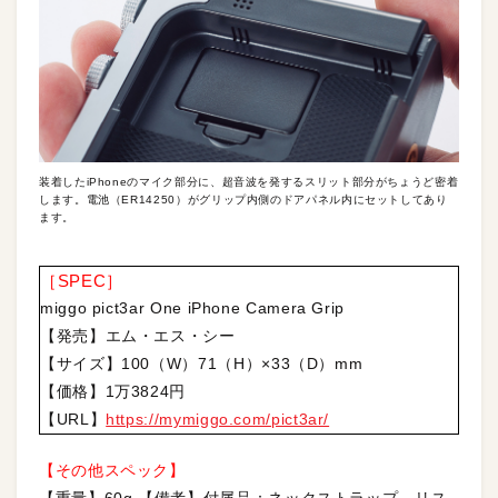
装着したiPhoneのマイク部分に、超音波を発するスリット部分がちょうど密着
します。電池（ER14250）がグリップ内側のドアパネル内にセットしてあり
ます。
［SPEC］
miggo pict3ar One iPhone Camera Grip
【発売】エム・エス・シー
【サイズ】100（W）71（H）×33（D）mm
【価格】1万3824円
【URL】
https://mymiggo.com/pict3ar/
【その他スペック】