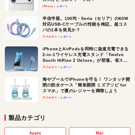
iPhone
レポート
半信半疑。100均・Seria（セリア）の60W
対応USB-Cケーブルの性能を検証。超コス
パの1本を発見か？
アクセサリ
レポート
iPhoneとAirPodsを同時に急速充電できる
2-in-1ワイヤレス充電スタンド「Twelve
South HiRise 2 Deluxe」が登場。省スペ
ースでおしゃれに充電したい人にオスス
アクセサリ
レポート
メ！
海やプールでiPhoneを守る！ ワンタッチ開
閉の防水ケース「簡単開閉 ミズアソビ for
スマホ」で夏のレジャーを満喫しよう
アクセサリ
レポート
製品カテゴリ
Apple
Mac