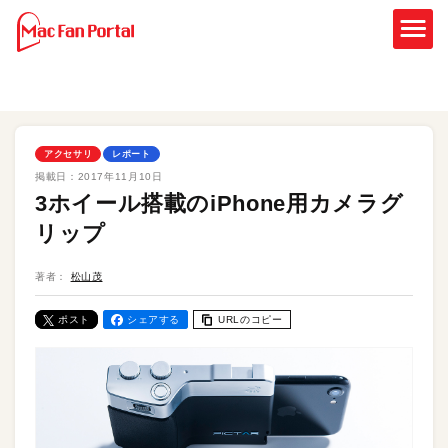
アクセサリ
レポート
掲載日：
2017年11月10日
3ホイール搭載のiPhone用カメラグ
リップ
著者：
松山茂
ポスト
シェアする
URLのコピー