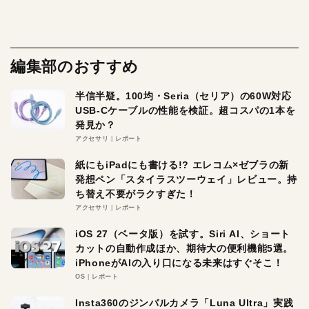
編集部のおすすめ
半信半疑。100均・Seria（セリア）の60W対応
USB-Cケーブルの性能を検証。超コスパの1本を
発見か？
アクセサリ
レポート
紙にもiPadにも書ける!? エレコム×ゼブラの新
発想ペン「スタイラスツーウェイ」レビュー。持
ち替え不要がラクすぎた！
アクセサリ
レポート
iOS 27（ベータ版）を試す。Siri AI、ショート
カットの自動作成ほか、期待大の便利機能5選。
iPhoneがAIの入り口になる未来はすぐそこ！
OS
レポート
Insta360のジンバルカメラ「Luna Ultra」実践