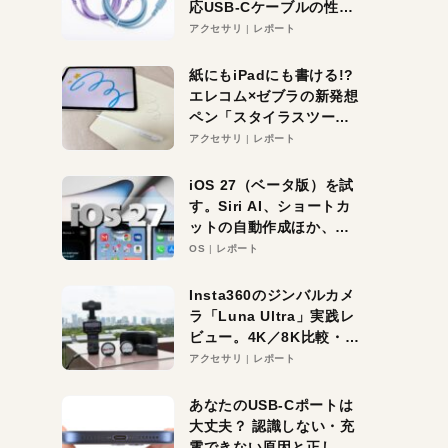
応USB-Cケーブルの性能
を検証。超コスパの1本を
アクセサリ
レポート
発見か？
紙にもiPadにも書ける!?
エレコム×ゼブラの新発想
ペン「スタイラスツーウ
ェイ」レビュー。持ち替
アクセサリ
レポート
え不要がラクすぎた！
iOS 27（ベータ版）を試
す。Siri AI、ショートカ
ットの自動作成ほか、期
待大の便利機能5選。
OS
レポート
iPhoneがAIの入り口にな
る未来はすぐそこ！
Insta360のジンバルカメ
ラ「Luna Ultra」実践レ
ビュー。4K／8K比較・ズ
ーム・夜間撮影をチェッ
アクセサリ
レポート
ク
あなたのUSB-Cポートは
大丈夫？ 認識しない・充
電できない原因と正しい