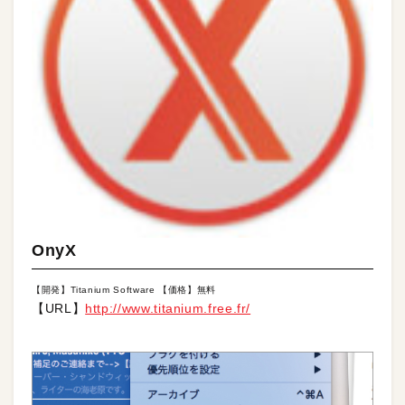
OnyX
【開発】Titanium Software 【価格】無料
【URL】
http://www.titanium.free.fr/