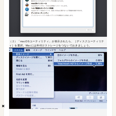
（２）「macOSユーティリティ」が表示されたら、［ディスクユーティリテ
ィ］を選択。Macには外付けストレージをつないでおきましょう。
×
×
×