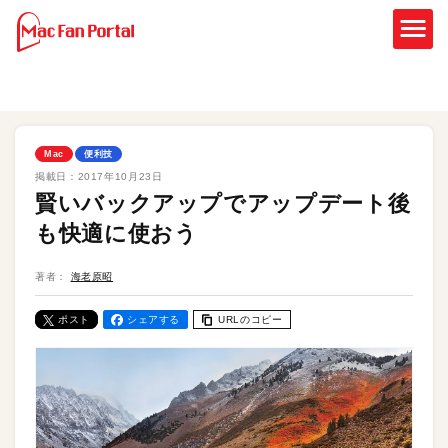
Mac
便利技
掲載日：
2017年10月23日
賢いバックアップでアップデート後
も快適に使おう
著者：
海老原昭
ポスト
シェアする
URLのコピー