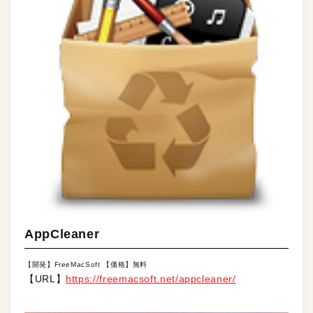
AppCleaner
【開発】FreeMacSoft 【価格】無料
【URL】
https://freemacsoft.net/appcleaner/