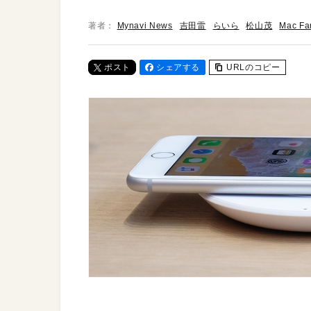
著者：
Mynavi News
吉田雷
らいら
松山茂
Mac F
ポスト
シェアする
URLのコピー