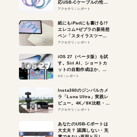
応USB-Cケーブルの性能
を検証。超コスパの1本を
アクセサリ
レポート
発見か？
紙にもiPadにも書ける!?
エレコム×ゼブラの新発想
ペン「スタイラスツーウ
ェイ」レビュー。持ち替
アクセサリ
レポート
え不要がラクすぎた！
iOS 27（ベータ版）を試
す。Siri AI、ショートカ
ットの自動作成ほか、期
待大の便利機能5選。
OS
レポート
iPhoneがAIの入り口にな
る未来はすぐそこ！
Insta360のジンバルカメ
ラ「Luna Ultra」実践レ
ビュー。4K／8K比較・ズ
ーム・夜間撮影をチェッ
アクセサリ
レポート
ク
あなたのUSB-Cポートは
大丈夫？ 認識しない・充
電できない原因と正しい