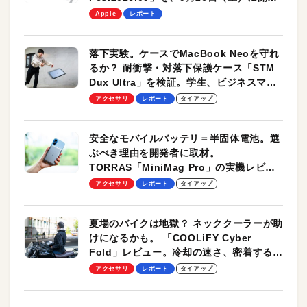
します！
Apple
レポート
落下実験。ケースでMacBook Neoを守れ
るか？ 耐衝撃・対落下保護ケース「STM
Dux Ultra」を検証。学生、ビジネスマン
のモバイルユースに最適！
アクセサリ
レポート
タイアップ
安全なモバイルバッテリ＝半固体電池。選
ぶべき理由を開発者に取材。
TORRAS「MiniMag Pro」の実機レビュ
ーも
アクセサリ
レポート
タイアップ
夏場のバイクは地獄？ ネッククーラーが助
けになるかも。 「COOLiFY Cyber
Fold」レビュー。冷却の速さ、密着する冷
却プレート、シンプルな操作性がグッド！
アクセサリ
レポート
タイアップ