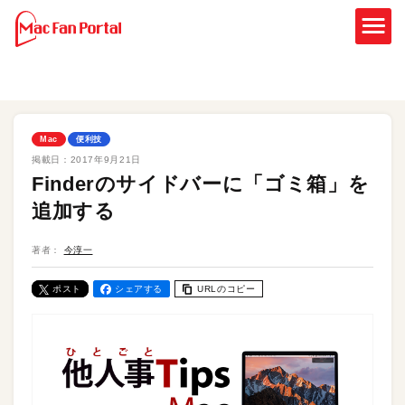
Mac
便利技
掲載日：
2017年9月21日
Finderのサイドバーに「ゴミ箱」を
追加する
著者：
今淳一
ポスト
シェアする
URLのコピー