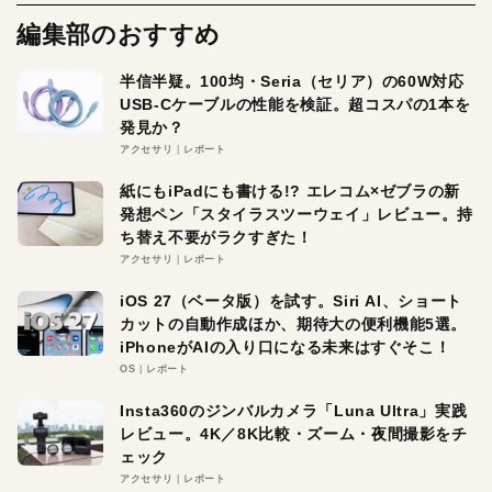
編集部のおすすめ
半信半疑。100均・Seria（セリア）の60W対応
USB-Cケーブルの性能を検証。超コスパの1本を
発見か？
アクセサリ
レポート
紙にもiPadにも書ける!? エレコム×ゼブラの新
発想ペン「スタイラスツーウェイ」レビュー。持
ち替え不要がラクすぎた！
アクセサリ
レポート
iOS 27（ベータ版）を試す。Siri AI、ショート
カットの自動作成ほか、期待大の便利機能5選。
iPhoneがAIの入り口になる未来はすぐそこ！
OS
レポート
Insta360のジンバルカメラ「Luna Ultra」実践
レビュー。4K／8K比較・ズーム・夜間撮影をチ
ェック
アクセサリ
レポート