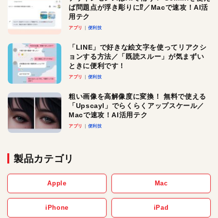
ば問題点が浮き彫りに⁉︎／Macで速攻！AI活
用テク
アプリ
便利技
「LINE」で好きな絵文字を使ってリアクシ
ョンする方法／「既読スルー」が気まずい
ときに便利です！
アプリ
便利技
粗い画像を高解像度に変換！ 無料で使える
「Upscayl」でらくらくアップスケール／
Macで速攻！AI活用テク
アプリ
便利技
製品カテゴリ
Apple
Mac
iPhone
iPad