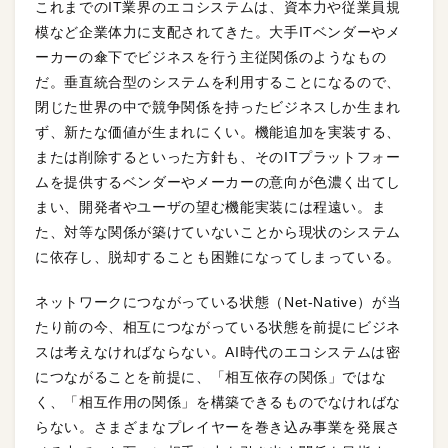
これまでのIT業界のエコシステムは、資本力や従業員規
模など企業体力に支配されてきた。大手ITベンダーやメ
ーカーの傘下でビジネスを行う主従関係のようなもの
だ。垂直統合型のシステムを利用することになるので、
閉じた世界の中で競争関係を持ったビジネスしか生まれ
ず、新たな価値が生まれにくい。機能追加を実装する、
または削除するといった方針も、そのITプラットフォー
ムを提供するベンダーやメーカーの意向が色濃く出てし
まい、開発者やユーザの望む機能実装には程遠い。ま
た、対等な関係が築けていないことから現状のシステム
に依存し、脱却することも困難になってしまっている。
ネットワークにつながっている状態（Net-Native）が当
たり前の今、相互につながっている状態を前提にビジネ
スは考えなければならない。AI時代のエコシステムは密
につながることを前提に、「相互依存の関係」ではな
く、「相互作用の関係」を構築できるものでなければな
らない。さまざまなプレイヤーを巻き込み事業を発展さ