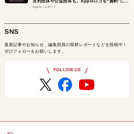
営利団体や公益団体も。Appleロゴを“過剰”に守
る理由とは
Apple
レポート
SNS
最新記事やお知らせ、編集部員の取材レポートなどを投稿中！
ぜひフォローをお願いします。
FOLLOW US