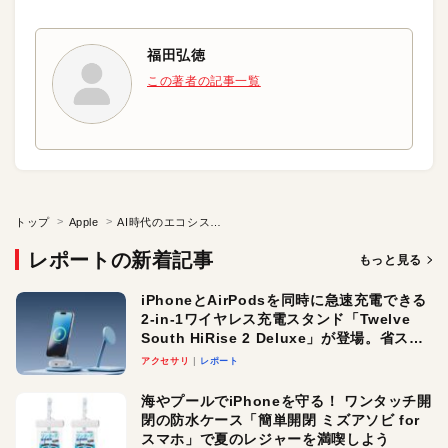
福田弘徳
この著者の記事一覧
トップ
Apple
AI時代のエコシステムと価値創造に必要な対等な“ツッコミ”
レポートの新着記事
もっと見る
iPhoneとAirPodsを同時に急速充電できる
2-in-1ワイヤレス充電スタンド「Twelve
South HiRise 2 Deluxe」が登場。省スペ
ースでおしゃれに充電したい人にオスス
アクセサリ
レポート
メ！
海やプールでiPhoneを守る！ ワンタッチ開
閉の防水ケース「簡単開閉 ミズアソビ for
スマホ」で夏のレジャーを満喫しよう