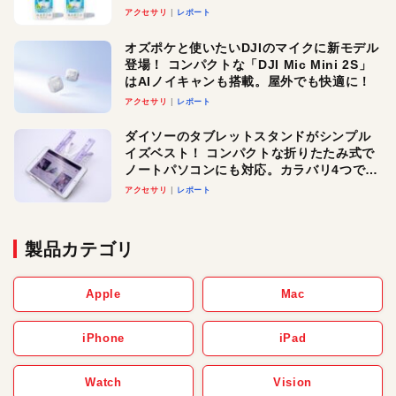
アクセサリ
レポート
オズポケと使いたいDJIのマイクに新モデル
登場！ コンパクトな「DJI Mic Mini 2S」
はAIノイキャンも搭載。屋外でも快適に！
アクセサリ
レポート
ダイソーのタブレットスタンドがシンプル
イズベスト！ コンパクトな折りたたみ式で
ノートパソコンにも対応。カラバリ4つで選
べる楽しさも
アクセサリ
レポート
製品カテゴリ
Apple
Mac
iPhone
iPad
Watch
Vision