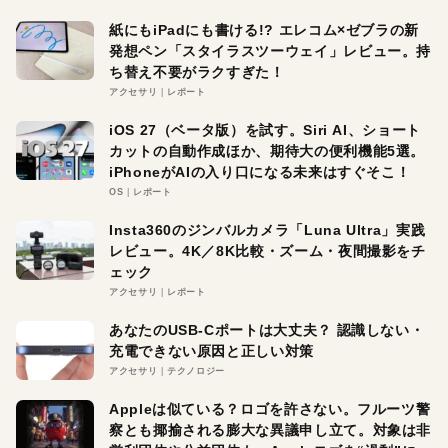
紙にもiPadにも書ける!? エレコム×ゼブラの新
発想ペン「スタイラスツーウェイ」レビュー。持
ち替え不要がラクすぎた！
アクセサリ
レポート
iOS 27（ベータ版）を試す。Siri AI、ショート
カットの自動作成ほか、期待大の便利機能5選。
iPhoneがAIの入り口になる未来はすぐそこ！
OS
レポート
Insta360のジンバルカメラ「Luna Ultra」実践
レビュー。4K／8K比較・ズーム・夜間撮影をチ
ェック
アクセサリ
レポート
あなたのUSB-Cポートは大丈夫？ 認識しない・
充電できない原因と正しい対策
アクセサリ
テクノロジー
Appleは似ている？ロゴを許さない。フルーツ警
察とも揶揄される膨大な異議申し立て。対象は非