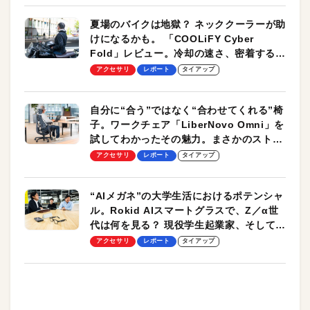
夏場のバイクは地獄？ ネッククーラーが助
けになるかも。 「COOLiFY Cyber
Fold」レビュー。冷却の速さ、密着する冷
却プレート、シンプルな操作性がグッド！
アクセサリ
レポート
タイアップ
自分に“合う”ではなく“合わせてくれる”椅
子。ワークチェア「LiberNovo Omni」を
試してわかったその魅力。まさかのストレ
ッチ機能も搭載
アクセサリ
レポート
タイアップ
“AIメガネ”の大学生活におけるポテンシャ
ル。Rokid AIスマートグラスで、Z／α世
代は何を見る？ 現役学生起業家、そして教
授による体験会レポート【PR】
アクセサリ
レポート
タイアップ