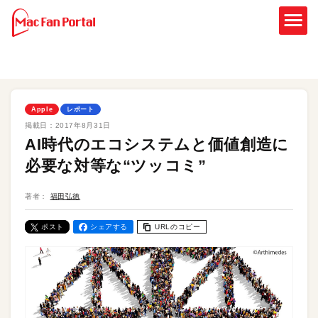
Apple
レポート
掲載日：
2017年8月31日
AI時代のエコシステムと価値創造に
必要な対等な“ツッコミ”
著者：
福田弘徳
ポスト
シェアする
URLのコピー