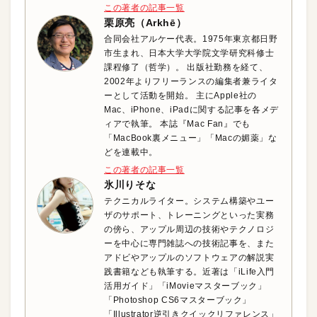
この著者の記事一覧
栗原亮（Arkhē）
合同会社アルケー代表。1975年東京都日野
市生まれ、日本大学大学院文学研究科修士
課程修了（哲学）。 出版社勤務を経て、
2002年よりフリーランスの編集者兼ライタ
ーとして活動を開始。 主にApple社の
Mac、iPhone、iPadに関する記事を各メデ
ィアで執筆。 本誌『Mac Fan』でも
「MacBook裏メニュー」「Macの媚薬」な
どを連載中。
この著者の記事一覧
氷川りそな
テクニカルライター。システム構築やユー
ザのサポート、トレーニングといった実務
の傍ら、アップル周辺の技術やテクノロジ
ーを中心に専門雑誌への技術記事を、また
アドビやアップルのソフトウェアの解説実
践書籍なども執筆する。近著は「iLife入門
活用ガイド」「iMovieマスターブック」
「Photoshop CS6マスターブック」
「Illustrator逆引きクイックリファレンス」