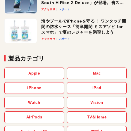
South HiRise 2 Deluxe」が登場。省スペ
ースでおしゃれに充電したい人にオスス
アクセサリ
レポート
メ！
海やプールでiPhoneを守る！ ワンタッチ開
閉の防水ケース「簡単開閉 ミズアソビ for
スマホ」で夏のレジャーを満喫しよう
アクセサリ
レポート
製品カテゴリ
Apple
Mac
iPhone
iPad
Watch
Vision
AirPods
TV&Home