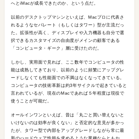
へとiMacが成長できたのか、という点だ。
以前のデスクトップマシンといえば、Macプロに代表さ
れるようなセパレート（もしくはタワー）型が主流だっ
た。拡張性が高く、ディスプレイや入力機器も自分で選
択できるカスタマイズの自由度がメインの顧客である
「コンピュータ・ギーク」層に受けたのだ。
しかし、実用面で見れば、ここ数年でコンピュータの性
能は成熟してきており、以前のように頻繁にアップグレ
ードしなくても性能面での不満はなくなってきている。
コンピュータの技術革新は約3年サイクルで起きていると
言われているが、現在のMacであれば５年程度は現役で
使うことが可能だ。
オールインワンといえば、昔は「丸ごと買い替えないと
いけないのは効率が良くない」と否定的な意見が多かっ
たが、タワー型で内部をアップグレードしながら常に最
新のハードウェア性能を求めるような業種ならともか