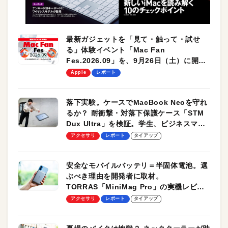
最新ガジェットを「見て・触って・試せ
る」体験イベント「Mac Fan
Fes.2026.09」を、9月26日（土）に開催
します！
Apple
レポート
落下実験。ケースでMacBook Neoを守れ
るか？ 耐衝撃・対落下保護ケース「STM
Dux Ultra」を検証。学生、ビジネスマン
のモバイルユースに最適！
アクセサリ
レポート
タイアップ
安全なモバイルバッテリ＝半固体電池。選
ぶべき理由を開発者に取材。
TORRAS「MiniMag Pro」の実機レビュ
ーも
アクセサリ
レポート
タイアップ