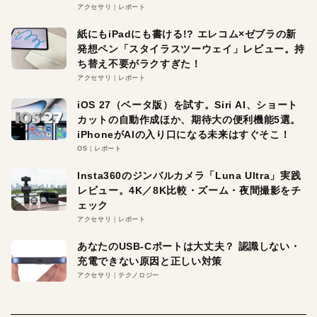
アクセサリ
レポート
紙にもiPadにも書ける!? エレコム×ゼブラの新
発想ペン「スタイラスツーウェイ」レビュー。持
ち替え不要がラクすぎた！
アクセサリ
レポート
iOS 27（ベータ版）を試す。Siri AI、ショート
カットの自動作成ほか、期待大の便利機能5選。
iPhoneがAIの入り口になる未来はすぐそこ！
OS
レポート
Insta360のジンバルカメラ「Luna Ultra」実践
レビュー。4K／8K比較・ズーム・夜間撮影をチ
ェック
アクセサリ
レポート
あなたのUSB-Cポートは大丈夫？ 認識しない・
充電できない原因と正しい対策
アクセサリ
テクノロジー