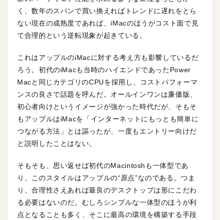
く、数年のスパンで買い換えればトレンドに遅れをとら
ない現在の成熟度であれば、iMacのほうがコスト面で見
て合理的という逆転現象が起きている。
これはアップルのiMacに対する考え方も影響しているだ
ろう。初代のiMacも当時のハイエンドであったPower
Macと同じカテゴリのCPUを採用し、コストパフォーマ
ンスの良さで話題を呼んだ。オールインワンは廉価版、
初心者向けというイメージが強かった時代だが、そもそ
もアップルはiMacを「インターネットにもっとも簡単に
つながる方法」とは謳ったが、一度もエントリー向けだ
と説明したことはない。
そもそも、思い返せば初代のMacintoshも一体型であ
り、このスタイルはアップルの“原点”なのである。つま
り、合理性さえあれば最良のデスクトップは形にこだわ
る必要はないのだ。むしろシンプルな一体型のほうが利
点となることも多く、そこに最高の環境を構築する手段