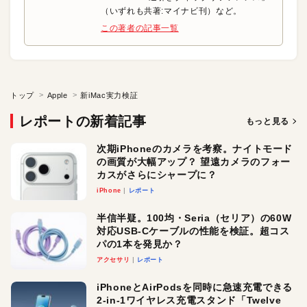
（いずれも共著:マイナビ刊）など。
この著者の記事一覧
トップ
Apple
新iMac実力検証
レポートの新着記事
もっと見る
次期iPhoneのカメラを考察。ナイトモード
の画質が大幅アップ？ 望遠カメラのフォー
カスがさらにシャープに？
iPhone
レポート
半信半疑。100均・Seria（セリア）の60W
対応USB-Cケーブルの性能を検証。超コス
パの1本を発見か？
アクセサリ
レポート
iPhoneとAirPodsを同時に急速充電できる
2-in-1ワイヤレス充電スタンド「Twelve