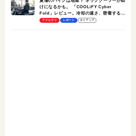
夏場のバイクは地獄？ ネッククーラーが助
けになるかも。 「COOLiFY Cyber
Fold」レビュー。冷却の速さ、密着する冷
却プレート、シンプルな操作性がグッド！
アクセサリ
レポート
タイアップ