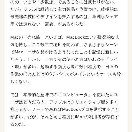
のの、いまや「少数派」であることには変わりがない。
だがアップルは継続して主力製品と位置づけ、積極的に
最先端の技術やデザインを投入するのは、単純なシェア
率では測れない「需要」があるからだ。
Macの「売れ筋」といえば、MacBookエアが爆発的な人
気を博し、ここ数年で場所を問わず、さまざまなシーン
でMacユーザを見かけるようなったことも記憶に新しい
だろう。しかし、一方でその使われ方はいわゆる「ライ
ト層」が多い。起動する頻度も週に数回程度で、日々の
作業のほとんどはiOSデバイスがメインというケースも珍
しくない。
では、本来的な意味での「コンピュータ」を使いたいユ
ーザはどうだろう。アップルはクリエイティブ層を多く
抱えるが、ノートであればMacBookプロを選択すること
が多い。だが、それと同じ程度にiMacの利用者が存在す
るのだ。