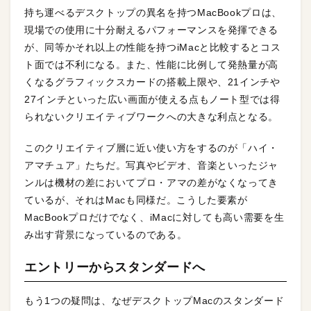
持ち運べるデスクトップの異名を持つMacBookプロは、
現場での使用に十分耐えるパフォーマンスを発揮できる
が、同等かそれ以上の性能を持つiMacと比較するとコス
ト面では不利になる。また、性能に比例して発熱量が高
くなるグラフィックスカードの搭載上限や、21インチや
27インチといった広い画面が使える点もノート型では得
られないクリエイティブワークへの大きな利点となる。
このクリエイティブ層に近い使い方をするのが「ハイ・
アマチュア」たちだ。写真やビデオ、音楽といったジャ
ンルは機材の差においてプロ・アマの差がなくなってき
ているが、それはMacも同様だ。こうした要素が
MacBookプロだけでなく、iMacに対しても高い需要を生
み出す背景になっているのである。
エントリーからスタンダードへ
もう1つの疑問は、なぜデスクトップMacのスタンダード