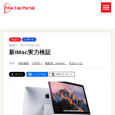
Apple
レポート
掲載日：
2017年8月16日
新iMac実力検証
著者：
中村朝美
小平淳一
栗原亮（Arkhē）
氷川りそな
ポスト
シェアする
URLのコピー