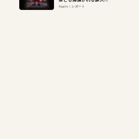
異議申し立て。対象は非
Apple
レポート
営利団体や公益団体も。
Appleロゴを“過剰”に守
る理由とは