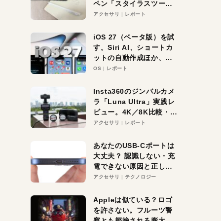
ペン「スタイラスツーウ
ェイ」レビュー。持ち替
アクセサリ
レポート
え不要がラクすぎた！
iOS 27（ベータ版）を試
す。Siri AI、ショートカ
ットの自動作成ほか、期
待大の便利機能5選。
OS
レポート
iPhoneがAIの入り口にな
る未来はすぐそこ！
Insta360のジンバルカメ
ラ「Luna Ultra」実践レ
ビュー。4K／8K比較・ズ
ーム・夜間撮影をチェッ
アクセサリ
レポート
ク
あなたのUSB-Cポートは
大丈夫？ 認識しない・充
電できない原因と正しい
対策
アクセサリ
テクノロジー
Appleは似ている？ロゴ
を許さない。フルーツ警
察とも揶揄される膨大な