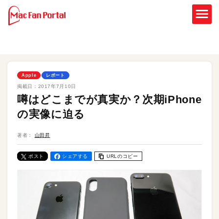
Apple
レポート
掲載日：
2017年7月10日
噂はどこまでが真実か？次期iPhone
の実像に迫る
著者：
山田昇
ポスト
シェアする
URLのコピー