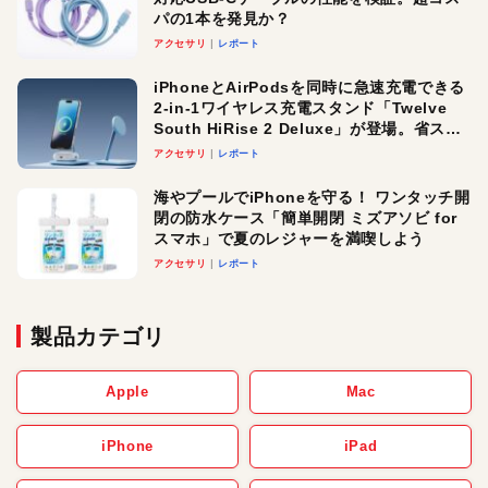
パの1本を発見か？
アクセサリ
レポート
iPhoneとAirPodsを同時に急速充電できる
2-in-1ワイヤレス充電スタンド「Twelve
South HiRise 2 Deluxe」が登場。省スペ
ースでおしゃれに充電したい人にオスス
アクセサリ
レポート
メ！
海やプールでiPhoneを守る！ ワンタッチ開
閉の防水ケース「簡単開閉 ミズアソビ for
スマホ」で夏のレジャーを満喫しよう
アクセサリ
レポート
製品カテゴリ
Apple
Mac
iPhone
iPad