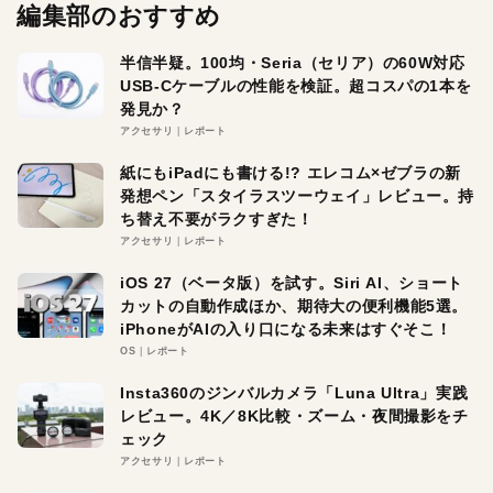
編集部のおすすめ
半信半疑。100均・Seria（セリア）の60W対応
USB-Cケーブルの性能を検証。超コスパの1本を
発見か？
アクセサリ
レポート
紙にもiPadにも書ける!? エレコム×ゼブラの新
発想ペン「スタイラスツーウェイ」レビュー。持
ち替え不要がラクすぎた！
アクセサリ
レポート
iOS 27（ベータ版）を試す。Siri AI、ショート
カットの自動作成ほか、期待大の便利機能5選。
iPhoneがAIの入り口になる未来はすぐそこ！
OS
レポート
Insta360のジンバルカメラ「Luna Ultra」実践
レビュー。4K／8K比較・ズーム・夜間撮影をチ
ェック
アクセサリ
レポート