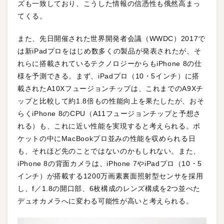
ズも一致しており、こうした情報の信憑性も俄然高まっ
てくる。
また、先日開催された世界開発者会議（WWDC）2017で
は新iPadプロをはじめ数多くの製品が発表されたが、そ
れらに搭載されているテクノロジーからもiPhone 8の仕
様を予測できる。まず、iPadプロ（10・5インチ）に搭
載されたA10Xフュージョンチップは、これまでのA9Xチ
ップと比較して約1.8倍もの性能向上を果たしたが、おそ
らくiPhone 8のCPU（A11フュージョンチップと予想さ
れる）も、これに近い性能を実現すると考えられる。ポ
ケットの中にMacBookプロ並みの性能を収められる日
も、それほど先のことではないのかもしれない。また、
iPhone 8の背面カメラは、iPhone 7やiPadプロ（10・5
インチ）が搭載する1200万画素裏面照射型センサを採用
し、f／1.8の開口部、6枚構成のレンズ構成を2つ並べた
デュオカメラへに変わる可能性が高いと考えられる。