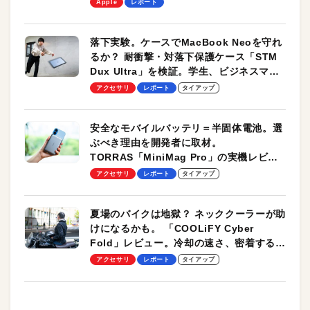
します！
Apple
レポート
落下実験。ケースでMacBook Neoを守れ
るか？ 耐衝撃・対落下保護ケース「STM
Dux Ultra」を検証。学生、ビジネスマン
のモバイルユースに最適！
アクセサリ
レポート
タイアップ
安全なモバイルバッテリ＝半固体電池。選
ぶべき理由を開発者に取材。
TORRAS「MiniMag Pro」の実機レビュ
ーも
アクセサリ
レポート
タイアップ
夏場のバイクは地獄？ ネッククーラーが助
けになるかも。 「COOLiFY Cyber
Fold」レビュー。冷却の速さ、密着する冷
却プレート、シンプルな操作性がグッド！
アクセサリ
レポート
タイアップ