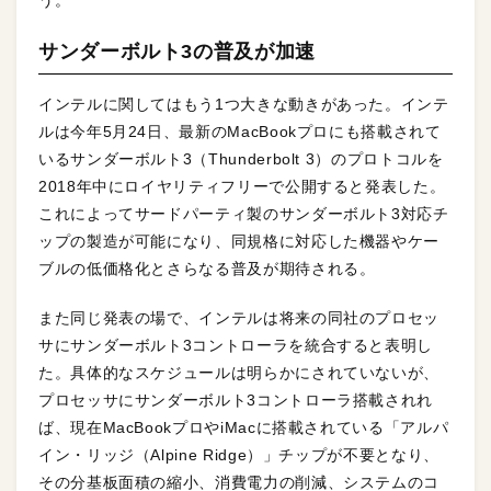
う。
サンダーボルト3の普及が加速
インテルに関してはもう1つ大きな動きがあった。インテ
ルは今年5月24日、最新のMacBookプロにも搭載されて
いるサンダーボルト3（Thunderbolt 3）のプロトコルを
2018年中にロイヤリティフリーで公開すると発表した。
これによってサードパーティ製のサンダーボルト3対応チ
ップの製造が可能になり、同規格に対応した機器やケー
ブルの低価格化とさらなる普及が期待される。
また同じ発表の場で、インテルは将来の同社のプロセッ
サにサンダーボルト3コントローラを統合すると表明し
た。具体的なスケジュールは明らかにされていないが、
プロセッサにサンダーボルト3コントローラ搭載されれ
ば、現在MacBookプロやiMacに搭載されている「アルパ
イン・リッジ（Alpine Ridge）」チップが不要となり、
その分基板面積の縮小、消費電力の削減、システムのコ