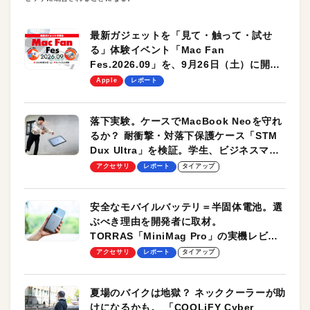
最新ガジェットを「見て・触って・試せ
る」体験イベント「Mac Fan
Fes.2026.09」を、9月26日（土）に開催
します！
Apple
レポート
落下実験。ケースでMacBook Neoを守れ
るか？ 耐衝撃・対落下保護ケース「STM
Dux Ultra」を検証。学生、ビジネスマン
のモバイルユースに最適！
アクセサリ
レポート
タイアップ
安全なモバイルバッテリ＝半固体電池。選
ぶべき理由を開発者に取材。
TORRAS「MiniMag Pro」の実機レビュ
ーも
アクセサリ
レポート
タイアップ
夏場のバイクは地獄？ ネッククーラーが助
けになるかも。 「COOLiFY Cyber