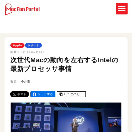
Apple
レポート
掲載日：
2017年7月6日
次世代Macの動向を左右するIntelの
最新プロセッサ事情
著者：
今井隆
ポスト
シェアする
URLのコピー