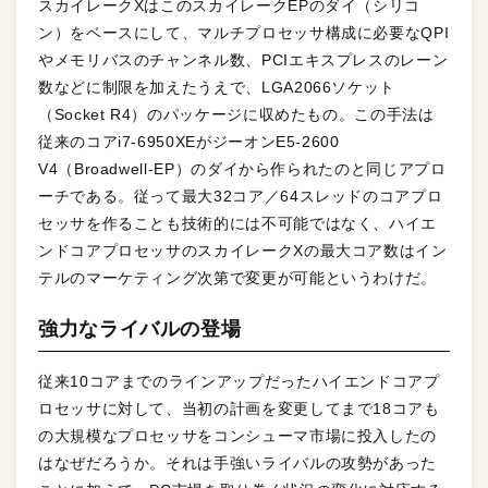
スカイレークXはこのスカイレークEPのダイ（シリコ
ン）をベースにして、マルチプロセッサ構成に必要なQPI
やメモリバスのチャンネル数、PCIエキスプレスのレーン
数などに制限を加えたうえで、LGA2066ソケット
（Socket R4）のパッケージに収めたもの。この手法は
従来のコアi7-6950XEがジーオンE5-2600
V4（Broadwell-EP）のダイから作られたのと同じアプロ
ーチである。従って最大32コア／64スレッドのコアプロ
セッサを作ることも技術的には不可能ではなく、ハイエ
ンドコアプロセッサのスカイレークXの最大コア数はイン
テルのマーケティング次第で変更が可能というわけだ。
強力なライバルの登場
従来10コアまでのラインアップだったハイエンドコアプ
ロセッサに対して、当初の計画を変更してまで18コアも
の大規模なプロセッサをコンシューマ市場に投入したの
はなぜだろうか。それは手強いライバルの攻勢があった