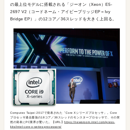
の最上位モデルに搭載される「ジーオン（Xeon）E5-
2697 V2（コードネーム・アイビーブリッジEP＝Ivy
Bridge EP）」の12コア／36スレッドを大きく上回る。
Computex Taipei 2017で発表された「Core Xシリーズプロセッサ」。Core
プロセッサ過去最強の18コア／36スレッドのモンスタープロセッサで、その突
然の発表にPC業界が驚いた。【URL】
https://newsroom.intel.com/press-
kits/intel-core-x-series-processors/