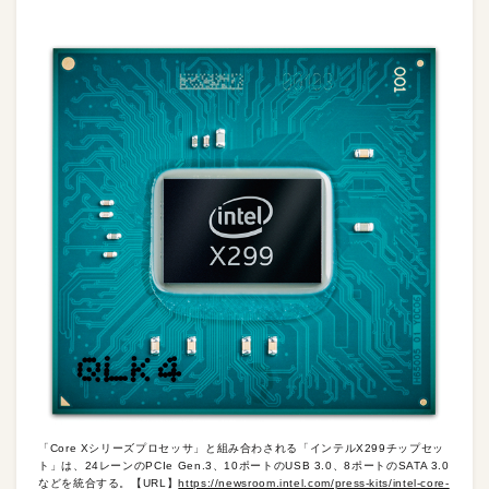
「Core Xシリーズプロセッサ」と組み合わされる「インテルX299チップセッ
ト」は、24レーンのPCIe Gen.3、10ポートのUSB 3.0、8ポートのSATA 3.0
などを統合する。【URL】
https://newsroom.intel.com/press-kits/intel-core-