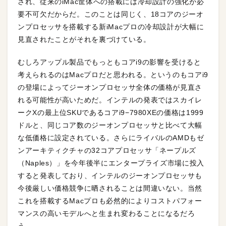
され、従来のiMac筐体への搭載には冷却設計の強化が必
要不可欠だからだ。このことは同じく、18コアのジーオ
ンプロセッサを搭載する新iMacプロの冷却設計が大幅に
見直されたことがそれを裏づけている。
むしろアップル製品でもっともコアi9の影響を受けると
考えられるのはMacプロだと思われる。というのもコアi9
の登場によってジーオンプロセッサ全体の価格が見直さ
れる可能性が高いためだ。インテルの発表ではスカイレ
ークXの最上位SKUであるコアi9−7980XEの価格は1999
ドルと、同じコア数のジーオンプロセッサと比べて大幅
な低価格に設定されている。さらにライバルのAMDもゼ
ンアーキティクチャの32コアプロセッサ「ネープルズ
（Naples）」を今年後半にエンタープライズ市場に投入
すると発表しており、インテルのジーオンプロセッサも
今後厳しい価格競争に晒されることは間違いない。当然
これを搭載するMacプロも必然的によりコストパフォー
マンスの高いモデルへと生まれ変わることになるだろ