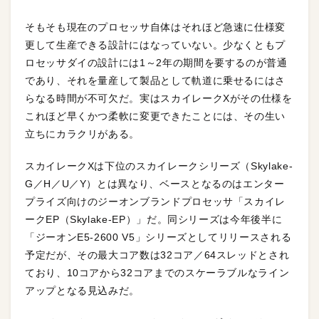
そもそも現在のプロセッサ自体はそれほど急速に仕様変
更して生産できる設計にはなっていない。少なくともプ
ロセッサダイの設計には1～2年の期間を要するのが普通
であり、それを量産して製品として軌道に乗せるにはさ
らなる時間が不可欠だ。実はスカイレークXがその仕様を
これほど早くかつ柔軟に変更できたことには、その生い
立ちにカラクリがある。
スカイレークXは下位のスカイレークシリーズ（Skylake-
G／H／U／Y）とは異なり、ベースとなるのはエンター
プライズ向けのジーオンブランドプロセッサ「スカイレ
ークEP（Skylake-EP）」だ。同シリーズは今年後半に
「ジーオンE5-2600 V5」シリーズとしてリリースされる
予定だが、その最大コア数は32コア／64スレッドとされ
ており、10コアから32コアまでのスケーラブルなライン
アップとなる見込みだ。