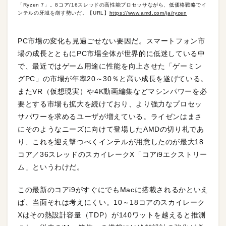
「Ryzen 7」。8コア/16スレッドの高性能プロセッサながら、低価格戦略でイ
ンテルの牙城を崩す勢いだ。【URL】
https://www.amd.com/ja/ryzen
PC市場の変化も見過ごせない要因だ。スマートフォン市
場の成長とともにPC市場全体が世界的に低迷している中
で、最近ではゲーム用途に性能を向上させた「ゲーミン
グPC」の市場が年率20～30％と高い成長を遂げている。
またVR（仮想現実）や4K動画編集などマシンパワーを必
要とする市場も拡大を続けており、より強力なプロセッ
サパワーを求めるユーザが増えている。ライゼンはまさ
にそのようなニーズに向けて登場したAMDの切り札であ
り、これを迎え撃つべくインテルが用意したのが最大18
コア／36スレッドのスカイレークX「コアi9エクストリー
ム」というわけだ。
この最新のコアi9がすぐにでもMacに搭載されるかといえ
ば、当面それは考えにくい。10～18コアのスカイレーク
Xはその熱設計容量（TDP）が140ワットを越えると推測