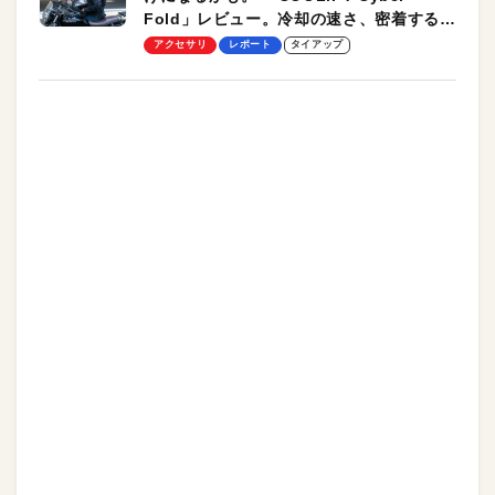
Fold」レビュー。冷却の速さ、密着する冷
却プレート、シンプルな操作性がグッド！
アクセサリ
レポート
タイアップ