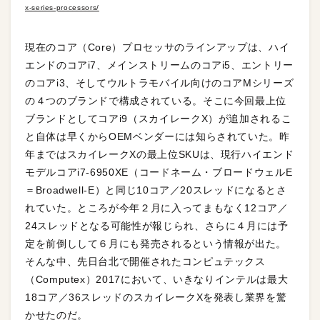
x-series-processors/
現在のコア（Core）プロセッサのラインアップは、ハイ
エンドのコアi7、メインストリームのコアi5、エントリー
のコアi3、そしてウルトラモバイル向けのコアMシリーズ
の４つのブランドで構成されている。そこに今回最上位
ブランドとしてコアi9（スカイレークX）が追加されるこ
と自体は早くからOEMベンダーには知らされていた。昨
年まではスカイレークXの最上位SKUは、現行ハイエンド
モデルコアi7-6950XE（コードネーム・ブロードウェルE
＝Broadwell-E）と同じ10コア／20スレッドになるとさ
れていた。ところが今年２月に入ってまもなく12コア／
24スレッドとなる可能性が報じられ、さらに４月には予
定を前倒しして６月にも発売されるという情報が出た。
そんな中、先日台北で開催されたコンピュテックス
（Computex）2017において、いきなりインテルは最大
18コア／36スレッドのスカイレークXを発表し業界を驚
かせたのだ。