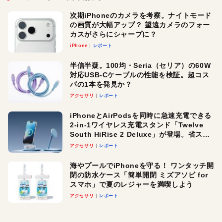
次期iPhoneのカメラを考察。ナイトモード
の画質が大幅アップ？ 望遠カメラのフォー
カスがさらにシャープに？
iPhone
レポート
半信半疑。100均・Seria（セリア）の60W
対応USB-Cケーブルの性能を検証。超コス
パの1本を発見か？
アクセサリ
レポート
iPhoneとAirPodsを同時に急速充電できる
2-in-1ワイヤレス充電スタンド「Twelve
South HiRise 2 Deluxe」が登場。省スペ
ースでおしゃれに充電したい人にオスス
アクセサリ
レポート
メ！
海やプールでiPhoneを守る！ ワンタッチ開
閉の防水ケース「簡単開閉 ミズアソビ for
スマホ」で夏のレジャーを満喫しよう
アクセサリ
レポート