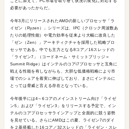
ことに加えて、PC市場を取り巻く状況の変化に対応する
必要があったからだ。
今年3月にリリースされたAMDの新しいプロセッサ「ラ
イゼン（Ryzen）」シリーズは、IPC（クロック周波数あ
たりの処理性能）や電力効率を従来より大幅に改良した
「ゼン（Zen）」アーキティクチャを採用した戦略プロ
セッサである。中でも主力となる8コア／16スレッドの
「ライゼン7」（コードネーム・サミットブリッジ＝
Summit Ridge）はインテルのコアi7プロセッサと互角に
戦える性能を有しながらも、大胆な低価格戦略により市
場でのシェアを着実に伸ばしており、まさにインテルに
とっては脅威と言える存在となっている。
今年後半には4～6コアのメインストリーム向け「ライゼ
ン5」および「ライゼン3」をリリースする予定で、イン
テルのコアプロセッサラインアップと全面的に競う姿勢
を見せている。さらにAMDはこの夏、ライゼン7のダイ
を２基搭載した16コア／32スレッドの「ライゼン・スレ