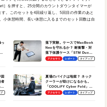
art］を押すと、25分間のカウントダウンタイマーが
ます。このセットを4回繰り返し、5回目の作業のあと
間、小休憩時間、長い休憩に入るまでのセット回数は自
触っ
落下実験。ケースでMacBook
Neoを守れるか？ 耐衝撃・対
落下保護ケース「STM Dux
しま
Ultra」を検証。学生、ビジネ
アクセサリ
レポート
タイアップ
スマンのモバイルユースに最
適！
半固
夏場のバイクは地獄？ ネック
発者
クーラーが助けになるかも。
ag
「COOLiFY Cyber Fold」レ
ビュー。冷却の速さ、密着する
ップ
アクセサリ
レポート
タイアップ
冷却プレート、シンプルな操作
性がグッド！