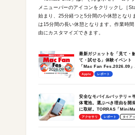
メニューバーのアイコンをクリックし［St
始まり、25分経つと5分間の小休憩となり
は15分間の長い休憩となります。作業時
由にカスタマイズできます。
最新ガジェットを「見て・
て・試せる」体験イベント
「Mac Fan Fes.2026.09」
を、9月26日（土）に開催
Apple
レポート
す！
安全なモバイルバッテリ＝
体電池。選ぶべき理由を開
に取材。TORRAS「MiniM
Pro」の実機レビューも
アクセサリ
レポート
タイア