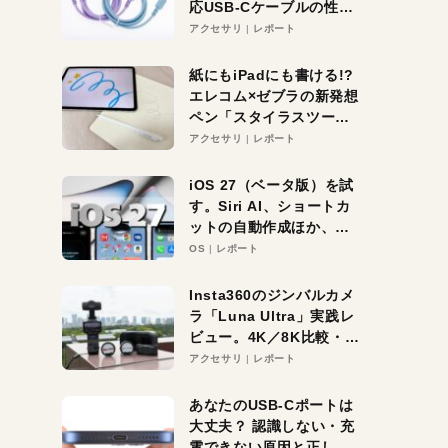
応USB-Cケーブルの性能
を検証。超コスパの1本を
アクセサリ
レポート
発見か？
紙にもiPadにも書ける!?
エレコム×ゼブラの新発想
ペン「スタイラスツーウ
ェイ」レビュー。持ち替
アクセサリ
レポート
え不要がラクすぎた！
iOS 27（ベータ版）を試
す。Siri AI、ショートカ
ットの自動作成ほか、期
待大の便利機能5選。
OS
レポート
iPhoneがAIの入り口にな
る未来はすぐそこ！
Insta360のジンバルカメ
ラ「Luna Ultra」実践レ
ビュー。4K／8K比較・ズ
ーム・夜間撮影をチェッ
アクセサリ
レポート
ク
あなたのUSB-Cポートは
大丈夫？ 認識しない・充
電できない原因と正しい