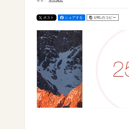
著者：
早川厚志
ポスト
シェアする
URLのコピー