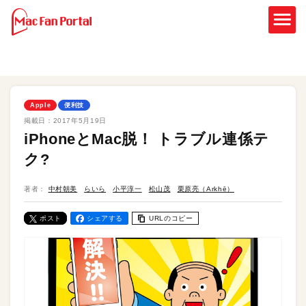
Apple
便利技
掲載日：
2017年5月19日
iPhoneとMac脱！ トラブル連係テ
ク?
著者：
中村朝美
らいら
小平淳一
松山茂
栗原亮（Arkhē）
ポスト
シェアする
URLのコピー