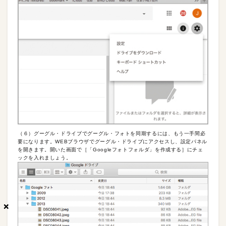
（６）グーグル・ドライブでグーグル・フォトを同期するには、もう一手間必
要になります。WEBブラウザでグーグル・ドライブにアクセスし、設定パネル
を開きます。開いた画面で［「Googleフォトフォルダ」を作成する］にチェ
ックを入れましょう。
×
×
×