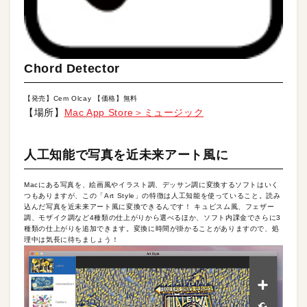
Chord Detector
【発売】Cem Olcay 【価格】無料
【場所】
Mac App Store＞ミュージック
人工知能で写真を近未来アート風に
Macにある写真を、絵画風やイラスト調、デッサン調に変換するソフトはいく
つもありますが、この「Art Style」の特徴は人工知能を使っていること。読み
込んだ写真を近未来アート風に変換できるんです！ キュビスム風、フェザー
調、モザイク調など4種類の仕上がりから選べるほか、ソフト内課金でさらに3
種類の仕上がりを追加できます。変換に時間が掛かることがありますので、処
理中は気長に待ちましょう！