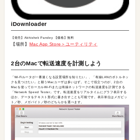
iDownloader
【発売】Abhishek Pandey 【価格】無料
【場所】
Mac App Store＞ユーティリティ
2台のMacで転送速度を計測しよう
「Wi-Fiルータが一番速くなる設置場所を知りたい」、「有線LANのボトルネッ
クを見つけたい」と願うMacユーザは多いはず。そこで役立つのが、2台の
Macを使ってローカルWi-Fiまたは有線ネットワークの転送速度を計測できる
「Network Speed Tester」です。転送速度をリアルタイムにグラフ表示する
ほか、データをテキスト形式に書き出すことも可能です。表示単位はメガビッ
ト／秒、メガバイト／秒のどちらかを選べます。