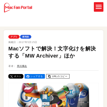
アプリ
便利技
掲載日：
2017年5月15日
Macソフトで解決！文字化けを解決
する「MW Archiver」ほか
著者：
早川厚志
ポスト
シェアする
URLのコピー