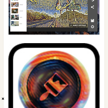
×
×
×