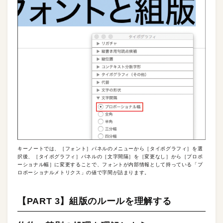
キーノートでは、［フォント］パネルのメニューから［タイポグラフィ］を選
択後、［タイポグラフィ］パネルの［文字間隔］を［変更なし］から［プロポ
ーショナル幅］に変更することで、フォントが内部情報として持っている「プ
ロポーショナルメトリクス」の値で字間が詰まります。
【PART 3】組版のルールを理解する