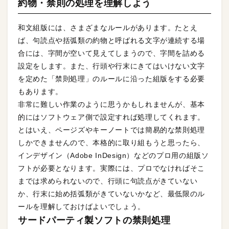
約物・禁則の処理を理解しよう
和文組版には、さまざまなルールがあります。たとえ
ば、句読点や括弧類の約物と呼ばれる文字が連続する場
合には、字間が空いて見えてしまうので、字間を詰める
設定をします。また、行頭や行末にきてはいけない文字
を定めた「禁則処理」のルールに沿った組版をする必要
もあります。
非常に難しい作業のように思うかもしれませんが、基本
的にはソフトウェア側で設定すれば処理してくれます。
とはいえ、ページズやキーノートでは簡易的な禁則処理
しかできませんので、本格的に取り組もうと思ったら、
インデザイン（Adobe InDesign）などのプロ用の組版ソ
フトが必要となります。実際には、プロでなければそこ
までは求められないので、行頭に句読点がきていない
か、行末に始め括弧類がきていないかなど、最低限のル
ールを理解しておけばよいでしょう。
サードパーティ製ソフトの禁則処理