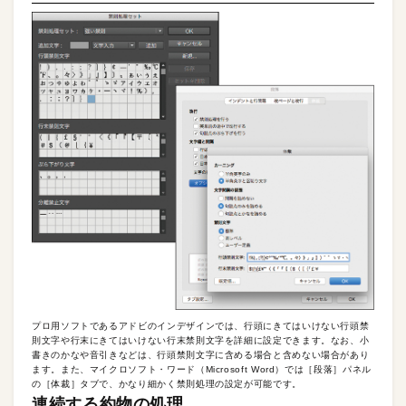
プロ用ソフトであるアドビのインデザインでは、行頭にきてはいけない行頭禁
則文字や行末にきてはいけない行末禁則文字を詳細に設定できます。なお、小
書きのかなや音引きなどは、行頭禁則文字に含める場合と含めない場合があり
ます。また、マイクロソフト・ワード（Microsoft Word）では［段落］パネル
の［体裁］タブで、かなり細かく禁則処理の設定が可能です。
連続する約物の処理