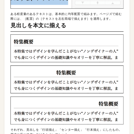
ある程度量のあるテキストは、基本的に均等配置で組みます。ページズで組む
際には、［配置］の［テキストを左右両端で揃えます］を適用します。
見出しを本文に揃える
それぞれ、見出しを「行頭揃え」「センター揃え」「行末揃え」にしたもの。