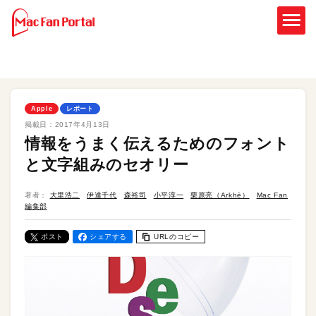
Apple
レポート
掲載日：
2017年4月13日
情報をうまく伝えるためのフォント
と文字組みのセオリー
著者：
大里浩二
伊達千代
森裕司
小平淳一
栗原亮（Arkhē）
Mac Fan
編集部
ポスト
シェアする
URLのコピー