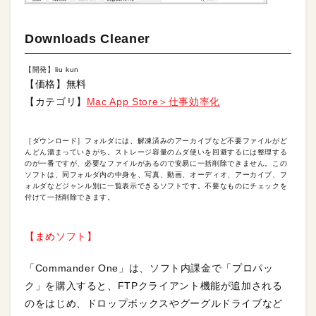
Downloads Cleaner
【開発】liu kun
【価格】無料
【カテゴリ】
Mac App Store＞仕事効率化
［ダウンロード］フォルダには、解凍済みのアーカイブなど不要ファイルがど
んどん溜まっていきがち。ストレージ容量のムダ使いを回避するには整理する
のが一番ですが、必要なファイルがあるので安易に一括削除できません。この
ソフトは、同フォルダ内の中身を、写真、動画、オーディオ、アーカイブ、フ
ォルダなどジャンル別に一覧表示できるソフトです。不要なものにチェックを
付けて一括削除できます。
【まめソフト】
「Commander One」は、ソフト内課金で「プロパッ
ク」を購入すると、FTPクライアント機能が追加される
のをはじめ、ドロップボックスやグーグルドライブなど