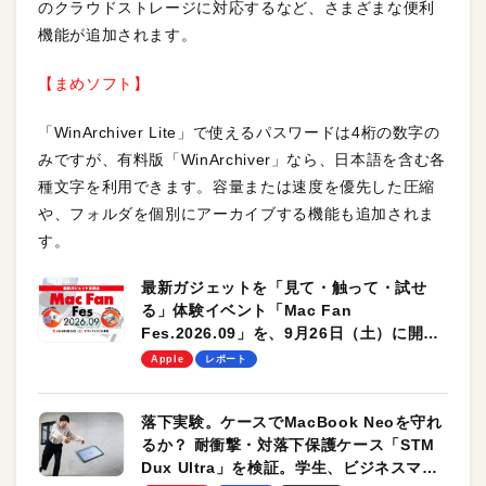
のクラウドストレージに対応するなど、さまざまな便利
機能が追加されます。
【まめソフト】
「WinArchiver Lite」で使えるパスワードは4桁の数字の
みですが、有料版「WinArchiver」なら、日本語を含む各
種文字を利用できます。容量または速度を優先した圧縮
や、フォルダを個別にアーカイブする機能も追加されま
す。
最新ガジェットを「見て・触って・試せ
る」体験イベント「Mac Fan
Fes.2026.09」を、9月26日（土）に開催
します！
Apple
レポート
落下実験。ケースでMacBook Neoを守れ
るか？ 耐衝撃・対落下保護ケース「STM
Dux Ultra」を検証。学生、ビジネスマン