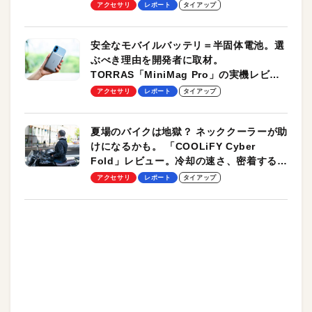
のモバイルユースに最適！
アクセサリ
レポート
タイアップ
安全なモバイルバッテリ＝半固体電池。選
ぶべき理由を開発者に取材。
TORRAS「MiniMag Pro」の実機レビュ
ーも
アクセサリ
レポート
タイアップ
夏場のバイクは地獄？ ネッククーラーが助
けになるかも。 「COOLiFY Cyber
Fold」レビュー。冷却の速さ、密着する冷
却プレート、シンプルな操作性がグッド！
アクセサリ
レポート
タイアップ