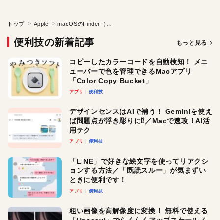
トップ
Apple
macOSのFinder（ファイル操作・管理）をソフトで快適に
便利技の新着記事
もっと見る
コピーしたカラーコードを自動検知！ メニ
ューバーで色を管理できるMacアプリ
「Color Copy Bucket」
アプリ
便利技
デザインセンスはAIで補う！ Geminiを使え
ば問題点が浮き彫りに⁉︎／Macで速攻！AI活
用テク
アプリ
便利技
「LINE」で好きな絵文字を使ってリアクシ
ョンする方法／「既読スルー」が気まずい
ときに便利です！
アプリ
便利技
粗い画像を高解像度に変換！ 無料で使える