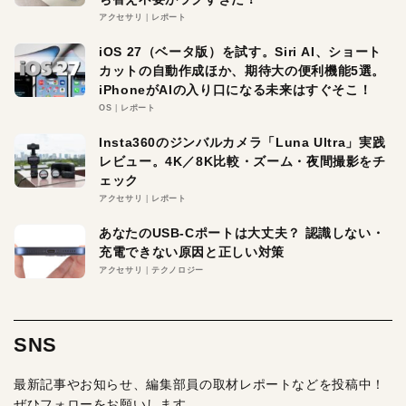
アクセサリ
レポート
iOS 27（ベータ版）を試す。Siri AI、ショート
カットの自動作成ほか、期待大の便利機能5選。
iPhoneがAIの入り口になる未来はすぐそこ！
OS
レポート
Insta360のジンバルカメラ「Luna Ultra」実践
レビュー。4K／8K比較・ズーム・夜間撮影をチ
ェック
アクセサリ
レポート
あなたのUSB-Cポートは大丈夫？ 認識しない・
充電できない原因と正しい対策
アクセサリ
テクノロジー
SNS
最新記事やお知らせ、編集部員の取材レポートなどを投稿中！
ぜひフォローをお願いします。