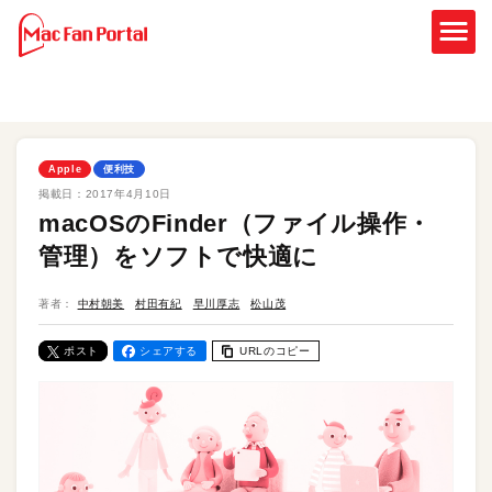
Apple
便利技
掲載日：
2017年4月10日
macOSのFinder（ファイル操作・
管理）をソフトで快適に
著者：
中村朝美
村田有紀
早川厚志
松山茂
ポスト
シェアする
URLのコピー