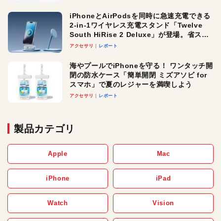
iPhoneとAirPodsを同時に急速充電できる
2-in-1ワイヤレス充電スタンド「Twelve
South HiRise 2 Deluxe」が登場。省スペ
ースでおしゃれに充電したい人にオスス
アクセサリ
レポート
メ！
海やプールでiPhoneを守る！ ワンタッチ開
閉の防水ケース「簡単開閉 ミズアソビ for
スマホ」で夏のレジャーを満喫しよう
アクセサリ
レポート
製品カテゴリ
Apple
Mac
iPhone
iPad
Watch
Vision