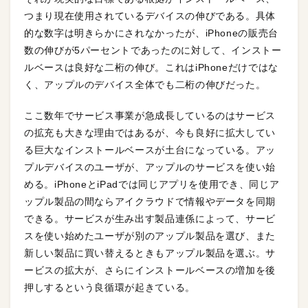
つまり現在使用されているデバイスの伸びである。具体
的な数字は明きらかにされなかったが、iPhoneの販売台
数の伸びが5パーセントであったのに対して、インストー
ルベースは良好な二桁の伸び。これはiPhoneだけではな
く、アップルのデバイス全体でも二桁の伸びだった。
ここ数年でサービス事業が急成長しているのはサービス
の拡充も大きな理由ではあるが、今も良好に拡大してい
る巨大なインストールベースが土台になっている。アッ
プルデバイスのユーザが、アップルのサービスを使い始
める。iPhoneとiPadでは同じアプリを使用でき、同じア
ップル製品の間ならアイクラウドで情報やデータを同期
できる。サービスが生み出す製品連係によって、サービ
スを使い始めたユーザが別のアップル製品を選び、また
新しい製品に買い替えるときもアップル製品を選ぶ。サ
ービスの拡大が、さらにインストールベースの増加を後
押しするという良循環が起きている。