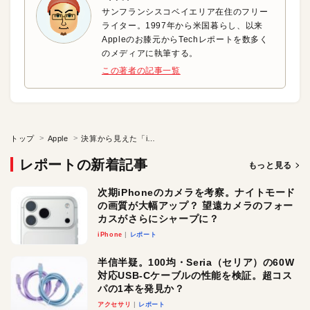
サンフランシスコベイエリア在住のフリー
ライター。1997年から米国暮らし、以来
Appleのお膝元からTechレポートを数多く
のメディアに執筆する。
この著者の記事一覧
トップ
Apple
決算から見えた「iPhone依存」ではないApple
レポートの新着記事
もっと見る
次期iPhoneのカメラを考察。ナイトモード
の画質が大幅アップ？ 望遠カメラのフォー
カスがさらにシャープに？
iPhone
レポート
半信半疑。100均・Seria（セリア）の60W
対応USB-Cケーブルの性能を検証。超コス
パの1本を発見か？
アクセサリ
レポート