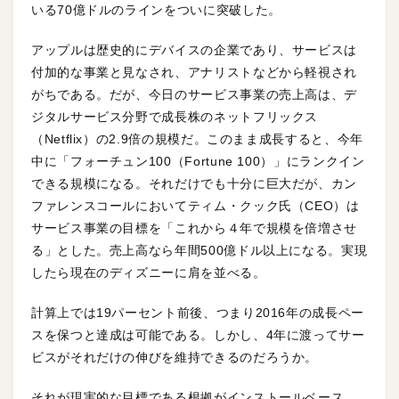
いる70億ドルのラインをついに突破した。
アップルは歴史的にデバイスの企業であり、サービスは
付加的な事業と見なされ、アナリストなどから軽視され
がちである。だが、今日のサービス事業の売上高は、デ
ジタルサービス分野で成長株のネットフリックス
（Netflix）の2.9倍の規模だ。このまま成長すると、今年
中に「フォーチュン100（Fortune 100）」にランクイン
できる規模になる。それだけでも十分に巨大だが、カン
ファレンスコールにおいてティム・クック氏（CEO）は
サービス事業の目標を「これから４年で規模を倍増させ
る」とした。売上高なら年間500億ドル以上になる。実現
したら現在のディズニーに肩を並べる。
計算上では19パーセント前後、つまり2016年の成長ペー
スを保つと達成は可能である。しかし、4年に渡ってサー
ビスがそれだけの伸びを維持できるのだろうか。
それが現実的な目標である根拠がインストールベース、