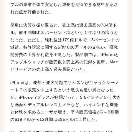
プルの事業全体で安定した成長を期待できる材料が示さ
れた点が評価された。
簡単に決算を振り返ると、売上高は過去最高の784億ド
ル。前年同期比３パーセント増という１年ぶりの増収と
なった。ただし、純利益は179億ドルで、3パーセントの
減益。特許訴訟に関する5億4800万ドルの支払い、研究
開発費の上昇が利益を圧迫した。製品別では、iPhoneと
アップルウォッチが販売数と売上高の記録を更新、Mac
とサービスの売上高が過去最高だった。
iPhoneは、発熱・発火問題でサムスンがギャラクシーノ
ート７の販売を中止するという敵失も追い風となった
が、iPhone 7プラスが好調だった。5.5インチという大き
な画面やデュアルレンズカメラなど、ハイエンドな機能
と体験を求めるユーザが増え、平均販売価格が6～9月期
の619ドルから12月期は695ドルに上昇した。