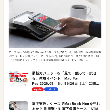
アップルペイの開始でiPhone 7シリーズが好調だった日本は売上高が前年同期
比20パーセント増だった。アップルペイは2016年にユーザが3倍に増加、10
～12月期のトランザクション量は前年同期比500パーセント増だった。
最新ガジェットを「見て・触って・試せ
る」体験イベント「Mac Fan
Fes.2026.09」を、9月26日（土）に開催
します！
Apple
レポート
落下実験。ケースでMacBook Neoを守れ
るか？ 耐衝撃・対落下保護ケース「STM