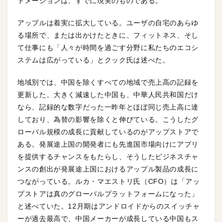
トメーションは、すでに現実のものである。
アップルは着実に拡大している。ユーザの自宅のあらゆ
る場所で、または出かけたときに、フィットネス、そし
て仕事にも「人々が時間を過ごす分野に私たちのエコシ
ステムは広がっている」とクック氏は述べた。
地域別では、中国を除くすべての地域で売上高の記録を
更新した。大きく減速した中国も、中華人民共和国だけ
なら、記録的な数字だった一昨年とほぼ同じ売上高に達
しており、為替の影響を除くと伸びている。こうしたグ
ローバル規模の成長に貢献しているのがアップストアで
ある。発展途上国の開発者にも先進国市場向けにアプリ
を提供するチャンスをもたらし、そうしたビジネスチャ
ンスの創出が発展途上国におけるアップル製品の成長に
つながっている。ルカ・マエストリ氏（CFO）は「アッ
プストアは真のグローバルプラットフォームになった」
と述べていた。12月期はアンドロイドからのスイッチャ
ーが過去最高で、中国メーカーが成長している中国もス