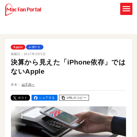
Apple
レポート
掲載日：
2017年3月5日
決算から見えた「iPhone依存」では
ないApple
著者：
山下洋一
ポスト
シェアする
URLのコピー