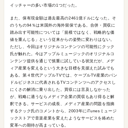
イッチャーの多い市場の1つだった。
また、保有現金額は過去最高の2461億ドルになった。そ
のうちの94％は米国外の海外留保である。合併・買収に
踏み出す可能性については「規模ではなく、戦略的な価
値を重んじる」という従来からの姿勢に変わりはない。
ただし、今回はオリジナルコンテンツの可能性にクック
氏が触れた。今はアップルミュージックのオリジナルコ
ンテンツ提供を通じて慎重に試している状況だが、メデ
ィア産業を変えるという大きな目標を見据えた試みでも
ある。第４世代アップルTVでは、ケーブルTV産業のバン
ドルビジネスに代表されるTVコンテンツへのアクセスし
にくさの解消に乗り出した。買収には言及しなかった
が、戦略に適うならメディア企業の買収もあり得ると解
釈できる。サービスの成長、メディア産業の問題を指摘
するクック氏のコメントから、2003年にiTunesミュージ
ックストアで音楽産業を変えたようなサービスを絡めた
変革への期待が高まっている。