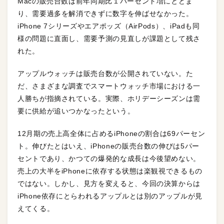
Macの販売台数は前年同期比１パーセント増にとどま
り、需要過多を解消できずに数字を伸ばせなかった。
iPhone 7シリーズやエアポッズ（AirPods）、iPadも同
様の問題に直面し、需要予測の見直しが課題として残さ
れた。
アップルウォッチは販売台数が公開されていない。た
だ、さまざまな調査でスマートウォッチ市場における一
人勝ちが指摘されている。実際、ホリデーシーズンは需
要に供給が追いつかなったという。
12月期の売上高全体に占めるiPhoneの割合は69パーセン
ト。伸びたとはいえ、iPhoneの販売台数の伸びは5パー
セントであり、かつての爆発的な成長は今後望めない。
売上の大半をiPhoneに依存する状態は楽観視できるもの
ではない。しかし、見方を変えると、今回の決算からは
iPhone依存にとらわれるアップルとは別のアップルが見
えてくる。