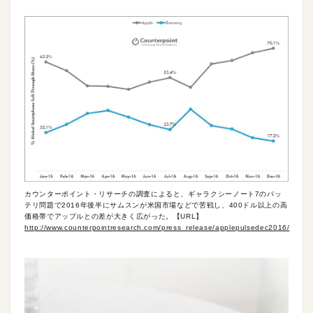
カウンターポイント・リサーチの調査によると、ギャラクシーノート7のバッ
テリ問題で2016年後半にサムスンが米国市場などで苦戦し、400ドル以上の高
価格帯でアップルとの差が大きく広がった。【URL】
http://www.counterpointresearch.com/press_release/applepulsedec2016/