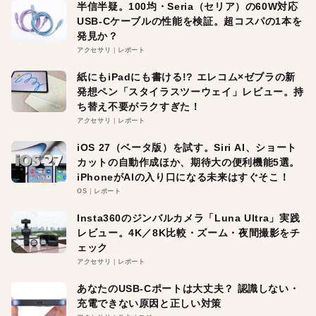
半信半疑。100均・Seria（セリア）の60W対応
USB-Cケーブルの性能を検証。超コスパの1本を
発見か？
アクセサリ
レポート
紙にもiPadにも書ける!? エレコム×ゼブラの新
発想ペン「スタイラスツーウェイ」レビュー。持
ち替え不要がラクすぎた！
アクセサリ
レポート
iOS 27（ベータ版）を試す。Siri AI、ショート
カットの自動作成ほか、期待大の便利機能5選。
iPhoneがAIの入り口になる未来はすぐそこ！
OS
レポート
Insta360のジンバルカメラ「Luna Ultra」実践
レビュー。4K／8K比較・ズーム・夜間撮影をチ
ェック
アクセサリ
レポート
あなたのUSB-Cポートは大丈夫？ 認識しない・
充電できない原因と正しい対策