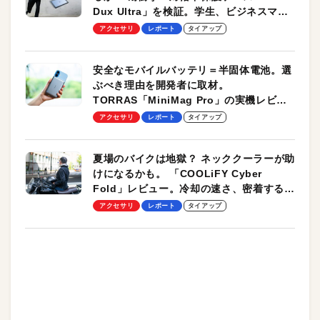
Dux Ultra」を検証。学生、ビジネスマン
のモバイルユースに最適！
アクセサリ
レポート
タイアップ
安全なモバイルバッテリ＝半固体電池。選
ぶべき理由を開発者に取材。
TORRAS「MiniMag Pro」の実機レビュ
ーも
アクセサリ
レポート
タイアップ
夏場のバイクは地獄？ ネッククーラーが助
けになるかも。 「COOLiFY Cyber
Fold」レビュー。冷却の速さ、密着する冷
却プレート、シンプルな操作性がグッド！
アクセサリ
レポート
タイアップ