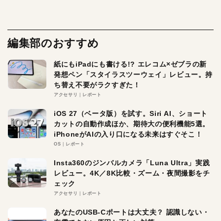
編集部のおすすめ
紙にもiPadにも書ける!? エレコム×ゼブラの新
発想ペン「スタイラスツーウェイ」レビュー。持
ち替え不要がラクすぎた！
アクセサリ
レポート
iOS 27（ベータ版）を試す。Siri AI、ショート
カットの自動作成ほか、期待大の便利機能5選。
iPhoneがAIの入り口になる未来はすぐそこ！
OS
レポート
Insta360のジンバルカメラ「Luna Ultra」実践
レビュー。4K／8K比較・ズーム・夜間撮影をチ
ェック
アクセサリ
レポート
あなたのUSB-Cポートは大丈夫？ 認識しない・