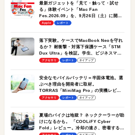
最新ガジェットを「見て・触って・試せ
る」体験イベント「Mac Fan
Fes.2026.09」を、9月26日（土）に開催
します！
Apple
レポート
落下実験。ケースでMacBook Neoを守れ
るか？ 耐衝撃・対落下保護ケース「STM
Dux Ultra」を検証。学生、ビジネスマン
のモバイルユースに最適！
アクセサリ
レポート
タイアップ
安全なモバイルバッテリ＝半固体電池。選
ぶべき理由を開発者に取材。
TORRAS「MiniMag Pro」の実機レビュ
ーも
アクセサリ
レポート
タイアップ
夏場のバイクは地獄？ ネッククーラーが助
けになるかも。 「COOLiFY Cyber
Fold」レビュー。冷却の速さ、密着する冷
却プレート、シンプルな操作性がグッド！
アクセサリ
レポート
タイアップ