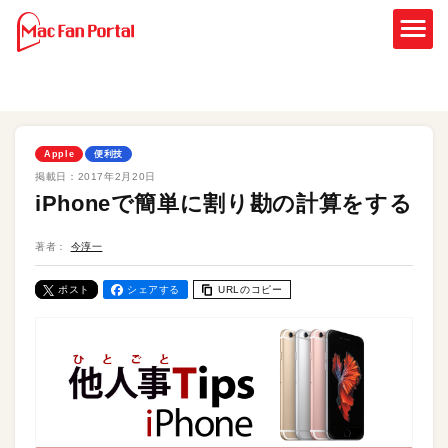
Apple
便利技
掲載日：
2017年2月20日
iPhoneで簡単に割り勘の計算をする
著者：
今淳一
ポスト
シェアする
URLのコピー