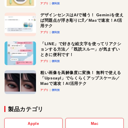
アプリ
便利技
デザインセンスはAIで補う！ Geminiを使え
ば問題点が浮き彫りに⁉︎／Macで速攻！AI活
用テク
アプリ
便利技
「LINE」で好きな絵文字を使ってリアクシ
ョンする方法／「既読スルー」が気まずい
ときに便利です！
アプリ
便利技
粗い画像を高解像度に変換！ 無料で使える
「Upscayl」でらくらくアップスケール／
Macで速攻！AI活用テク
アプリ
便利技
製品カテゴリ
Apple
Mac