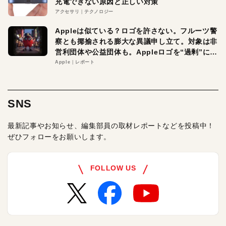
充電できない原因と正しい対策
アクセサリ
テクノロジー
Appleは似ている？ロゴを許さない。フルーツ警
察とも揶揄される膨大な異議申し立て。対象は非
営利団体や公益団体も。Appleロゴを“過剰”に守
る理由とは
Apple
レポート
SNS
最新記事やお知らせ、編集部員の取材レポートなどを投稿中！
ぜひフォローをお願いします。
FOLLOW US