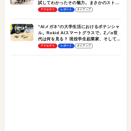
試してわかったその魅力。まさかのストレ
ッチ機能も搭載
アクセサリ
レポート
タイアップ
“AIメガネ”の大学生活におけるポテンシャ
ル。Rokid AIスマートグラスで、Z／α世
代は何を見る？ 現役学生起業家、そして教
授による体験会レポート【PR】
アクセサリ
レポート
タイアップ