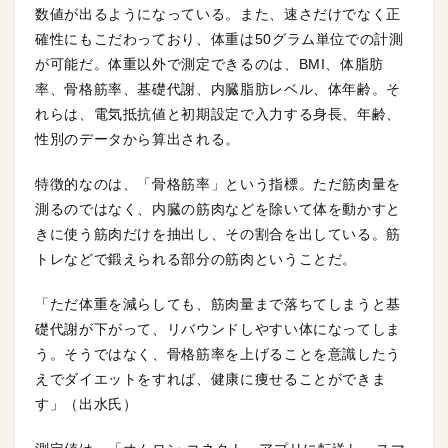
数値が出るようになっている。また、速さだけでなく正
確性にもこだわっており、体重は50グラム単位での計測
が可能だ。体重以外で測定できるのは、BMI、体脂肪
率、骨格筋率、基礎代謝、内臓脂肪レベル、体年齢。そ
れらは、電気抵抗値と初期設定で入力する身長、年齢、
性別のデータから算出される。
特徴的なのは、「骨格筋率」という指標。ただ筋肉量を
測るのではなく、内臓の筋肉などを除いて体を動かすと
きに使う筋肉だけを抽出し、その割合を出している。筋
トレなどで鍛えられる部分の筋肉ということだ。
「ただ体重を減らしても、筋肉量まで落ちてしまうと基
礎代謝が下がって、リバウンドしやすい体になってしま
う。そうではなく、骨格筋率を上げることを意識したう
えでダイエットをすれば、健康に痩せることができま
す」（出水氏）