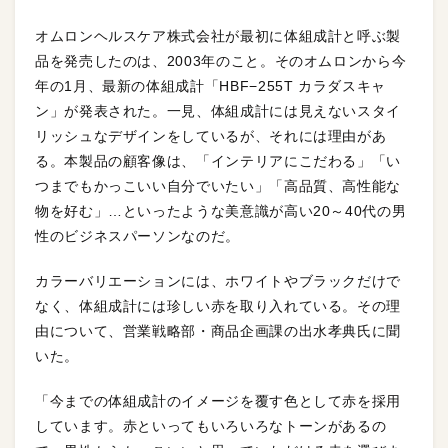
オムロンヘルスケア株式会社が最初に体組成計と呼ぶ製
品を発売したのは、2003年のこと。そのオムロンから今
年の1月、最新の体組成計「HBF−255T カラダスキャ
ン」が発表された。一見、体組成計には見えないスタイ
リッシュなデザインをしているが、それには理由があ
る。本製品の顧客像は、「インテリアにこだわる」「い
つまでもかっこいい自分でいたい」「高品質、高性能な
物を好む」…といったような美意識が高い20～40代の男
性のビジネスパーソンなのだ。
カラーバリエーションには、ホワイトやブラックだけで
なく、体組成計には珍しい赤を取り入れている。その理
由について、営業戦略部・商品企画課の出水孝典氏に聞
いた。
「今までの体組成計のイメージを覆す色として赤を採用
しています。赤といってもいろいろなトーンがあるの