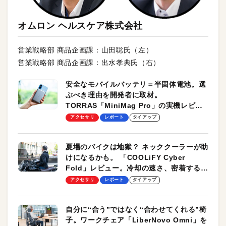
オムロン ヘルスケア株式会社
営業戦略部 商品企画課：山田聡氏（左）
営業戦略部 商品企画課：出水孝典氏（右）
安全なモバイルバッテリ＝半固体電池。選
ぶべき理由を開発者に取材。
TORRAS「MiniMag Pro」の実機レビュ
ーも
アクセサリ
レポート
タイアップ
夏場のバイクは地獄？ ネッククーラーが助
けになるかも。 「COOLiFY Cyber
Fold」レビュー。冷却の速さ、密着する冷
却プレート、シンプルな操作性がグッド！
アクセサリ
レポート
タイアップ
自分に“合う”ではなく“合わせてくれる”椅
子。ワークチェア「LiberNovo Omni」を