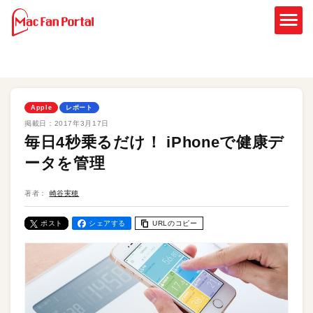
Apple
レポート
掲載日：
2017年3月17日
毎日4秒乗るだけ！ iPhoneで健康デ
ータを管理
著者：
崎谷実穂
ポスト
シェアする
URLのコピー