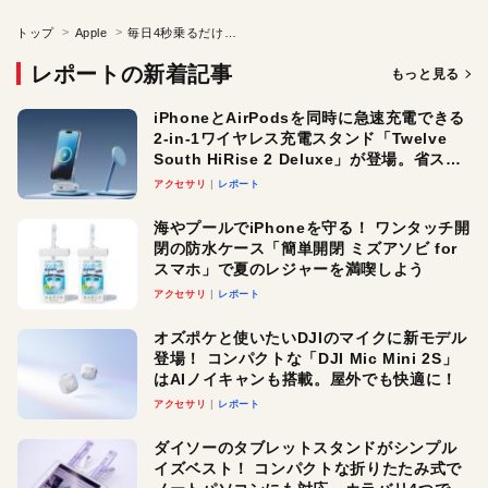
トップ
Apple
毎日4秒乗るだけ！ iPhoneで健康データを管理
レポートの新着記事
もっと見る
iPhoneとAirPodsを同時に急速充電できる
2-in-1ワイヤレス充電スタンド「Twelve
South HiRise 2 Deluxe」が登場。省スペ
ースでおしゃれに充電したい人にオスス
アクセサリ
レポート
メ！
海やプールでiPhoneを守る！ ワンタッチ開
閉の防水ケース「簡単開閉 ミズアソビ for
スマホ」で夏のレジャーを満喫しよう
アクセサリ
レポート
オズポケと使いたいDJIのマイクに新モデル
登場！ コンパクトな「DJI Mic Mini 2S」
はAIノイキャンも搭載。屋外でも快適に！
アクセサリ
レポート
ダイソーのタブレットスタンドがシンプル
イズベスト！ コンパクトな折りたたみ式で