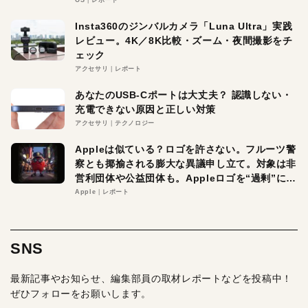
OS
レポート
Insta360のジンバルカメラ「Luna Ultra」実践
レビュー。4K／8K比較・ズーム・夜間撮影をチ
ェック
アクセサリ
レポート
あなたのUSB-Cポートは大丈夫？ 認識しない・
充電できない原因と正しい対策
アクセサリ
テクノロジー
Appleは似ている？ロゴを許さない。フルーツ警
察とも揶揄される膨大な異議申し立て。対象は非
営利団体や公益団体も。Appleロゴを“過剰”に守
る理由とは
Apple
レポート
SNS
最新記事やお知らせ、編集部員の取材レポートなどを投稿中！
ぜひフォローをお願いします。