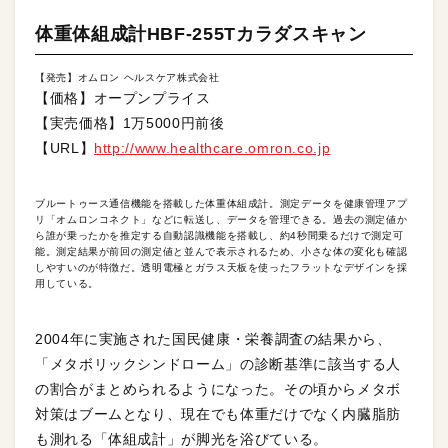
体重体組成計HBF-255Tカラダスキャン
【発売】オムロン ヘルスケア株式会社
【価格】オープンプライス
【実売価格】1万5000円前後
【URL】
http://www.healthcare.omron.co.jp
ブルートゥース通信機能を搭載した体重体組成計。測定データを健康管理アプ
リ「オムロンコネクト」などに転送し、データを管理できる。過去の測定値か
ら誰が乗ったかを推定する自動認識機能を搭載し、約4秒間乗るだけで測定可
能。測定結果が前回の測定値と並んで表示されるため、小さな体の変化も確認
しやすいのが特徴だ。透明電極とガラス天板を使ったフラットなデザインを採
用している。
2004年に実施された国民健康・栄養調査の結果から、
「メタボリックシンドローム」の診断基準に該当する人
の割合がまとめられるようになった。その頃からメタボ
対策はブームとなり、現在でも体重だけでなく内臓脂肪
も測れる「体組成計」が脚光を浴びている。