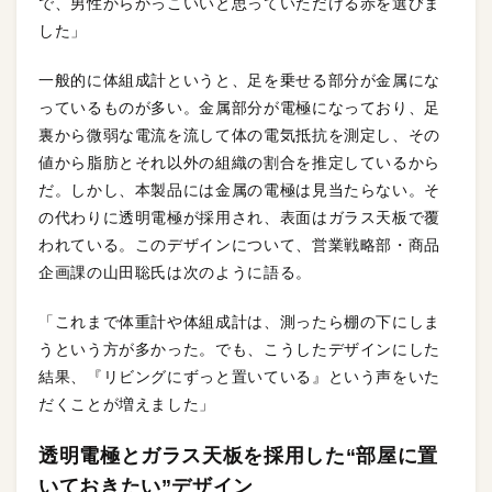
で、男性からかっこいいと思っていただける赤を選びま
した」
一般的に体組成計というと、足を乗せる部分が金属にな
っているものが多い。金属部分が電極になっており、足
裏から微弱な電流を流して体の電気抵抗を測定し、その
値から脂肪とそれ以外の組織の割合を推定しているから
だ。しかし、本製品には金属の電極は見当たらない。そ
の代わりに透明電極が採用され、表面はガラス天板で覆
われている。このデザインについて、営業戦略部・商品
企画課の山田聡氏は次のように語る。
「これまで体重計や体組成計は、測ったら棚の下にしま
うという方が多かった。でも、こうしたデザインにした
結果、『リビングにずっと置いている』という声をいた
だくことが増えました」
透明電極とガラス天板を採用した“部屋に置
いておきたい”デザイン