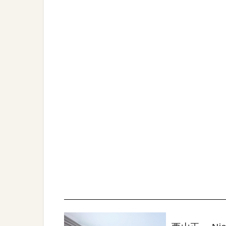
STORY Ⅱ＠Adobe
【URL】
http://www.adobe.com/jp/