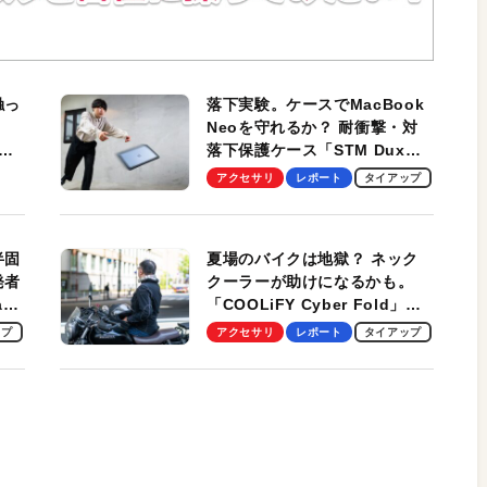
触っ
落下実験。ケースでMacBook
Neoを守れるか？ 耐衝撃・対
落下保護ケース「STM Dux
しま
Ultra」を検証。学生、ビジネ
アクセサリ
レポート
タイアップ
スマンのモバイルユースに最
適！
半固
夏場のバイクは地獄？ ネック
発者
クーラーが助けになるかも。
ag
「COOLiFY Cyber Fold」レ
ビュー。冷却の速さ、密着する
ップ
アクセサリ
レポート
タイアップ
冷却プレート、シンプルな操作
性がグッド！