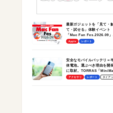
最新ガジェットを「見て・
て・試せる」体験イベント
「Mac Fan Fes.2026.09」
を、9月26日（土）に開催
Apple
レポート
す！
安全なモバイルバッテリ＝
体電池。選ぶべき理由を開
に取材。TORRAS「MiniM
Pro」の実機レビューも
アクセサリ
レポート
タイア