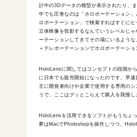
計中の3Dデータの模型が表示されたり、
中でも圧巻なのは「ホロポーテーション」と
ロポーテーション」で検索すればすぐにヒッ
立体映像を投影するなんていうレベルじゃ
ーテーションしてきてその場にいるような、か
＋テレポーテーションでホロポーテーショ
HoloLensに関してはコンセプトの段
に日本でも販売開始になったのです。早速
主に開発者向けや企業で使用する専用のシ
うで、ここはグッとこらえて購入を我慢し
HoloLensを活用できるソフトがもう
夢はMacでPhotoshopを操作しつつ、Ho