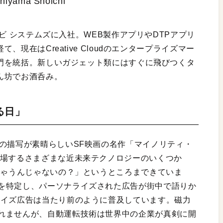
iyama Shoichi
ドビ システムズに入社。WEB製作アプリやDTPアプリ
て、現在はCreative Cloudのエンタープライズマー
門を統括。新しいガジェット類にはすぐに飛びつくタ
ん坊でお酒呑み。
る日」
界の描写が素晴らしいSF映画の名作「マイノリティ・
登場するさまざまな近未来テクノロジーのいくつか
ちゃうんじゃないの？」というところまできていま
を特定し、パーソナライズされた広告が街中で語りか
ライズ広告は当たり前のように普及しています。磁力
れませんが、自動運転技術は世界中の企業が真剣に開