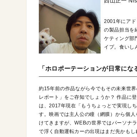
西山正一 Nish
2001年にア
の製品担当を経
ケティング部
イプ。食いし
「ホロポーテーションが日常にな
約15年前の作品ながら今でもその未来世
レポート」をご存知でしょうか？ 作品に
は、2017年現在「もうちょっとで実現し
す。映画では主人公の瞳（網膜）から個人
けてきますが、WEBの世界ではパーソナ
で浮く自動運転カーの出現はまだ先かもし