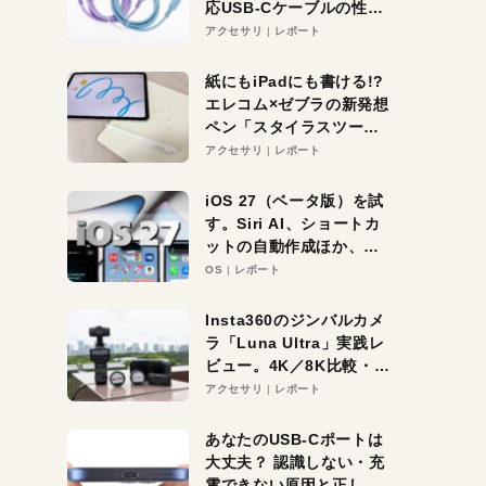
応USB-Cケーブルの性能
を検証。超コスパの1本を
アクセサリ
レポート
発見か？
紙にもiPadにも書ける!?
エレコム×ゼブラの新発想
ペン「スタイラスツーウ
ェイ」レビュー。持ち替
アクセサリ
レポート
え不要がラクすぎた！
iOS 27（ベータ版）を試
す。Siri AI、ショートカ
ットの自動作成ほか、期
待大の便利機能5選。
OS
レポート
iPhoneがAIの入り口にな
る未来はすぐそこ！
Insta360のジンバルカメ
ラ「Luna Ultra」実践レ
ビュー。4K／8K比較・ズ
ーム・夜間撮影をチェッ
アクセサリ
レポート
ク
あなたのUSB-Cポートは
大丈夫？ 認識しない・充
電できない原因と正しい