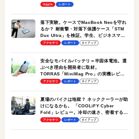
します！
Apple
レポート
落下実験。ケースでMacBook Neoを守れ
るか？ 耐衝撃・対落下保護ケース「STM
Dux Ultra」を検証。学生、ビジネスマン
のモバイルユースに最適！
アクセサリ
レポート
タイアップ
安全なモバイルバッテリ＝半固体電池。選
ぶべき理由を開発者に取材。
TORRAS「MiniMag Pro」の実機レビュ
ーも
アクセサリ
レポート
タイアップ
夏場のバイクは地獄？ ネッククーラーが助
けになるかも。 「COOLiFY Cyber
Fold」レビュー。冷却の速さ、密着する冷
却プレート、シンプルな操作性がグッド！
アクセサリ
レポート
タイアップ