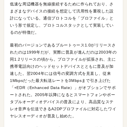
低速な周辺機器を無線接続するために作られており、さ
まざまなデバイスの接続を想定して汎用性を重視した設
計になっている。通信プロトコルを「プロファイル」と
いう形で規定し、プロトコルスタックとして実装してい
るのが特徴だ。
最初のバージョンであるブルートゥース1.0がリリースさ
れたのは1999年だが、実際に普及が進んだのは2003年の
同1.2リリースの頃から。プロファイルが拡張され、主に
携帯電話向けのヘッドセットデバイスとともに普及が加
速した。翌2004年には信号の変調方式を見直し、従来
1Mbpsだった最大転送レートを3Mbpsまで引き上げた
「+EDR（Enhanced Data Rate）」がオプションでサポ
ートされた。2005年以降になるとスマートフォンやポー
タブルオーディオデバイスの普及により、高品質なステ
レオ音声を伝送できるA2DPプロファイルに対応したワイ
ヤレスオーディオが普及し始めた。