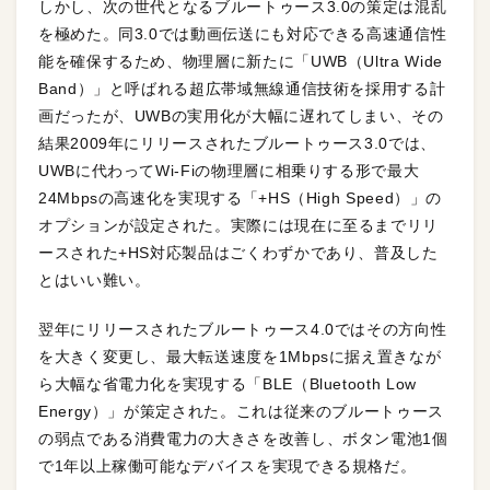
しかし、次の世代となるブルートゥース3.0の策定は混乱
を極めた。同3.0では動画伝送にも対応できる高速通信性
能を確保するため、物理層に新たに「UWB（Ultra Wide
Band）」と呼ばれる超広帯域無線通信技術を採用する計
画だったが、UWBの実用化が大幅に遅れてしまい、その
結果2009年にリリースされたブルートゥース3.0では、
UWBに代わってWi-Fiの物理層に相乗りする形で最大
24Mbpsの高速化を実現する「+HS（High Speed）」の
オプションが設定された。実際には現在に至るまでリリ
ースされた+HS対応製品はごくわずかであり、普及した
とはいい難い。
翌年にリリースされたブルートゥース4.0ではその方向性
を大きく変更し、最大転送速度を1Mbpsに据え置きなが
ら大幅な省電力化を実現する「BLE（Bluetooth Low
Energy）」が策定された。これは従来のブルートゥース
の弱点である消費電力の大きさを改善し、ボタン電池1個
で1年以上稼働可能なデバイスを実現できる規格だ。