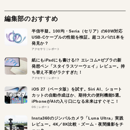
編集部のおすすめ
半信半疑。100均・Seria（セリア）の60W対応
USB-Cケーブルの性能を検証。超コスパの1本を
発見か？
アクセサリ
レポート
紙にもiPadにも書ける!? エレコム×ゼブラの新
発想ペン「スタイラスツーウェイ」レビュー。持
ち替え不要がラクすぎた！
アクセサリ
レポート
iOS 27（ベータ版）を試す。Siri AI、ショート
カットの自動作成ほか、期待大の便利機能5選。
iPhoneがAIの入り口になる未来はすぐそこ！
OS
レポート
Insta360のジンバルカメラ「Luna Ultra」実践
レビュー。4K／8K比較・ズーム・夜間撮影をチ