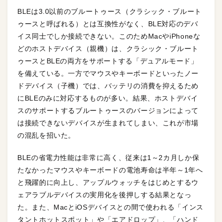
BLEは3.0以前のブルートゥース（クラシック・ブルート
ゥースと呼ばれる）とは互換性がなく、BLE対応のデバ
イス同士でしか接続できない。このためMacやiPhoneな
どのホストデバイス（親機）は、クラシック・ブルート
ゥースとBLEの両方をサポートする「デュアルモード」
を備えている。一方でマウスやキーボードといったノー
ドデバイス（子機）では、バッテリの消費を抑えるため
にBLEのみに対応するものが多い。結果、ホストデバイ
スのサポートするブルートゥースのバージョンによって
は接続できないデバイスが生まれてしまい、これが市場
の混乱を招いた。
BLEの省電力性能は非常に高く、従来は1～2カ月しか保
たなかったマウスやキーボードの電池寿命は半年～1年へ
と飛躍的に向上し、アップルウォッチをはじめとするウ
ェアラブルデバイスの実用化を後押しする結果となっ
た。また、MacとiOSデバイスとの間で使われる「インス
タントホットスポット」や「エアドロップ」、「ハンド