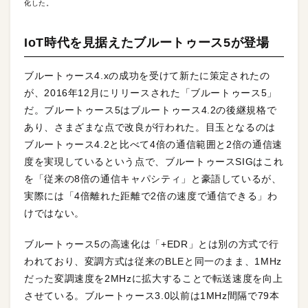
化した。
IoT時代を見据えたブルートゥース5が登場
ブルートゥース4.xの成功を受けて新たに策定されたの
が、2016年12月にリリースされた「ブルートゥース5」
だ。ブルートゥース5はブルートゥース4.2の後継規格で
あり、さまざまな点で改良が行われた。目玉となるのは
ブルートゥース4.2と比べて4倍の通信範囲と2倍の通信速
度を実現しているという点で、ブルートゥースSIGはこれ
を「従来の8倍の通信キャパシティ」と豪語しているが、
実際には「4倍離れた距離で2倍の速度で通信できる」わ
けではない。
ブルートゥース5の高速化は「+EDR」とは別の方式で行
われており、変調方式は従来のBLEと同一のまま、1MHz
だった変調速度を2MHzに拡大することで転送速度を向上
させている。ブルートゥース3.0以前は1MHz間隔で79本