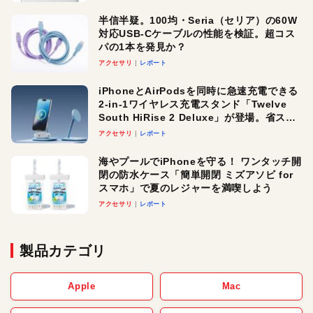
半信半疑。100均・Seria（セリア）の60W
対応USB-Cケーブルの性能を検証。超コス
パの1本を発見か？
アクセサリ
レポート
iPhoneとAirPodsを同時に急速充電できる
2-in-1ワイヤレス充電スタンド「Twelve
South HiRise 2 Deluxe」が登場。省スペ
ースでおしゃれに充電したい人にオスス
アクセサリ
レポート
メ！
海やプールでiPhoneを守る！ ワンタッチ開
閉の防水ケース「簡単開閉 ミズアソビ for
スマホ」で夏のレジャーを満喫しよう
アクセサリ
レポート
製品カテゴリ
Apple
Mac