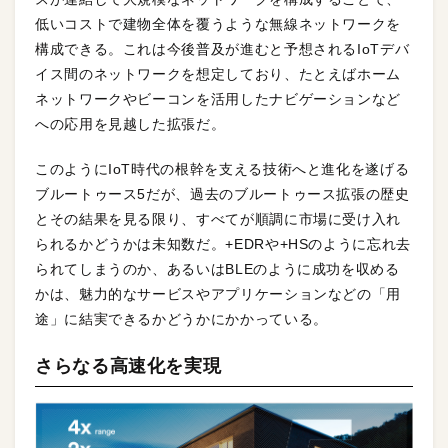
低いコストで建物全体を覆うような無線ネットワークを
構成できる。これは今後普及が進むと予想されるIoTデバ
イス間のネットワークを想定しており、たとえばホーム
ネットワークやビーコンを活用したナビゲーションなど
への応用を見越した拡張だ。
このようにIoT時代の根幹を支える技術へと進化を遂げる
ブルートゥース5だが、過去のブルートゥース拡張の歴史
とその結果を見る限り、すべてが順調に市場に受け入れ
られるかどうかは未知数だ。+EDRや+HSのように忘れ去
られてしまうのか、あるいはBLEのように成功を収める
かは、魅力的なサービスやアプリケーションなどの「用
途」に結実できるかどうかにかかっている。
さらなる高速化を実現