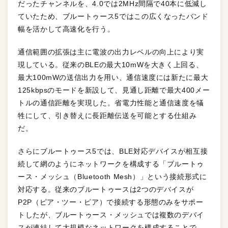
だったチャンネルを、4.0では2MHz間隔で40本に低減し
ていたため、ブルートゥース5ではこの広くなったバンド
幅を活かして高速化を行う。
通信範囲の拡張は主に電波の出力レベルの向上により実
現している。従来のBLEの最大10mWを大きく上回る、
最大100mWの送信出力を用い、通信速度には新たに最大
125kbpsのモードを新設して、見通し距離で最大400メー
トルの通信距離を実現した。省電力性能と通信速度を犠
牲にして、引き替えに長距離伝送を可能とする仕組み
だ。
さらにブルートゥース5では、BLE対応デバイスが相互接
続して網のようにネットワークを構成する「ブルートゥ
ース・メッシュ（Bluetooth Mesh）」という接続形式に
対応する。従来のブルートゥースは2つのデバイスが
P2P（ピア・ツー・ピア）で接続する形態のみをサポー
トしたが、ブルートゥース・メッシュでは複数のデバイ
スが連結して大規模なネットワークを構成することで、