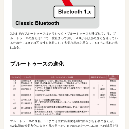
3.0までのブルートゥースはクラシック・ブルートゥースと呼ばれている。ブ
ルートゥースの進化は3.0で一度止まっており、4.0からは別の進化を辿ってい
るためだ。4.0では互換性を犠牲にして省電力規格を導入し、5はその流れの先
にある。
ブルートゥースの進化
ブルートゥースの進化。3.0までは主に高速化を軸に拡張が行われてきたが、
4.0以降は省電力化に大きく舵を切った。5では4.0をベースにIoTへの対応を強