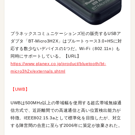
プラネックスコミュニケーションズ社の販売するUSBア
ダプタ「BT-Micro3H2X」はブルートゥース3.0+HSに対
応する数少ないデバイスの1つだ。Wi-Fi（802.11n）も
同時にサポートしている。【URL】
https://www.planex.co.jp/product/bluetooth/bt-
micro3h2x/externals.shtml
【UWB】
UWBは500MHz以上の帯域幅を使用する超広帯域無線通
信方式で、近距離間での高速通信と高い位置検出能力が
特徴。IEEE802.15.3aとして標準化を目指したが、対立
する陣営間の合意に至らず2006年に策定が放棄された。