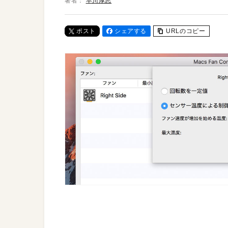
著者：
早川厚志
ポスト
シェアする
URLのコピー