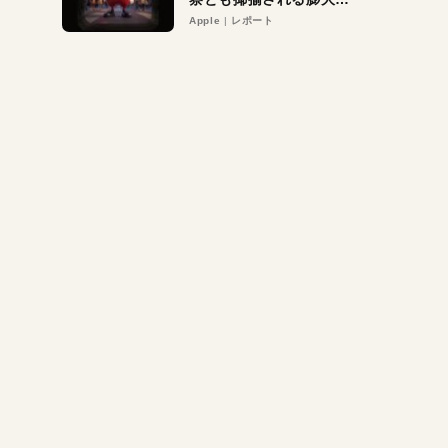
異議申し立て。対象は非
Apple
レポート
営利団体や公益団体も。
Appleロゴを“過剰”に守
る理由とは