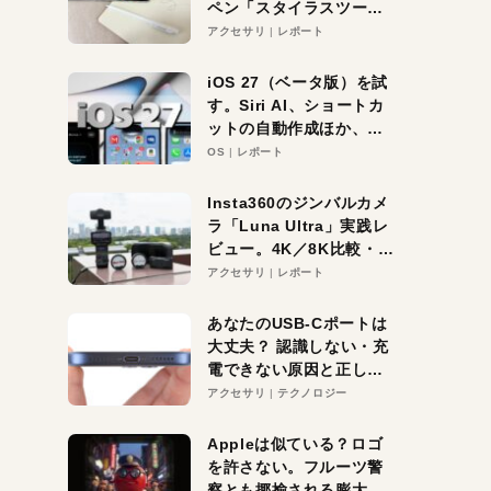
ペン「スタイラスツーウ
ェイ」レビュー。持ち替
アクセサリ
レポート
え不要がラクすぎた！
iOS 27（ベータ版）を試
す。Siri AI、ショートカ
ットの自動作成ほか、期
待大の便利機能5選。
OS
レポート
iPhoneがAIの入り口にな
る未来はすぐそこ！
Insta360のジンバルカメ
ラ「Luna Ultra」実践レ
ビュー。4K／8K比較・ズ
ーム・夜間撮影をチェッ
アクセサリ
レポート
ク
あなたのUSB-Cポートは
大丈夫？ 認識しない・充
電できない原因と正しい
対策
アクセサリ
テクノロジー
Appleは似ている？ロゴ
を許さない。フルーツ警
察とも揶揄される膨大な