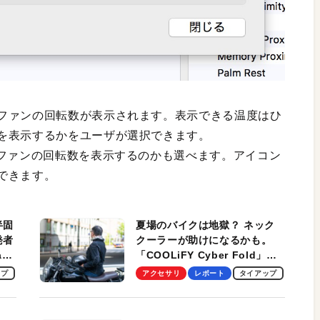
ファンの回転数が表示されます。表示できる温度はひ
を表示するかをユーザが選択できます。
のファンの回転数を表示するのかも選べます。アイコン
できます。
半固
夏場のバイクは地獄？ ネック
発者
クーラーが助けになるかも。
ag
「COOLiFY Cyber Fold」レ
ビュー。冷却の速さ、密着する
ップ
アクセサリ
レポート
タイアップ
冷却プレート、シンプルな操作
性がグッド！