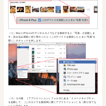
（１）MacにiPhoneやデジタルカメラなどを接続すると「写真」が起動しま
す。読み込み画面に切り替わったら［このデバイスを接続したときに“写真”を
開く］のチェックを外します。
（２）その後、［アプリケーション］フォルダにある「イメージキャプチャ」
を起動して、［このカメラを接続時に開くアプリケーション］を［割り当てな
し］に設定します。