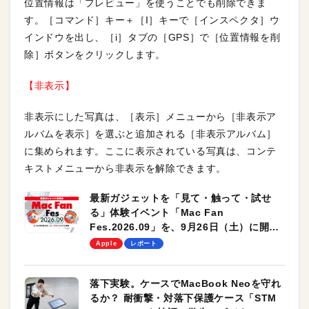
位置情報は「プレビュー」を使うことでも削除できま
す。［コマンド］キー＋［I］キーで［インスペクタ］ウ
インドウを出し、［i］タブの［GPS］で［位置情報を削
除］ボタンをクリックします。
【非表示】
非表示にした写真は、［表示］メニューから［非表示ア
ルバムを表示］を選ぶと追加される［非表示アルバム］
に集められます。ここに表示されている写真は、コンテ
キストメニューから非表示を解除できます。
最新ガジェットを「見て・触って・試せ
る」体験イベント「Mac Fan
Fes.2026.09」を、9月26日（土）に開催
します！
Apple
レポート
落下実験。ケースでMacBook Neoを守れ
るか？ 耐衝撃・対落下保護ケース「STM