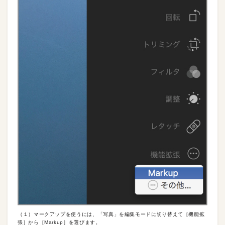
（１）マークアップを使うには、「写真」を編集モードに切り替えて［機能拡
張］から［Markup］を選びます。