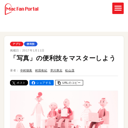
アプリ
便利技
掲載日：
2017年1月11日
「写真」の便利技をマスターしよう
著者：
中村朝美
村田有紀
早川厚志
松山茂
ポスト
シェアする
URLのコピー