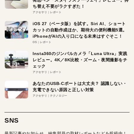
発想ペン「スタイラスツーウェイ」レビュー。持
ち替え不要がラクすぎた！
アクセサリ
レポート
iOS 27（ベータ版）を試す。Siri AI、ショート
カットの自動作成ほか、期待大の便利機能5選。
iPhoneがAIの入り口になる未来はすぐそこ！
OS
レポート
Insta360のジンバルカメラ「Luna Ultra」実践
レビュー。4K／8K比較・ズーム・夜間撮影をチ
ェック
アクセサリ
レポート
あなたのUSB-Cポートは大丈夫？ 認識しない・
充電できない原因と正しい対策
アクセサリ
テクノロジー
SNS
最新記事やお知らせ、編集部員の取材レポートなどを投稿中！