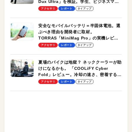
Dux Ultra」を検証。学生、ビジネスマン
のモバイルユースに最適！
アクセサリ
レポート
タイアップ
安全なモバイルバッテリ＝半固体電池。選
ぶべき理由を開発者に取材。
TORRAS「MiniMag Pro」の実機レビュ
ーも
アクセサリ
レポート
タイアップ
夏場のバイクは地獄？ ネッククーラーが助
けになるかも。 「COOLiFY Cyber
Fold」レビュー。冷却の速さ、密着する冷
却プレート、シンプルな操作性がグッド！
アクセサリ
レポート
タイアップ