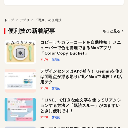
トップ
アプリ
「写真」の便利技をマスターしよう
便利技の新着記事
もっと見る
コピーしたカラーコードを自動検知！ メニ
ューバーで色を管理できるMacアプリ
「Color Copy Bucket」
アプリ
便利技
デザインセンスはAIで補う！ Geminiを使え
ば問題点が浮き彫りに⁉︎／Macで速攻！AI活
用テク
アプリ
便利技
「LINE」で好きな絵文字を使ってリアクシ
ョンする方法／「既読スルー」が気まずい
ときに便利です！
アプリ
便利技