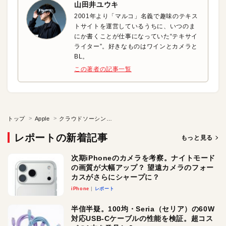
山田井ユウキ
2001年より「マルコ」名義で趣味のテキス
トサイトを運営しているうちに、いつのま
にか書くことが仕事になっていた“テキサイ
ライター”。好きなものはワインとカメラと
BL。
この著者の記事一覧
トップ
Apple
クラウドソーシングの“マッチング”を考えよう
レポートの新着記事
もっと見る
次期iPhoneのカメラを考察。ナイトモード
の画質が大幅アップ？ 望遠カメラのフォー
カスがさらにシャープに？
iPhone
レポート
半信半疑。100均・Seria（セリア）の60W
対応USB-Cケーブルの性能を検証。超コス