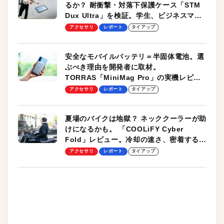
るか？ 耐衝撃・対落下保護ケース「STM
Dux Ultra」を検証。学生、ビジネスマン
のモバイルユースに最適！
アクセサリ
レポート
タイアップ
安全なモバイルバッテリ＝半固体電池。選
ぶべき理由を開発者に取材。
TORRAS「MiniMag Pro」の実機レビュ
ーも
アクセサリ
レポート
タイアップ
夏場のバイクは地獄？ ネッククーラーが助
けになるかも。 「COOLiFY Cyber
Fold」レビュー。冷却の速さ、密着する冷
却プレート、シンプルな操作性がグッド！
アクセサリ
レポート
タイアップ