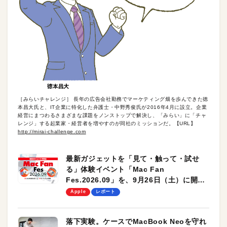
［みらいチャレンジ］ 長年の広告会社勤務でマーケティング畑を歩んできた徳
本昌大氏と、IT企業に特化した弁護士・中野秀俊氏が2016年4月に設立。企業
経営にまつわるさまざまな課題をノンストップで解決し、「みらい」に「チャ
レンジ」する起業家・経営者を増やすのが同社のミッションだ。【URL】
http://mirai-challenge.com
最新ガジェットを「見て・触って・試せ
る」体験イベント「Mac Fan
Fes.2026.09」を、9月26日（土）に開催
します！
Apple
レポート
落下実験。ケースでMacBook Neoを守れ