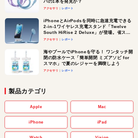
パの1本を発見か？
アクセサリ
レポート
iPhoneとAirPodsを同時に急速充電できる
2-in-1ワイヤレス充電スタンド「Twelve
South HiRise 2 Deluxe」が登場。省スペ
ースでおしゃれに充電したい人にオスス
アクセサリ
レポート
メ！
海やプールでiPhoneを守る！ ワンタッチ開
閉の防水ケース「簡単開閉 ミズアソビ for
スマホ」で夏のレジャーを満喫しよう
アクセサリ
レポート
製品カテゴリ
Apple
Mac
iPhone
iPad
Watch
Vision