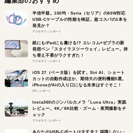
編集部のおすすめ
半信半疑。100均・Seria（セリア）の60W対応
USB-Cケーブルの性能を検証。超コスパの1本を
発見か？
アクセサリ
レポート
紙にもiPadにも書ける!? エレコム×ゼブラの新
発想ペン「スタイラスツーウェイ」レビュー。持
ち替え不要がラクすぎた！
アクセサリ
レポート
iOS 27（ベータ版）を試す。Siri AI、ショート
カットの自動作成ほか、期待大の便利機能5選。
iPhoneがAIの入り口になる未来はすぐそこ！
OS
レポート
Insta360のジンバルカメラ「Luna Ultra」実践
レビュー。4K／8K比較・ズーム・夜間撮影をチ
ェック
アクセサリ
レポート
あなたのUSB-Cポートは大丈夫？ 認識しない・