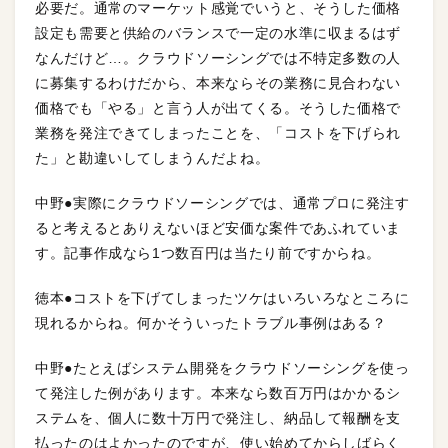
必要だ。通常のマーケット感覚でいうと、そうした価格
設定も需要と供給のバランスで一定の水準に収まるはず
なんだけど…。クラウドソーシングでは不特定多数の人
に募集するわけだから、本来ならその業務に見合わない
価格でも「やる」と言う人が出てくる。そうした価格で
業務を発注できてしまったことを、「コストを下げられ
た」と勘違いしてしまうんだよね。
中野●実際にクラウドソーシングでは、通常プロに発注す
ると考えるとありえないほど安価な案件であふれていま
す。記事作成なら1つ数百円は当たり前ですからね。
徳本●コストを下げてしまったツケはいろいろなところに
現れるからね。何かそういったトラブル事例はある？
中野●たとえばシステム開発をクラウドソーシングを使っ
て発注した例があります。本来なら数百万円はかかるシ
ステムを、個人に数十万円で発注し、納品して報酬を支
払ったのはよかったのですが、使い始めてからしばらく