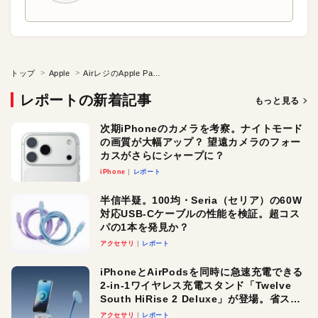
トップ
Apple
AirレジのApple Pay対応で店舗の電子決済が変わる？
レポートの新着記事
もっと見る
次期iPhoneのカメラを考察。ナイトモード
の画質が大幅アップ？ 望遠カメラのフォー
カスがさらにシャープに？
iPhone
レポート
半信半疑。100均・Seria（セリア）の60W
対応USB-Cケーブルの性能を検証。超コス
パの1本を発見か？
アクセサリ
レポート
iPhoneとAirPodsを同時に急速充電できる
2-in-1ワイヤレス充電スタンド「Twelve
South HiRise 2 Deluxe」が登場。省スペ
ースでおしゃれに充電したい人にオスス
アクセサリ
レポート