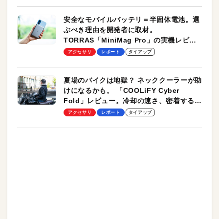
安全なモバイルバッテリ＝半固体電池。選
ぶべき理由を開発者に取材。
TORRAS「MiniMag Pro」の実機レビュ
ーも
アクセサリ
レポート
タイアップ
夏場のバイクは地獄？ ネッククーラーが助
けになるかも。 「COOLiFY Cyber
Fold」レビュー。冷却の速さ、密着する冷
却プレート、シンプルな操作性がグッド！
アクセサリ
レポート
タイアップ