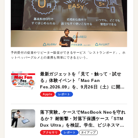
予約受付の促進やリピーター販促ができるサービス「レストランボード」。ホ
ットペッパーグルメとの連携も簡単にできるという。
最新ガジェットを「見て・触って・試せ
る」体験イベント「Mac Fan
Fes.2026.09」を、9月26日（土）に開催
します！
Apple
レポート
落下実験。ケースでMacBook Neoを守れ
るか？ 耐衝撃・対落下保護ケース「STM
Dux Ultra」を検証。学生、ビジネスマン
のモバイルユースに最適！
アクセサリ
レポート
タイアップ