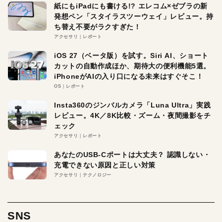
紙にもiPadにも書ける!? エレコム×ゼブラの新
発想ペン「スタイラスツーウェイ」レビュー。持
ち替え不要がラクすぎた！
アクセサリ
レポート
iOS 27（ベータ版）を試す。Siri AI、ショート
カットの自動作成ほか、期待大の便利機能5選。
iPhoneがAIの入り口になる未来はすぐそこ！
OS
レポート
Insta360のジンバルカメラ「Luna Ultra」実践
レビュー。4K／8K比較・ズーム・夜間撮影をチ
ェック
アクセサリ
レポート
あなたのUSB-Cポートは大丈夫？ 認識しない・
充電できない原因と正しい対策
アクセサリ
テクノロジー
SNS