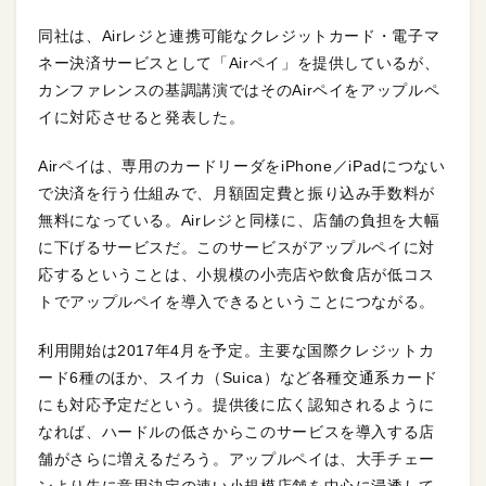
同社は、Airレジと連携可能なクレジットカード・電子マ
ネー決済サービスとして「Airペイ」を提供しているが、
カンファレンスの基調講演ではそのAirペイをアップルペ
イに対応させると発表した。
Airペイは、専用のカードリーダをiPhone／iPadにつない
で決済を行う仕組みで、月額固定費と振り込み手数料が
無料になっている。Airレジと同様に、店舗の負担を大幅
に下げるサービスだ。このサービスがアップルペイに対
応するということは、小規模の小売店や飲食店が低コス
トでアップルペイを導入できるということにつながる。
利用開始は2017年4月を予定。主要な国際クレジットカ
ード6種のほか、スイカ（Suica）など各種交通系カード
にも対応予定だという。提供後に広く認知されるように
なれば、ハードルの低さからこのサービスを導入する店
舗がさらに増えるだろう。アップルペイは、大手チェー
ンより先に意思決定の速い小規模店舗を中心に浸透して