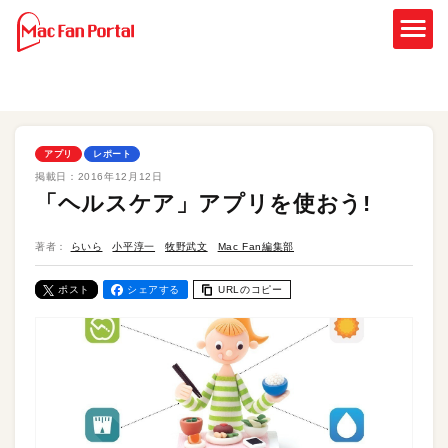
アプリ
レポート
掲載日：
2016年12月12日
「ヘルスケア」アプリを使おう!
著者：
らいら
小平淳一
牧野武文
Mac Fan編集部
ポスト
シェアする
URLのコピー