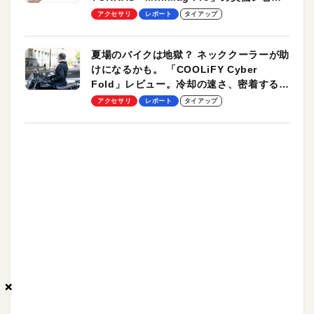
ーも
アクセサリ
レポート
タイアップ
夏場のバイクは地獄？ ネッククーラーが助
けになるかも。 「COOLiFY Cyber
Fold」レビュー。冷却の速さ、密着する冷
却プレート、シンプルな操作性がグッド！
アクセサリ
レポート
タイアップ
×
×
×