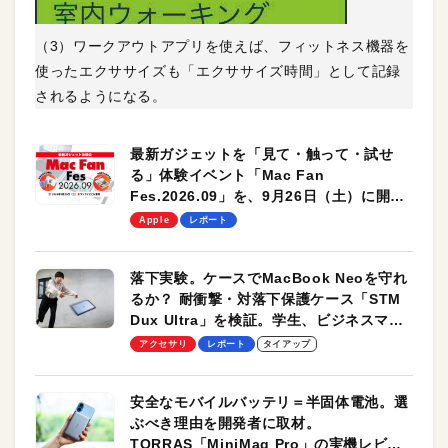
（3）ワークアウトアプリを使えば、フィットネス機器を
使ったエクササイズも「エクササイズ時間」として記録
されるようになる。
最新ガジェットを「見て・触って・試せ
る」体験イベント「Mac Fan
Fes.2026.09」を、9月26日（土）に開催
します！
Apple
レポート
落下実験。ケースでMacBook Neoを守れ
るか？ 耐衝撃・対落下保護ケース「STM
Dux Ultra」を検証。学生、ビジネスマン
のモバイルユースに最適！
アクセサリ
レポート
タイアップ
安全なモバイルバッテリ＝半固体電池。選
ぶべき理由を開発者に取材。
TORRAS「MiniMag Pro」の実機レビュ