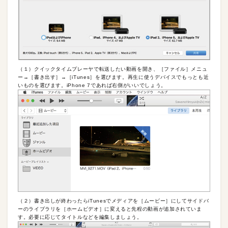
（１）クイックタイムプレーヤで転送したい動画を開き、［ファイル］メニュ
ー→［書き出す］→［iTunes］を選びます。再生に使うデバイスでもっとも近
いものを選びます。iPhone 7であれば右側がいいでしょう。
（２）書き出しが終わったらiTunesでメディアを［ムービー］にしてサイドバ
ーのライブラリを［ホームビデオ］に変えると先程の動画が追加されていま
す。必要に応じてタイトルなどを編集しましょう。