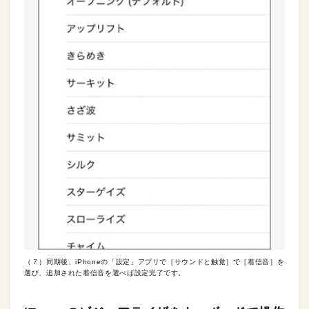
（７）同期後、iPhoneの「設定」アプリで［サウンドと触覚］で［着信音］を
選び、追加された着信音を選べば設定完了です。