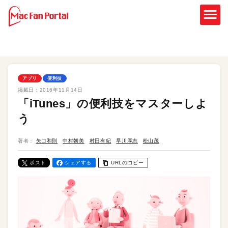
アプリ
便利技
掲載日：
2016年11月14日
「iTunes」の便利技をマスターしよ
う
著者：
矢口和則
中村朝美
村田有紀
早川厚志
松山茂
ポスト
シェアする
URLのコピー