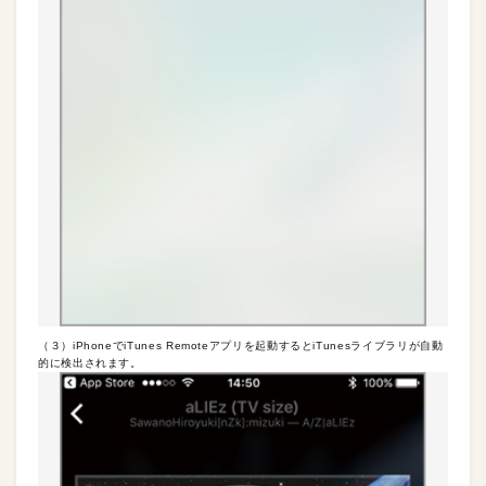
（３）iPhoneでiTunes Remoteアプリを起動するとiTunesライブラリが自動
的に検出されます。