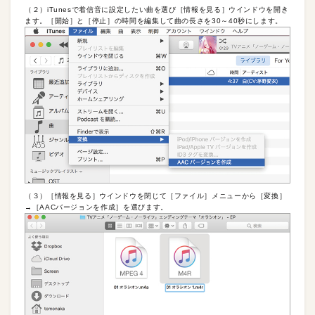
（２）iTunesで着信音に設定したい曲を選び［情報を見る］ウインドウを開き
ます。［開始］と［停止］の時間を編集して曲の長さを30～40秒にします。
（３）［情報を見る］ウインドウを閉じて［ファイル］メニューから［変換］
→［AACバージョンを作成］を選びます。