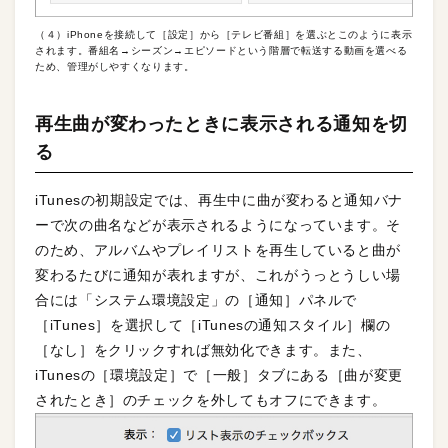
（４）iPhoneを接続して［設定］から［テレビ番組］を選ぶとこのように表示
されます。番組名→シーズン→エピソードという階層で転送する動画を選べる
ため、管理がしやすくなります。
再生曲が変わったときに表示される通知を切
る
iTunesの初期設定では、再生中に曲が変わると通知バナ
ーで次の曲名などが表示されるようになっています。そ
のため、アルバムやプレイリストを再生していると曲が
変わるたびに通知が表れますが、これがうっとうしい場
合には「システム環境設定」の［通知］パネルで
［iTunes］を選択して［iTunesの通知スタイル］欄の
［なし］をクリックすれば無効化できます。また、
iTunesの［環境設定］で［一般］タブにある［曲が変更
されたとき］のチェックを外してもオフにできます。