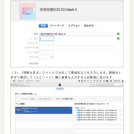
（３）［情報を見る］ウインドウを出して番組名などを入力します。動画を1
本ずつ選択して［エピソード］欄に連番を入力すると話数順に並びます。