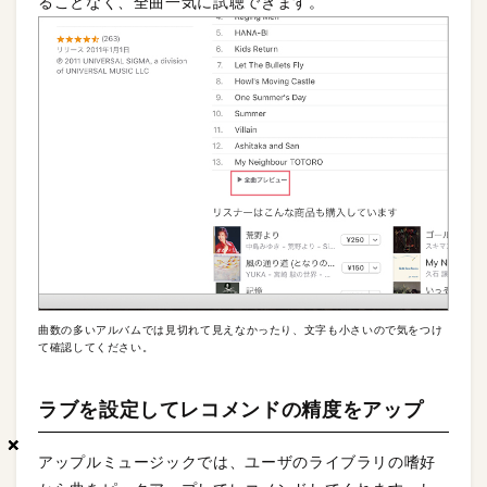
ることなく、全曲一気に試聴できます。
曲数の多いアルバムでは見切れて見えなかったり、文字も小さいので気をつけ
て確認してください。
ラブを設定してレコメンドの精度をアップ
×
×
×
アップルミュージックでは、ユーザのライブラリの嗜好