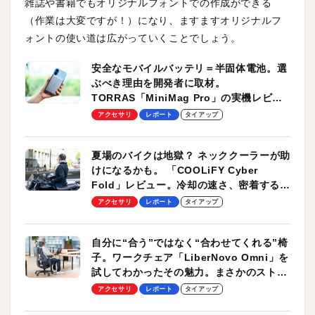
雑誌や書籍でもオリジナルフォントでの作成ができる
（作業は大変ですが！）になり、ますますオリジナルフ
ォントの使い道は広がっていくことでしょう。
安全なモバイルバッテリ＝半固体電池。選
ぶべき理由を開発者に取材。
TORRAS「MiniMag Pro」の実機レビュ
ーも
アクセサリ
レポート
タイアップ
夏場のバイクは地獄？ ネッククーラーが助
けになるかも。 「COOLiFY Cyber
Fold」レビュー。冷却の速さ、密着する冷
却プレート、シンプルな操作性がグッド！
アクセサリ
レポート
タイアップ
自分に“合う”ではなく“合わせてくれる”椅
子。ワークチェア「LiberNovo Omni」を
試してわかったその魅力。まさかのストレ
ッチ機能も搭載
アクセサリ
レポート
タイアップ