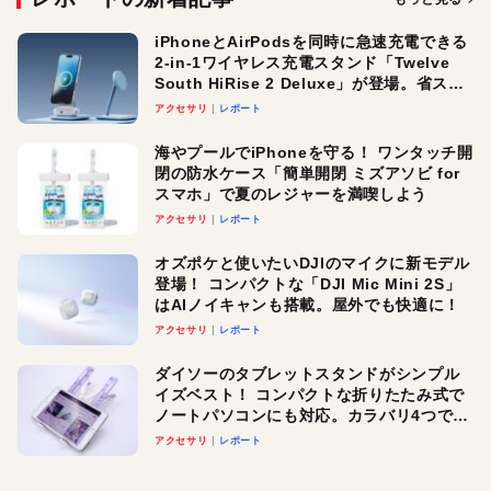
iPhoneとAirPodsを同時に急速充電できる
2-in-1ワイヤレス充電スタンド「Twelve
South HiRise 2 Deluxe」が登場。省スペ
ースでおしゃれに充電したい人にオスス
アクセサリ
レポート
メ！
海やプールでiPhoneを守る！ ワンタッチ開
閉の防水ケース「簡単開閉 ミズアソビ for
スマホ」で夏のレジャーを満喫しよう
アクセサリ
レポート
オズポケと使いたいDJIのマイクに新モデル
登場！ コンパクトな「DJI Mic Mini 2S」
はAIノイキャンも搭載。屋外でも快適に！
アクセサリ
レポート
ダイソーのタブレットスタンドがシンプル
イズベスト！ コンパクトな折りたたみ式で
ノートパソコンにも対応。カラバリ4つで選
べる楽しさも
アクセサリ
レポート