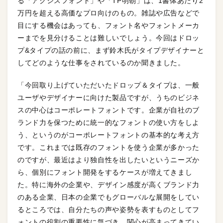
る「アクシスフォント」や「TP明朝」は、1書体あたり2
万円を超える高価なプロ向けのもの。雑誌や広告などで
目にする機会はあっても、フォント名やフォントメーカ
ーまでを見分けることは難しいでしょう。今回はドロッ
プ&タイプの話の前に、まず鈴木氏がタイプデザイナーと
してどのような仕事をされているのか聞きました。
「今回取り上げていただいたドロップ＆タイプは、一般
ユーザやデザイナーに向けた製品ですが、うちのビジネ
スの中心はコーポレートフォントです。企業が自社のブ
ランド力を保つために統一的なフォントの使い方をしよ
う、というのがコーポレートフォントの基本的な考え方
です。これまでは既存のフォントを使う企業が多かった
のですが、最近はより独自性を出したいというニーズか
ら、個別にフォント開発をするケースが増えてきまし
た。特に海外の企業や、デザイン感度が高くブランド力
のある企業、日本の企業でもグローバルな展開をしてい
るところでは、自分たちの声や姿勢を表すものとしてフ
ォントの役割の重要性に気づき、関心が高まってきてい