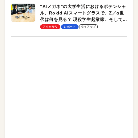
“AIメガネ”の大学生活におけるポテンシャ
ル。Rokid AIスマートグラスで、Z／α世
代は何を見る？ 現役学生起業家、そして教
授による体験会レポート【PR】
アクセサリ
レポート
タイアップ