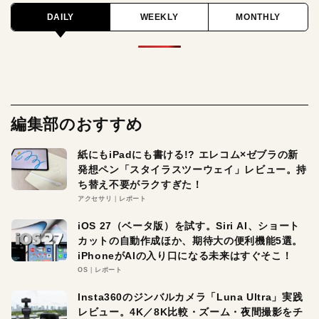
DAILY
WEEKLY
MONTHLY
編集部のおすすめ
紙にもiPadにも書ける!? エレコム×ゼブラの新
発想ペン「スタイラスツーウェイ」レビュー。持
ち替え不要がラクすぎた！
アクセサリ
レポート
iOS 27（ベータ版）を試す。Siri AI、ショート
カットの自動作成ほか、期待大の便利機能5選。
iPhoneがAIの入り口になる未来はすぐそこ！
OS
レポート
Insta360のジンバルカメラ「Luna Ultra」実践
レビュー。4K／8K比較・ズーム・夜間撮影をチ