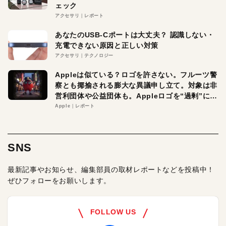
ェック
アクセサリ
レポート
あなたのUSB-Cポートは大丈夫？ 認識しない・
充電できない原因と正しい対策
アクセサリ
テクノロジー
Appleは似ている？ロゴを許さない。フルーツ警
察とも揶揄される膨大な異議申し立て。対象は非
営利団体や公益団体も。Appleロゴを“過剰”に守
る理由とは
Apple
レポート
SNS
最新記事やお知らせ、編集部員の取材レポートなどを投稿中！
ぜひフォローをお願いします。
FOLLOW US