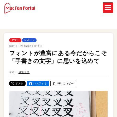
アプリ
レポート
掲載日：
2016年11月11日
フォントが豊富にある今だからこそ
「手書きの文字」に思いを込めて
著者：
伊達千代
ポスト
シェアする
URLのコピー