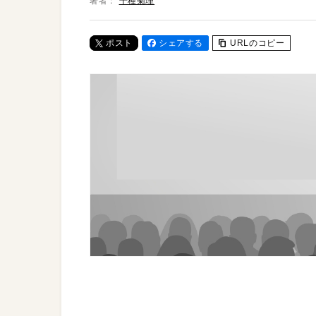
著者：
千種菊理
ポスト
シェアする
URLのコピー