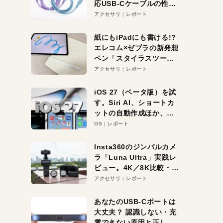
応USB-Cケーブルの性能
を検証。超コスパの1本を
アクセサリ
レポート
発見か？
紙にもiPadにも書ける!?
エレコム×ゼブラの新発想
ペン「スタイラスツーウ
ェイ」レビュー。持ち替
アクセサリ
レポート
え不要がラクすぎた！
iOS 27（ベータ版）を試
す。Siri AI、ショートカ
ットの自動作成ほか、期
待大の便利機能5選。
OS
レポート
iPhoneがAIの入り口にな
る未来はすぐそこ！
Insta360のジンバルカメ
ラ「Luna Ultra」実践レ
ビュー。4K／8K比較・ズ
ーム・夜間撮影をチェッ
アクセサリ
レポート
ク
あなたのUSB-Cポートは
大丈夫？ 認識しない・充
電できない原因と正しい