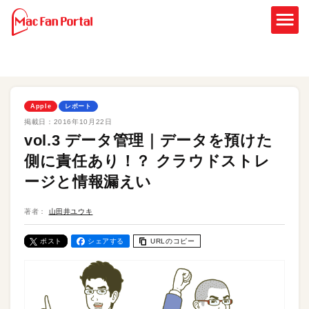
Apple
レポート
掲載日：
2016年10月22日
vol.3 データ管理｜データを預けた
側に責任あり！？ クラウドストレ
ージと情報漏えい
著者：
山田井ユウキ
ポスト
シェアする
URLのコピー