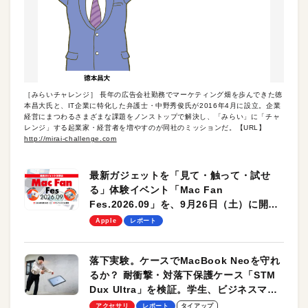
［みらいチャレンジ］ 長年の広告会社勤務でマーケティング畑を歩んできた徳
本昌大氏と、IT企業に特化した弁護士・中野秀俊氏が2016年4月に設立。企業
経営にまつわるさまざまな課題をノンストップで解決し、「みらい」に「チャ
レンジ」する起業家・経営者を増やすのが同社のミッションだ。【URL】
http://mirai-challenge.com
最新ガジェットを「見て・触って・試せ
る」体験イベント「Mac Fan
Fes.2026.09」を、9月26日（土）に開催
します！
Apple
レポート
落下実験。ケースでMacBook Neoを守れ
るか？ 耐衝撃・対落下保護ケース「STM
Dux Ultra」を検証。学生、ビジネスマン
のモバイルユースに最適！
アクセサリ
レポート
タイアップ