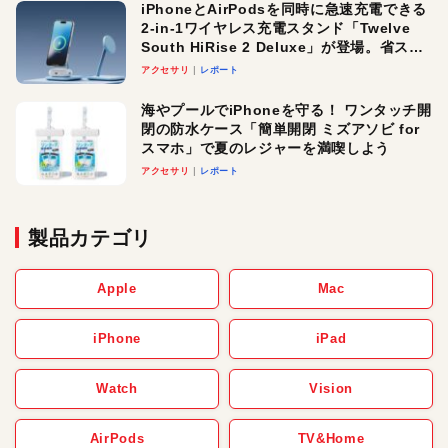
iPhoneとAirPodsを同時に急速充電できる
2-in-1ワイヤレス充電スタンド「Twelve
South HiRise 2 Deluxe」が登場。省スペ
ースでおしゃれに充電したい人にオスス
アクセサリ
レポート
メ！
海やプールでiPhoneを守る！ ワンタッチ開
閉の防水ケース「簡単開閉 ミズアソビ for
スマホ」で夏のレジャーを満喫しよう
アクセサリ
レポート
製品カテゴリ
Apple
Mac
iPhone
iPad
Watch
Vision
AirPods
TV&Home