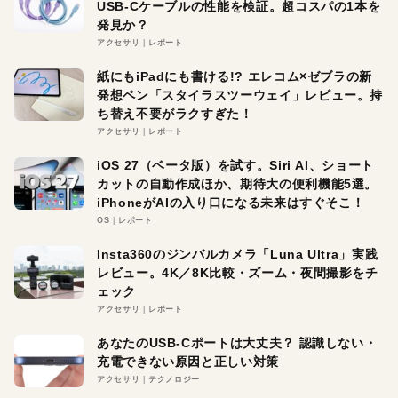
USB-Cケーブルの性能を検証。超コスパの1本を
発見か？
アクセサリ
レポート
紙にもiPadにも書ける!? エレコム×ゼブラの新
発想ペン「スタイラスツーウェイ」レビュー。持
ち替え不要がラクすぎた！
アクセサリ
レポート
iOS 27（ベータ版）を試す。Siri AI、ショート
カットの自動作成ほか、期待大の便利機能5選。
iPhoneがAIの入り口になる未来はすぐそこ！
OS
レポート
Insta360のジンバルカメラ「Luna Ultra」実践
レビュー。4K／8K比較・ズーム・夜間撮影をチ
ェック
アクセサリ
レポート
あなたのUSB-Cポートは大丈夫？ 認識しない・
充電できない原因と正しい対策
アクセサリ
テクノロジー