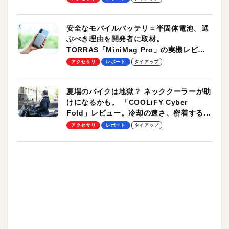
安全なモバイルバッテリ＝半固体電池。選
ぶべき理由を開発者に取材。
TORRAS「MiniMag Pro」の実機レビュ
ーも
アクセサリ
レポート
タイアップ
夏場のバイクは地獄？ ネッククーラーが助
けになるかも。 「COOLiFY Cyber
Fold」レビュー。冷却の速さ、密着する冷
却プレート、シンプルな操作性がグッド！
アクセサリ
レポート
タイアップ