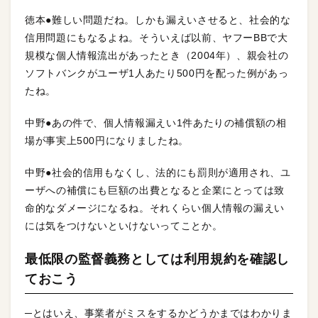
徳本●難しい問題だね。しかも漏えいさせると、社会的な
信用問題にもなるよね。そういえば以前、ヤフーBBで大
規模な個人情報流出があったとき（2004年）、親会社の
ソフトバンクがユーザ1人あたり500円を配った例があっ
たね。
中野●あの件で、個人情報漏えい1件あたりの補償額の相
場が事実上500円になりましたね。
中野●社会的信用もなくし、法的にも罰則が適用され、ユ
ーザへの補償にも巨額の出費となると企業にとっては致
命的なダメージになるね。それくらい個人情報の漏えい
には気をつけないといけないってことか。
最低限の監督義務としては利用規約を確認し
ておこう
─とはいえ、事業者がミスをするかどうかまではわかりま