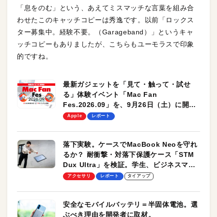
「息をのむ」という、あえてミスマッチな言葉を組み合
わせたこのキャッチコピーは秀逸です。以前「ロックス
ター募集中。経験不要。（Garageband）」というキャ
ッチコピーもありましたが、こちらもユーモラスで印象
的ですね。
最新ガジェットを「見て・触って・試せ
る」体験イベント「Mac Fan
Fes.2026.09」を、9月26日（土）に開催
します！
Apple
レポート
落下実験。ケースでMacBook Neoを守れ
るか？ 耐衝撃・対落下保護ケース「STM
Dux Ultra」を検証。学生、ビジネスマン
のモバイルユースに最適！
アクセサリ
レポート
タイアップ
安全なモバイルバッテリ＝半固体電池。選
ぶべき理由を開発者に取材。