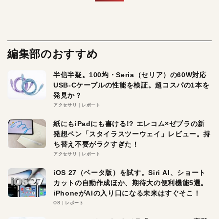
編集部のおすすめ
半信半疑。100均・Seria（セリア）の60W対応
USB-Cケーブルの性能を検証。超コスパの1本を
発見か？
アクセサリ
レポート
紙にもiPadにも書ける!? エレコム×ゼブラの新
発想ペン「スタイラスツーウェイ」レビュー。持
ち替え不要がラクすぎた！
アクセサリ
レポート
iOS 27（ベータ版）を試す。Siri AI、ショート
カットの自動作成ほか、期待大の便利機能5選。
iPhoneがAIの入り口になる未来はすぐそこ！
OS
レポート