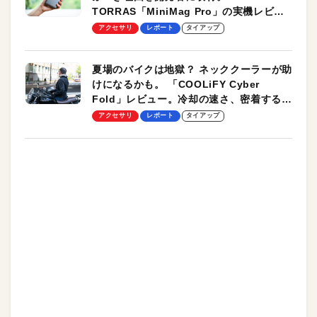
TORRAS「MiniMag Pro」の実機レビュ
ーも
アクセサリ
レポート
タイアップ
夏場のバイクは地獄？ ネッククーラーが助
けになるかも。 「COOLiFY Cyber
Fold」レビュー。冷却の速さ、密着する冷
却プレート、シンプルな操作性がグッド！
アクセサリ
レポート
タイアップ