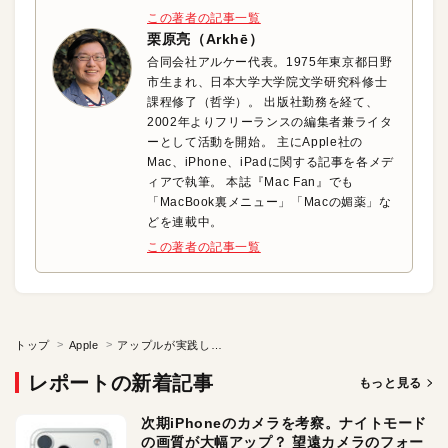
この著者の記事一覧
栗原亮（Arkhē）
合同会社アルケー代表。1975年東京都日野
市生まれ、日本大学大学院文学研究科修士
課程修了（哲学）。 出版社勤務を経て、
2002年よりフリーランスの編集者兼ライタ
ーとして活動を開始。 主にApple社の
Mac、iPhone、iPadに関する記事を各メデ
ィアで執筆。 本誌『Mac Fan』でも
「MacBook裏メニュー」「Macの媚薬」な
どを連載中。
この著者の記事一覧
トップ
Apple
アップルが実践しているキャッチコピーのテクニック●アップルに学ぶ「刺さる」キャッチコピーの作り方
レポートの新着記事
もっと見る
次期iPhoneのカメラを考察。ナイトモード
の画質が大幅アップ？ 望遠カメラのフォー