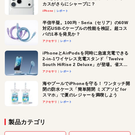
カスがさらにシャープに？
iPhone
レポート
半信半疑。100均・Seria（セリア）の60W
対応USB-Cケーブルの性能を検証。超コス
パの1本を発見か？
アクセサリ
レポート
iPhoneとAirPodsを同時に急速充電できる
2-in-1ワイヤレス充電スタンド「Twelve
South HiRise 2 Deluxe」が登場。省スペ
ースでおしゃれに充電したい人にオスス
アクセサリ
レポート
メ！
海やプールでiPhoneを守る！ ワンタッチ開
閉の防水ケース「簡単開閉 ミズアソビ for
スマホ」で夏のレジャーを満喫しよう
アクセサリ
レポート
製品カテゴリ