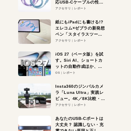
応USB-Cケーブルの性能
を検証。超コスパの1本を
アクセサリ
レポート
発見か？
紙にもiPadにも書ける!?
エレコム×ゼブラの新発想
ペン「スタイラスツーウ
ェイ」レビュー。持ち替
アクセサリ
レポート
え不要がラクすぎた！
iOS 27（ベータ版）を試
す。Siri AI、ショートカ
ットの自動作成ほか、期
待大の便利機能5選。
OS
レポート
iPhoneがAIの入り口にな
る未来はすぐそこ！
Insta360のジンバルカメ
ラ「Luna Ultra」実践レ
ビュー。4K／8K比較・ズ
ーム・夜間撮影をチェッ
アクセサリ
レポート
ク
あなたのUSB-Cポートは
大丈夫？ 認識しない・充
電できない原因と正しい