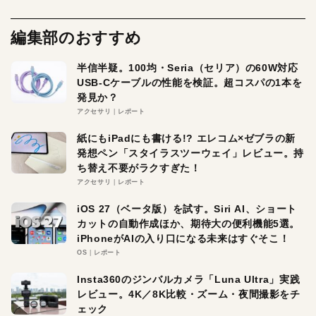
編集部のおすすめ
半信半疑。100均・Seria（セリア）の60W対応
USB-Cケーブルの性能を検証。超コスパの1本を
発見か？
アクセサリ
レポート
紙にもiPadにも書ける!? エレコム×ゼブラの新
発想ペン「スタイラスツーウェイ」レビュー。持
ち替え不要がラクすぎた！
アクセサリ
レポート
iOS 27（ベータ版）を試す。Siri AI、ショート
カットの自動作成ほか、期待大の便利機能5選。
iPhoneがAIの入り口になる未来はすぐそこ！
OS
レポート
Insta360のジンバルカメラ「Luna Ultra」実践
レビュー。4K／8K比較・ズーム・夜間撮影をチ
ェック