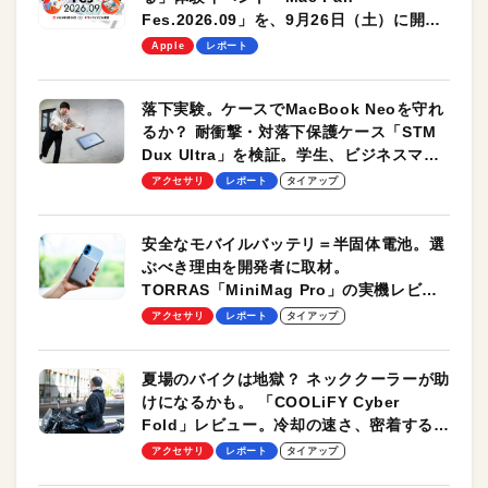
Fes.2026.09」を、9月26日（土）に開催
します！
Apple
レポート
落下実験。ケースでMacBook Neoを守れ
るか？ 耐衝撃・対落下保護ケース「STM
Dux Ultra」を検証。学生、ビジネスマン
のモバイルユースに最適！
アクセサリ
レポート
タイアップ
安全なモバイルバッテリ＝半固体電池。選
ぶべき理由を開発者に取材。
TORRAS「MiniMag Pro」の実機レビュ
ーも
アクセサリ
レポート
タイアップ
夏場のバイクは地獄？ ネッククーラーが助
けになるかも。 「COOLiFY Cyber
Fold」レビュー。冷却の速さ、密着する冷
却プレート、シンプルな操作性がグッド！
アクセサリ
レポート
タイアップ