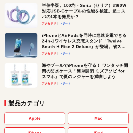
半信半疑。100均・Seria（セリア）の60W
対応USB-Cケーブルの性能を検証。超コス
パの1本を発見か？
アクセサリ
レポート
iPhoneとAirPodsを同時に急速充電できる
2-in-1ワイヤレス充電スタンド「Twelve
South HiRise 2 Deluxe」が登場。省スペ
ースでおしゃれに充電したい人にオスス
アクセサリ
レポート
メ！
海やプールでiPhoneを守る！ ワンタッチ開
閉の防水ケース「簡単開閉 ミズアソビ for
スマホ」で夏のレジャーを満喫しよう
アクセサリ
レポート
製品カテゴリ
Apple
Mac