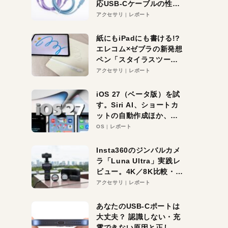
応USB-Cケーブルの性能
を検証。超コスパの1本を
アクセサリ
レポート
発見か？
紙にもiPadにも書ける!?
エレコム×ゼブラの新発想
ペン「スタイラスツーウ
ェイ」レビュー。持ち替
アクセサリ
レポート
え不要がラクすぎた！
iOS 27（ベータ版）を試
す。Siri AI、ショートカ
ットの自動作成ほか、期
待大の便利機能5選。
OS
レポート
iPhoneがAIの入り口にな
る未来はすぐそこ！
Insta360のジンバルカメ
ラ「Luna Ultra」実践レ
ビュー。4K／8K比較・ズ
ーム・夜間撮影をチェッ
アクセサリ
レポート
ク
あなたのUSB-Cポートは
大丈夫？ 認識しない・充
電できない原因と正しい