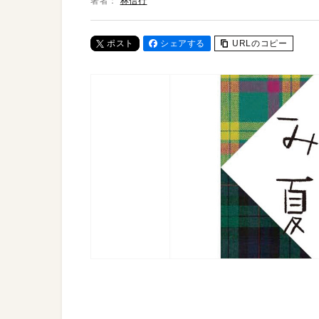
著者：
林信行
ポスト
シェアする
URLのコピー