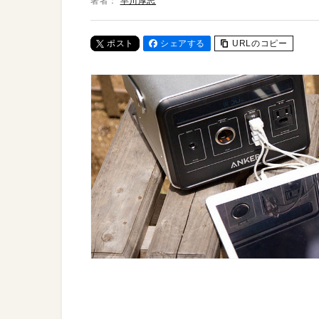
著者：
早川厚志
ポスト
シェアする
URLのコピー