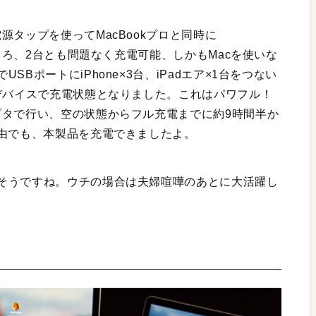
源タップを使ってMacBookプロと同時に
ところ、2台とも問題なく充電可能、しかもMacを使いな
BポートにiPhone×3台、iPadエア×1台をつない
のデバイスで充電状態となりました。これはパワフル！
プタで行い、空の状態からフル充電までに約9時間半か
経由でも、本製品を充電できましたよ。
そうですね。ウチの場合は夫婦喧嘩のあとに大活躍し