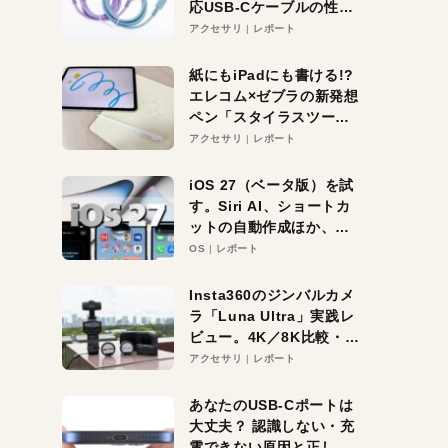
応USB-Cケーブルの性能
を検証。超コスパの1本を
アクセサリ
レポート
発見か？
紙にもiPadにも書ける!?
エレコム×ゼブラの新発想
ペン「スタイラスツーウ
ェイ」レビュー。持ち替
アクセサリ
レポート
え不要がラクすぎた！
iOS 27（ベータ版）を試
す。Siri AI、ショートカ
ットの自動作成ほか、期
待大の便利機能5選。
OS
レポート
iPhoneがAIの入り口にな
る未来はすぐそこ！
Insta360のジンバルカメ
ラ「Luna Ultra」実践レ
ビュー。4K／8K比較・ズ
ーム・夜間撮影をチェッ
アクセサリ
レポート
ク
あなたのUSB-Cポートは
大丈夫？ 認識しない・充
電できない原因と正しい